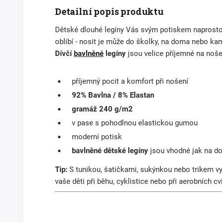
Detailní popis produktu
Dětské
dlouhé legíny Vás svým potiskem naprosto
oblíbí - nosit je může do školky, na doma nebo ka
Dívčí
bavlněné
legíny
jsou velice příjemné na noše
příjemný pocit a komfort při nošení
92% Bavlna / 8% Elastan
gramáž 240 g/m2
v pase s pohodlnou elastickou gumou
moderní potisk
bavlněné dětské legíny
jsou vhodné jak na do
Tip:
S tunikou, šatičkami, sukýnkou nebo trikem vyt
vaše děti při běhu, cyklistice nebo při aerobních cv