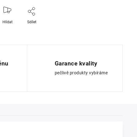
Hlídat
Sdílet
ěnu
Garance kvality
pečlivě produkty vybíráme