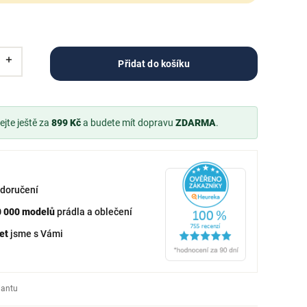
Přidat do košíku
jte ještě za
899 Kč
a budete mít dopravu
ZDARMA
.
doručení
0 000 modelů
prádla a oblečení
et
jsme s Vámi
iantu