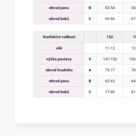
obvod pasu
B
53-54
55
obvod boků
C
65-66
67
Konfekční velikost
152
1
věk
11-12
12
výška postavy
V
147-152
153
obvod hrudníku
A
75-77
78
obvod pasu
B
62-63
64
obvod boků
C
77-80
81