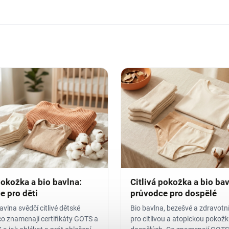
pokožka a bio bavlna:
Citlivá pokožka a bio bav
e pro děti
průvodce pro dospělé
avlna svědčí citlivé dětské
Bio bavlna, bezešvé a zdravotn
co znamenají certifikáty GOTS a
pro citlivou a atopickou pokož