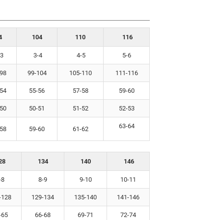
4
104
110
116
3
3-4
4-5
5-6
98
99-104
105-110
111-116
54
55-56
57-58
59-60
50
50-51
51-52
52-53
63-64
58
59-60
61-62
28
134
140
146
-8
8-9
9-10
10-11
-128
129-134
135-140
141-146
-65
66-68
69-71
72-74