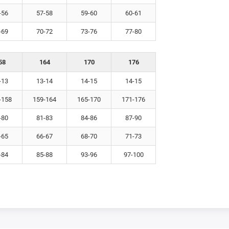
-56
57-58
59-60
60-61
-69
70-72
73-76
77-80
58
164
170
176
-13
13-14
14-15
14-15
-158
159-164
165-170
171-176
-80
81-83
84-86
87-90
-65
66-67
68-70
71-73
-84
85-88
93-96
97-100