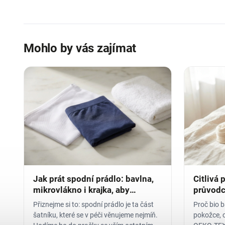
Mohlo by vás zajímat
Jak prát spodní prádlo: bavlna,
Citlivá 
mikrovlákno i krajka, aby
průvodc
vydrželo
Přiznejme si to: spodní prádlo je ta část
Proč bio b
šatníku, které se v péči věnujeme nejmíň.
pokožce, 