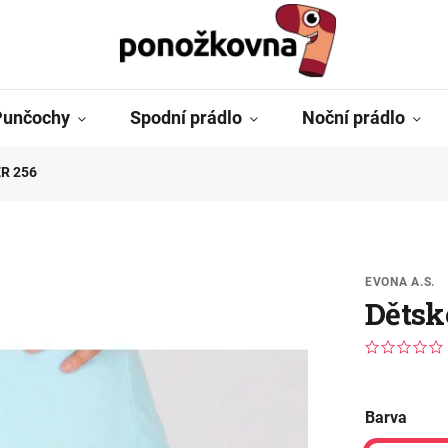
Punčochy
Spodní prádlo
Noční prádlo
ER 256
EVONA A.S.
Dětsk
Barva