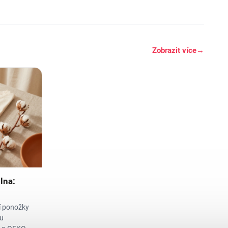
Zobrazit více
→
lna:
í ponožky
ku