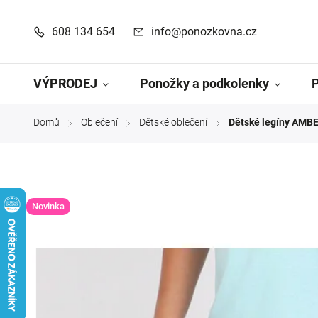
608 134 654
info@ponozkovna.cz
VÝPRODEJ
Ponožky a podkolenky
Domů
Oblečení
Dětské oblečení
Dětské legíny AMB
/
/
/
Novinka