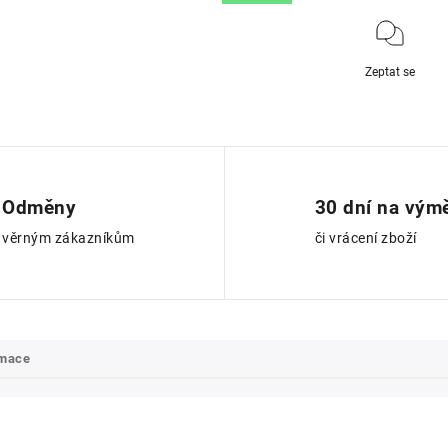
Zeptat se
Odměny
30 dní na vým
věrným zákazníkům
či vrácení zboží
rmace