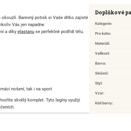
Doplňkové p
 okouzlí.
Barevný p
otisk si Vaše dítko zajisté
Kategorie
:
mkoliv Vás jen napadne.
ní a díky
elastanu
se perfektně podřídí tělu.
Pro koho
:
Materiál
:
Velikost
:
Barva
:
Složení
:
Styl
:
mácí nošení, tak i na sport
Vzor
:
voříte skvělý komplet. Tyto legíny využijí
Kód barvy
:
ičeních.