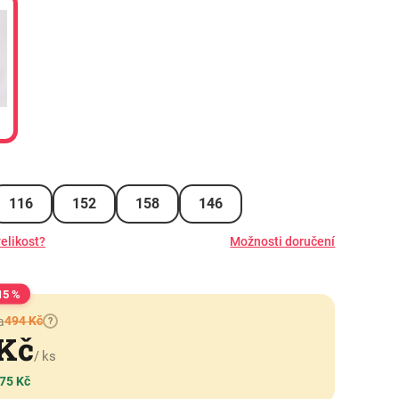
116
152
158
146
elikost?
Možnosti doručení
15 %
494 Kč
a
?
 Kč
/ ks
 75 Kč