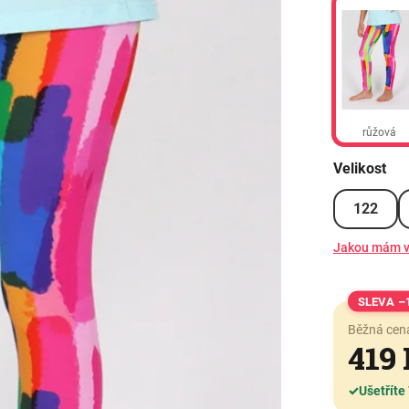
růžová
Velikost
122
Jakou mám v
–
Běžná cen
419
✓
Ušetříte