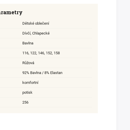
arametry
Dětské oblečení
Dívčí
,
Chlapecké
Bavlna
116
,
122
,
146
,
152
,
158
Růžová
92% Bavlna / 8% Elastan
komfortní
potisk
256