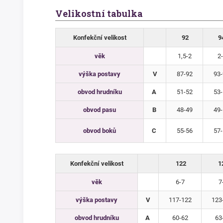
Velikostní tabulka
Konfekční velikost
92
9
věk
1,5-2
2-
výška postavy
V
87-92
93-
obvod hrudníku
A
51-52
53-
obvod pasu
B
48-49
49-
obvod boků
C
55-56
57-
Konfekční velikost
122
1
věk
6-7
7
výška postavy
V
117-122
123
obvod hrudníku
A
60-62
63