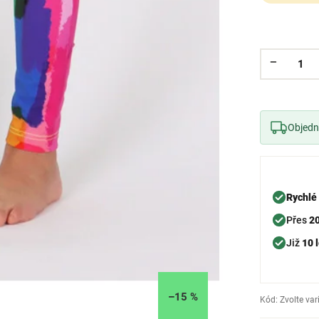
Objedne
Rychlé
Přes
2
Již
10 l
–15 %
Kód:
Zvolte var