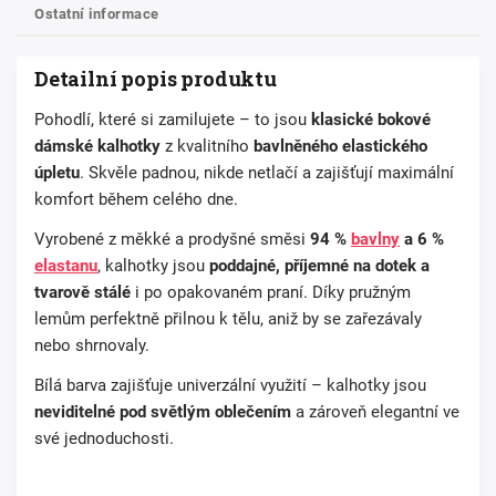
Ostatní informace
Detailní popis produktu
Pohodlí, které si zamilujete – to jsou
klasické bokové
dámské kalhotky
z kvalitního
bavlněného elastického
úpletu
. Skvěle padnou, nikde netlačí a zajišťují maximální
komfort během celého dne.
Vyrobené z měkké a prodyšné směsi
94 %
bavlny
a 6 %
elastanu
, kalhotky jsou
poddajné, příjemné na dotek a
tvarově stálé
i po opakovaném praní. Díky pružným
lemům perfektně přilnou k tělu, aniž by se zařezávaly
nebo shrnovaly.
Bílá barva zajišťuje univerzální využití – kalhotky jsou
neviditelné pod světlým oblečením
a zároveň elegantní ve
své jednoduchosti.