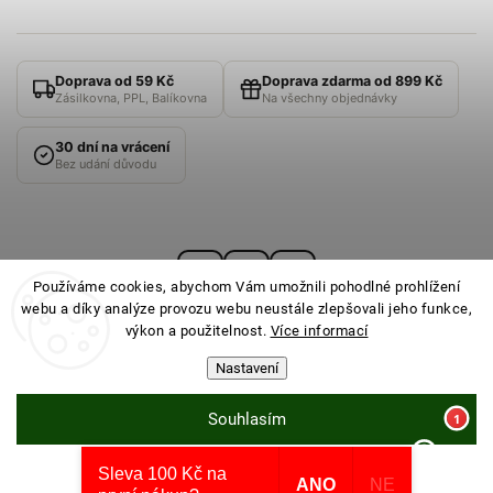
Doprava od 59 Kč
Doprava zdarma od 899 Kč
Zásilkovna, PPL, Balíkovna
Na všechny objednávky
30 dní na vrácení
Bez udání důvodu
Používáme cookies, abychom Vám umožnili pohodlné prohlížení
webu a díky analýze provozu webu neustále zlepšovali jeho funkce,
výkon a použitelnost.
Více informací
Nastavení
© 2026
PONOŽKOVNA
· Všechna práva vyhrazena ·
Nastavení cookies
Souhlasím
Sleva 100 Kč na
Odmítnout
Vytvořil Shoptet
ANO
NE