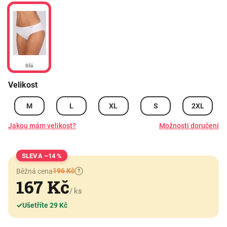
Bílá
Velikost
M
L
XL
S
2XL
Jakou mám velikost?
Možnosti doručení
–14 %
196 Kč
Běžná cena
?
167 Kč
/ ks
✓
Ušetříte 29 Kč