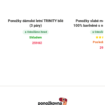
Ponožky dámské letní TRINITY bílé
Ponožky slabé me
(3 páry)
100% bavlněné s ne
ČERNÉ (3
Odesíláme ihned
Odesílá
Skladem
Posledn
259 Kč
291