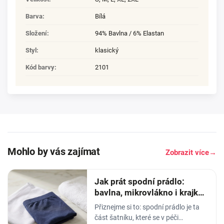
Barva
:
Bílá
Složení
:
94% Bavlna / 6% Elastan
Styl
:
klasický
Kód barvy
:
2101
Mohlo by vás zajímat
Zobrazit více
→
Jak prát spodní prádlo:
bavlna, mikrovlákno i krajka,
aby vydrželo
Přiznejme si to: spodní prádlo je ta
část šatníku, které se v péči