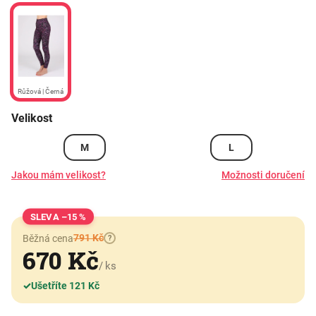
Růžová | Černá
Velikost
M
L
Jakou mám velikost?
Možnosti doručení
–15 %
791 Kč
Běžná cena
?
670 Kč
/ ks
✓
Ušetříte 121 Kč