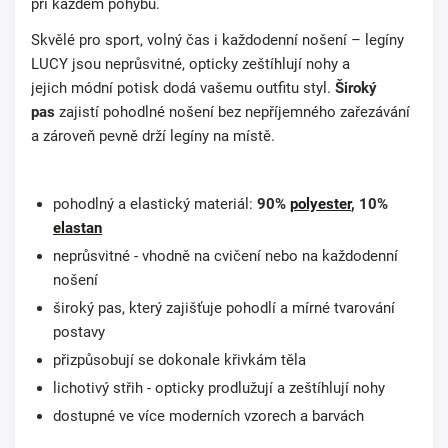
při každém pohybu
.
Skvělé pro
sport, volný čas
i každodenní nošení – legíny
LUCY jsou
neprůsvitné
,
opticky zeštíhlují nohy
a
jejich
módní potisk
dodá vašemu outfitu styl.
Široký
pas
zajistí pohodlné nošení bez nepříjemného zařezávání
a zároveň pevně drží legíny na místě.
pohodlný a elastický materiál:
90%
polyester
, 10%
elastan
neprůsvitné - vhodně na cvičení nebo na každodenní
nošení
široký pas, který zajišťuje pohodlí a mírné tvarování
postavy
přizpůsobují se dokonale křivkám těla
lichotivý střih - opticky prodlužují a zeštíhlují nohy
dostupné ve více moderních vzorech a barvách