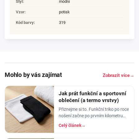
Styl
:
módní
Vzor
:
potisk
Kód barvy
:
319
Mohlo by vás zajímat
Zobrazit více
→
Jak prát funkční a sportovní
oblečení (a termo vrstvy)
Přiznejme si to. Funkční triko po roce
nošení začne po prvním kilometru
smrdět tak, že ho radši věšíte na
Celý článek
→
balkon než do skříně. Termoprádlo…