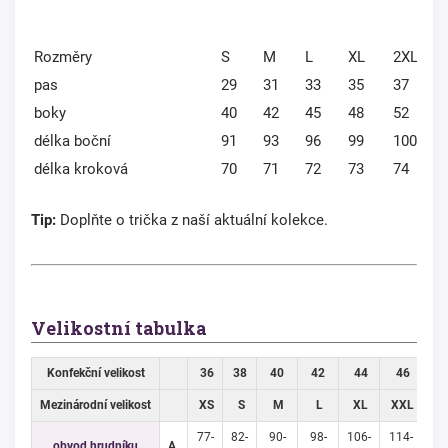
Rozměry
S
M
L
XL
2XL
pas
29
31
33
35
37
boky
40
42
45
48
52
délka boční
91
93
96
99
100
délka kroková
70
71
72
73
74
Tip:
Doplňte o trička z naší aktuální kolekce.
Velikostní tabulka
Konfekční velikost
36
38
40
42
44
46
4
Mezinárodní velikost
XS
S
M
L
XL
XXL
3X
77-
82-
90-
98-
106-
114-
12
obvod hrudníku
A