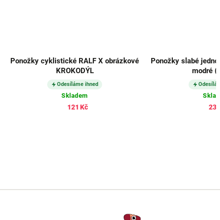
Ponožky cyklistické RALF X obrázkové
Ponožky slabé jedno
KROKODÝL
modré (3
Odesíláme ihned
Odesílá
Skladem
Skla
121 Kč
232