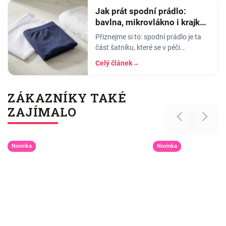
Jak prát spodní prádlo:
bavlna, mikrovlákno i krajka,
aby vydrželo
Přiznejme si to: spodní prádlo je ta
část šatníku, které se v péči
věnujeme nejmíň. Hodíme ho do
Celý článek
→
pračky se vším ostatním, dáme
šedesátku, ať je to
ZÁKAZNÍKY TAKÉ
ZAJÍMALO
Previous
Next
Novinka
Novinka