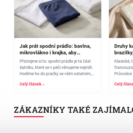
Jak prát spodní prádlo: bavlna,
Druhy ka
mikrovlákno i krajka, aby
brazilky
vydrželo
pasem
Přiznejme si to: spodní prádlo je ta část
Klasické, 
šatníku, které se v péči věnujeme nejmíň.
francouzs
Hodíme ho do pračky se vším ostatním,
Průvodce 
dáme šedesátku, ať je to
který se h
Celý článek
→
Celý člán
jaké…
ZÁKAZNÍKY TAKÉ ZAJÍMAL