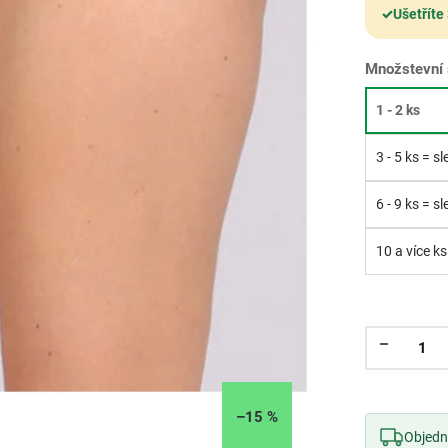
✓
Ušetříte
Množstevní 
1 - 2 ks
3 - 5 ks = s
6 - 9 ks = s
10 a více ks
–15 %
Objedne