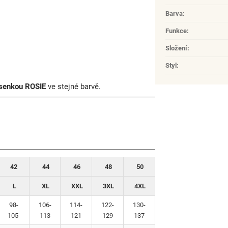
Barva
:
Funkce
:
Složení
:
Styl
:
senkou ROSIE
ve stejné barvě.
42
44
46
48
50
L
XL
XXL
3XL
4XL
98-
106-
114-
122-
130-
105
113
121
129
137