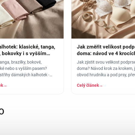
lhotek: klasické, tanga,
Jak změřit velikost pod
, bokovky i s vyšším
doma: návod ve 4 krocíc
tabulka
tanga, brazilky, bokové,
Jak zjistit svou velikost podpr
ké nebo s vyšším pasem?
doma? Návod krok za krokem, j
střihy dámských kalhotek -
obvod hrudníku a pod prsy, pře
odí pod jaké oblečení a pro
tabulka košíčků a tipy, jak…
ek
→
Celý článek
→
O