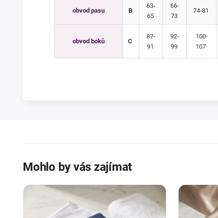
63-
66-
obvod pasu
B
74-81
65
73
87-
92-
100-
obvod boků
C
91
99
107
Mohlo by vás zajímat