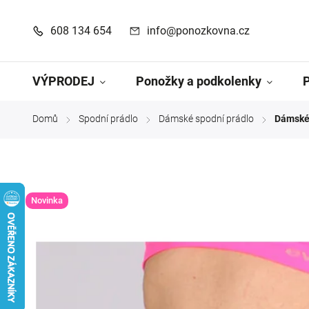
608 134 654
info@ponozkovna.cz
VÝPRODEJ
Ponožky a podkolenky
Domů
Spodní prádlo
Dámské spodní prádlo
Dámské 
/
/
/
Novinka