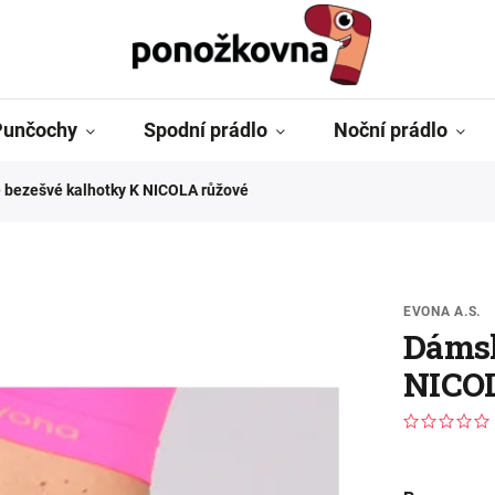
Punčochy
Spodní prádlo
Noční prádlo
bezešvé kalhotky K NICOLA růžové
EVONA A.S.
Dámsk
NICOL