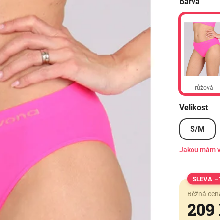
Barva
růžová
Velikost
S/M
Jakou mám v
–
Běžná cen
209