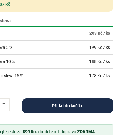
 37 Kč
sleva
209 Kč
/ ks
leva 5 %
199 Kč
/ ks
leva 10 %
188 Kč
/ ks
 = sleva 15 %
178 Kč
/ ks
Přidat do košíku
jte ještě za
899 Kč
a budete mít dopravu
ZDARMA
.