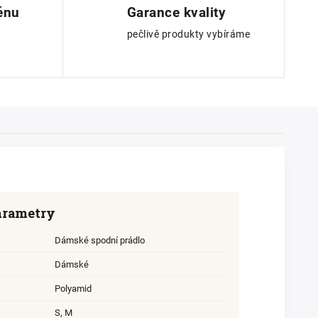
ěnu
Garance kvality
pečlivě produkty vybíráme
arametry
Dámské spodní prádlo
Dámské
Polyamid
S
,
M