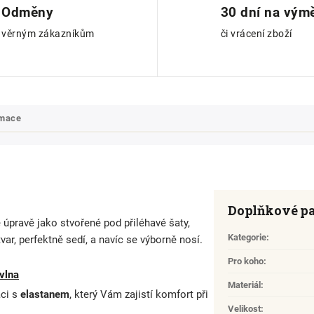
Odměny
30 dní na vým
věrným zákazníkům
či vrácení zboží
rmace
Doplňkové p
é
úpravě jako stvořené pod přiléhavé šaty,
Kategorie
:
var, perfektně sedí, a navíc se výborně nosí.
Pro koho
:
vlna
Materiál
:
ci s
elastanem
, který Vám zajistí komfort při
Velikost
: