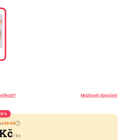
elikost?
Možnosti doručení
15 %
246 Kč
a
?
 Kč
/ ks