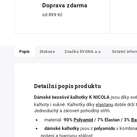
Doprava zdarma
od 899 Kč
Popis
Diskuze
Značka
EVONA a.s.
Ostatní info
Detailní popis produktu
Dámské bezešvé kalhotky
K NICOLA
jsou díky sv
kalhoty i sukně.
Kalhotky díky
elastanu
dobře drží t
Jednoduchý a zároveň pohodlný střih.
materiál:
90%
Polyamid
/ 7% Elastan / 3%
Ba
dámské kalhotky
jsou z
polyamidu
v kombina
nošení a tvarovou stálost