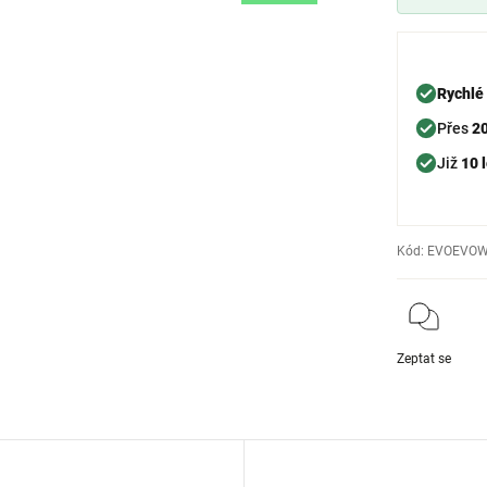
Rychlé
Přes
2
Již
10 l
Kód:
EVOEVOW
Zeptat se