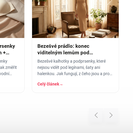
prsenky
Bezešvé prádlo: konec
h +
viditelným lemům pod
přiléhavým oblečením
senky
Bezešvé kalhotky a podprsenky, které
ak změřit
nejsou vidět pod legínami, šaty ani
vodní
halenkou. Jak fungují, z čeho jsou a pro
koho jsou ideální.
Celý článek
→
Previous
Next