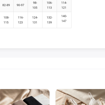
98-
106-
114-
82-89
90-97
105
113
121
140-
108-
116-
124-
132-
147
115
123
131
139