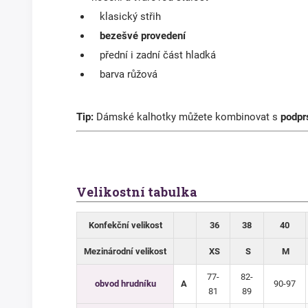
klasický střih
bezešvé provedení
přední i zadní část hladká
barva růžová
Tip:
Dámské kalhotky můžete kombinovat s
podpr
Velikostní tabulka
Konfekční velikost
36
38
40
Mezinárodní velikost
XS
S
M
77-
82-
obvod hrudníku
A
90-97
81
89