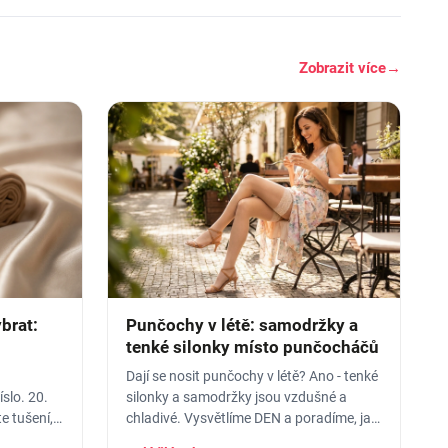
Zobrazit více
→
brat:
Punčochy v létě: samodržky a
tenké silonky místo punčocháčů
Dají se nosit punčochy v létě? Ano - tenké
slo. 20.
silonky a samodržky jsou vzdušné a
e tušení,
chladivé. Vysvětlíme DEN a poradíme, jak
ráno
vybrat letní punčochy.