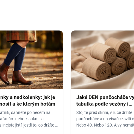
nky a nadkolenky: jak je
Jaké DEN punčocháče vy
 nosit a ke kterým botám
tabulka podle sezóny i
příležitosti
šatník, sáhnete po něčem na
Stojíte před skříní, v ruce držíte
aťasům nebo k sukni - a
punčocháče a na visačce svítí čí
nejste jistí, jestli to, co držíte v
Nebo 40. Nebo 120. A vy nemát
 podkolenky, nebo
co to znamená a jestli to dnes 