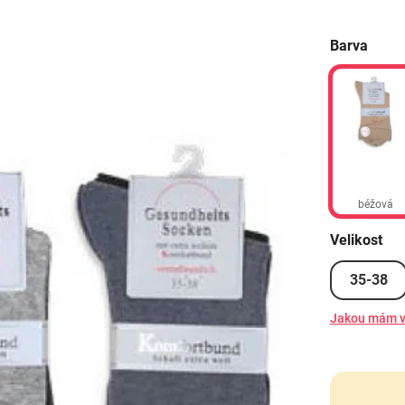
Barva
béžová
Velikost
35-38
Jakou mám v