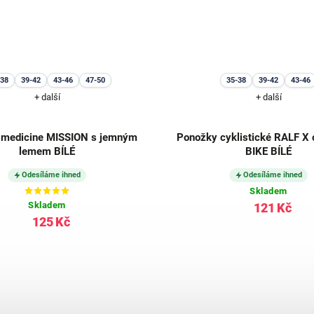
-38
39-42
43-46
47-50
35-38
39-42
43-46
+ další
+ další
 medicine MISSION s jemným
Ponožky cyklistické RALF X
lemem BÍLÉ
BIKE BÍLÉ
Odesíláme ihned
Odesíláme ihned
Skladem
Skladem
121 Kč
125 Kč