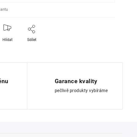
iantu
Hlídat
Sdílet
ěnu
Garance kvality
pečlivě produkty vybíráme