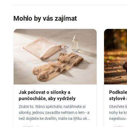
Mohlo by vás zajímat
Jak pečovat o silonky a
Podkole
punčocháče, aby vydržely
stylově
Znáte to. Ráno spěcháte, natáhnete si
Otevřete 
silonky, jednou zavadíte nehtem o lem - a
nohy ke kr
než dojdete ke dveřím, máte na lýtku oko
najednou si 
velké jak dálnice. Nebo horší
ruce, jsou