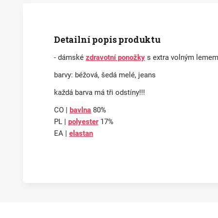
Detailní popis produktu
- dámské
zdravotní ponožky
s extra volným lemem 
barvy: béžová, šedá melé, jeans
každá barva má tři odstíny!!!
CO |
bavlna
80%
PL |
polyester
17%
EA |
elastan