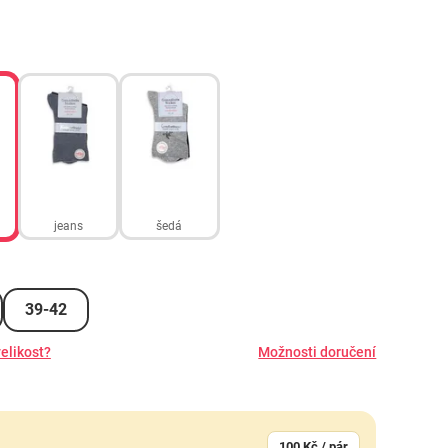
jeans
šedá
39-42
elikost?
Možnosti doručení
100 Kč / pár