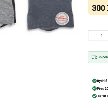
300
Objedne
Rychlé
Přes
2
Již
10 l