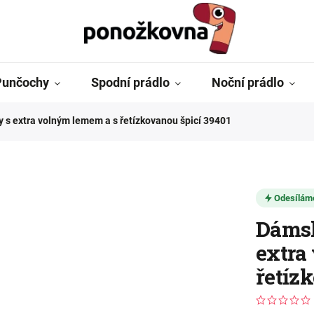
Punčochy
Spodní prádlo
Noční prádlo
 s extra volným lemem a s řetízkovanou špicí 39401
Odesílám
Dámsk
extra
řetíz