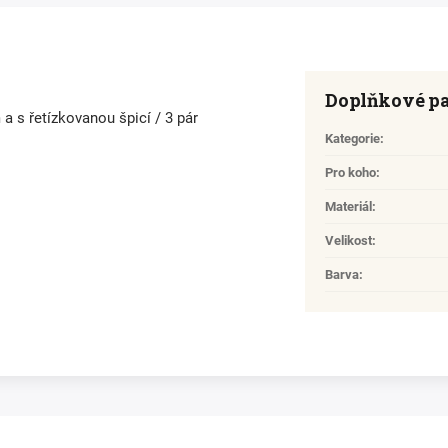
Doplňkové p
a s řetízkovanou špicí / 3 pár
Kategorie
:
Pro koho
:
Materiál
:
Velikost
:
Barva
: