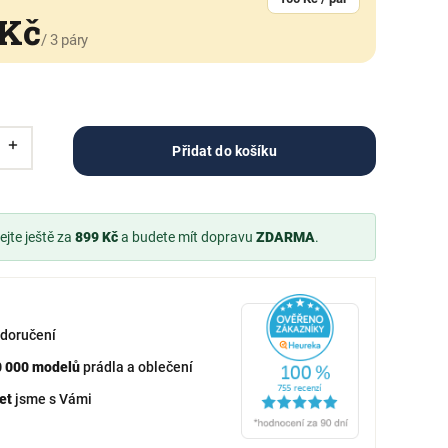
 Kč
/ 3 páry
Přidat do košíku
jte ještě za
899 Kč
a budete mít dopravu
ZDARMA
.
doručení
0 000 modelů
prádla a oblečení
et
jsme s Vámi