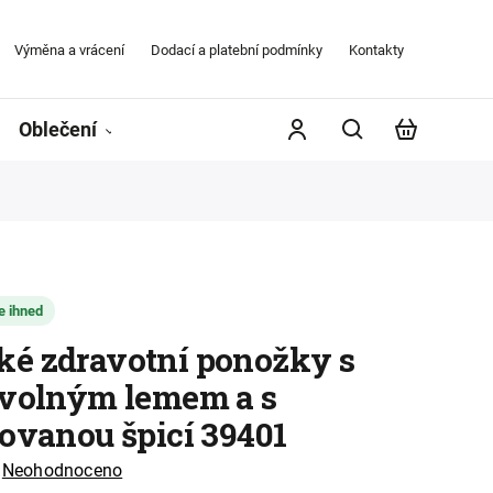
Výměna a vrácení
Dodací a platební podmínky
Kontakty
Obchodní
Oblečení
Župany
Kontakty
Značky
e ihned
é zdravotní ponožky s
 volným lemem a s
kovanou špicí 39401
Neohodnoceno