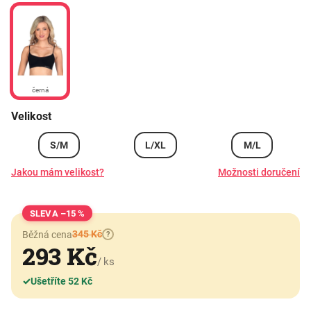
černá
Velikost
S/M
L/XL
M/L
Jakou mám velikost?
Možnosti doručení
–15 %
345 Kč
Běžná cena
?
293 Kč
/ ks
✓
Ušetříte 52 Kč