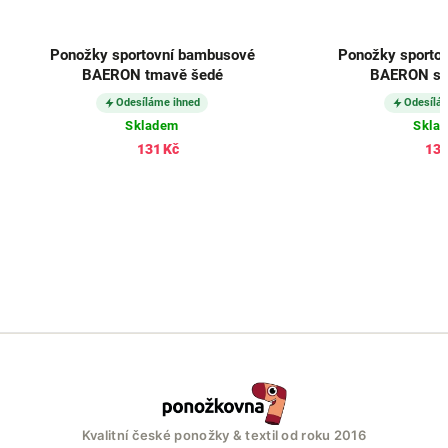
rtovní bambusové
Ponožky sportovní bambusové
 tmavě šedé
BAERON světle šedé
íláme ihned
Odesíláme ihned
kladem
Skladem
131 Kč
131 Kč
Kvalitní české ponožky & textil od roku 2016