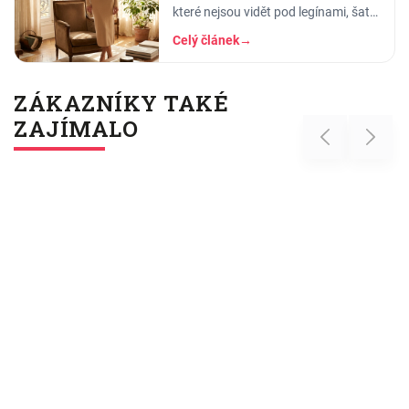
které nejsou vidět pod legínami, šaty
ani halenkou. Jak fungují, z čeho
Celý článek
→
jsou a pro koho jsou ideální.
ZÁKAZNÍKY TAKÉ
ZAJÍMALO
Previous
Next