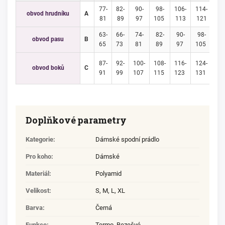
77-
82-
90-
98-
106-
114-
12
obvod hrudníku
A
81
89
97
105
113
121
12
63-
66-
74-
82-
90-
98-
10
obvod pasu
B
65
73
81
89
97
105
11
87-
92-
100-
108-
116-
124-
13
obvod boků
C
91
99
107
115
123
131
13
Doplňkové parametry
Kategorie
:
Dámské spodní prádlo
Pro koho
:
Dámské
Materiál
:
Polyamid
Velikost
:
S
,
M
,
L
,
XL
Barva
:
Černá
Funkce
:
Termo, Bezešvé