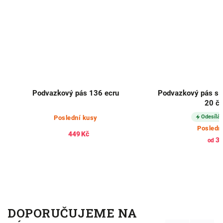
ý pás 136 ecru
Podvazkový pás s vyšívanou krajkou
20 černý
Odesíláme ihned
ední kusy
Poslední kusy
449 Kč
347 Kč
od
DOPORUČUJEME NA