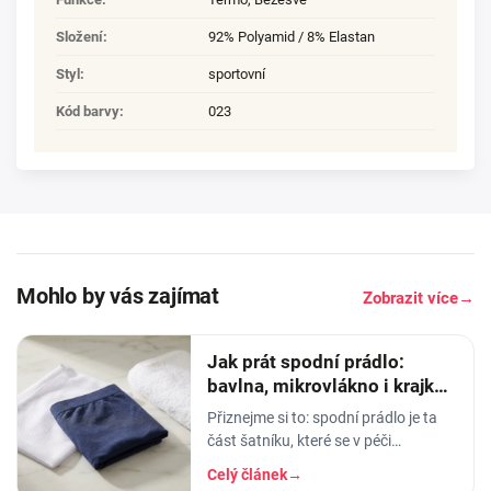
Složení
:
92% Polyamid / 8% Elastan
Styl
:
sportovní
Kód barvy
:
023
Mohlo by vás zajímat
Zobrazit více
→
Jak prát spodní prádlo:
bavlna, mikrovlákno i krajka,
aby vydrželo
Přiznejme si to: spodní prádlo je ta
část šatníku, které se v péči
věnujeme nejmíň. Hodíme ho do
Celý článek
→
pračky se vším ostatním, dáme