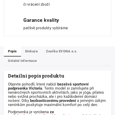
či vrácení zboží
Garance kvality
pečlivě produkty vybíráme
Popis
Diskuze
Značka
EVONA a.s.
Ostatní informace
Detailní popis produktu
Objevte pohodlí, které nabízí
bezešvá
sportovní
podprsenka Victoria
. Tento model si zamilujete při
nenáročných sportovních aktivitách, jako je jóga, pilates
nebo svižná procházka, ale i pro každodenní domácí
nošení. Díky
bezkosticovému provedení
a
jemným úzkým
ramínkům
poskytuje maximální komfort po celý den.
Podprsenka je vyrobena
ze