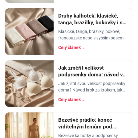
šedesátku, ať je to
Druhy kalhotek: klasické,
tanga, brazilky, bokovky i s
vyšším pasem
Klasické, tanga, brazilky, bokové,
francouzské nebo s vyšším pasem?
Průvodce střihy dámských kalhotek -
Celý článek
→
který se hodí pod jaké oblečení a pro
jaké…
Jak změřit velikost
podprsenky doma: návod ve
4 krocích + tabulka
Jak zjistit svou velikost podprsenky
doma? Návod krok za krokem, jak
změřit obvod hrudníku a pod prsy,
Celý článek
→
převodní tabulka košíčků a tipy, jak…
Bezešvé prádlo: konec
viditelným lemům pod
přiléhavým oblečením
Bezešvé kalhotky a podprsenky,