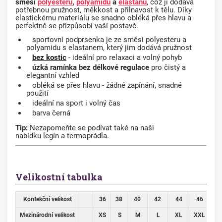
směsi
polyesteru
,
polyamidu
a
elastanu
, což jí dodává
potřebnou pružnost, měkkost a přilnavost k tělu. Díky
elastickému materiálu se snadno obléká přes hlavu a
perfektně se přizpůsobí vaší postavě.
sportovní podprsenka je ze směsi polyesteru a
polyamidu s elastanem, který jim dodává pružnost
bez kostic
- ideální pro relaxaci a volný pohyb
úzká ramínka
bez délkové regulace
pro čistý a
elegantní vzhled
obléká se přes hlavu - žádné zapínání, snadné
použití
ideální na sport i volný čas
barva černá
Tip:
Nezapomeňte se podívat také na naši
nabídku
legín
a
termoprádla.
Velikostní tabulka
Konfekční velikost
36
38
40
42
44
46
4
Mezinárodní velikost
XS
S
M
L
XL
XXL
3X