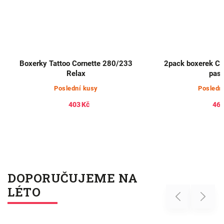
Boxerky Tattoo Cornette 280/233
2pack boxerek Ca
Relax
pas
Poslední kusy
Posledn
403 Kč
461
DOPORUČUJEME NA
LÉTO
Previous
Next