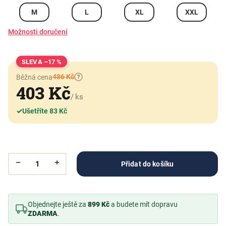
M
L
XL
XXL
Možnosti doručení
–17 %
486 Kč
Běžná cena
?
403 Kč
/ ks
✓
Ušetříte 83 Kč
Přidat do košíku
Objednejte ještě za
899 Kč
a budete mít dopravu
ZDARMA
.