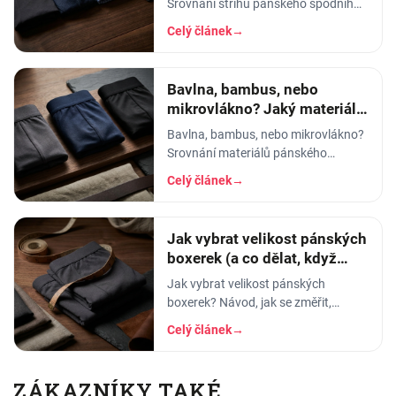
Srovnání střihů pánského spodního
prádla - pohodlí, opora, pod jaké
Celý článek
→
kalhoty a na jakou příležitost se
který hodí.
Bavlna, bambus, nebo
mikrovlákno? Jaký materiál
pánského prádla vybrat
Bavlna, bambus, nebo mikrovlákno?
Srovnání materiálů pánského
spodního prádla - prodyšnost,
Celý článek
→
savost, trvanlivost a pro koho se
který hodí.
Jak vybrat velikost pánských
boxerek (a co dělat, když
tlačí)
Jak vybrat velikost pánských
boxerek? Návod, jak se změřit,
orientační tabulka velikostí a tipy, co
Celý článek
→
dělat, když boxerky tlačí nebo se
shrnují.
ZÁKAZNÍKY TAKÉ