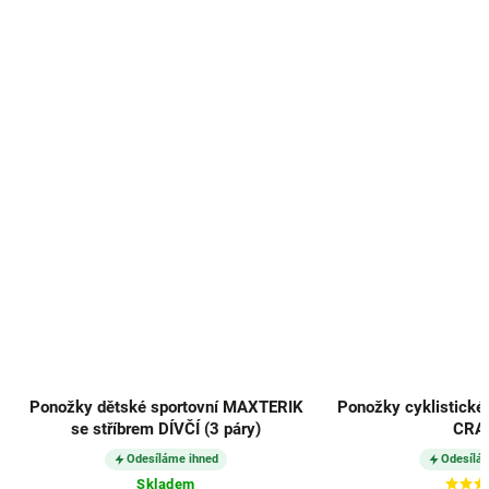
Ponožky cyklistické RALF X obrázkové
Ponožky slabé AB
CRASH
TMAVĚ ŠEDÉ
Odesíláme ihned
Odesílá
Skla