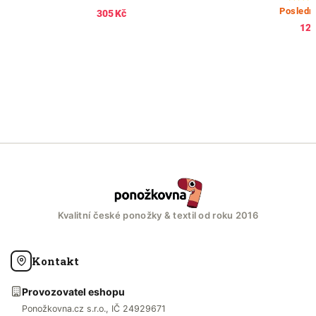
Poslední kusy
357
121 Kč
Kvalitní české ponožky & textil od roku 2016
Kontakt
Provozovatel eshopu
Ponožkovna.cz s.r.o., IČ 24929671