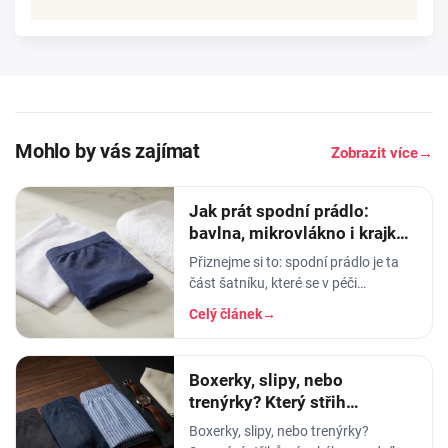
Mohlo by vás zajímat
Zobrazit více
→
Jak prát spodní prádlo:
bavlna, mikrovlákno i krajka,
aby vydrželo
Přiznejme si to: spodní prádlo je ta
část šatníku, které se v péči
věnujeme nejmíň. Hodíme ho do
Celý článek
→
pračky se vším ostatním, dáme
šedesátku, ať je to
Boxerky, slipy, nebo
trenýrky? Který střih
pánského prádla vybrat
Boxerky, slipy, nebo trenýrky?