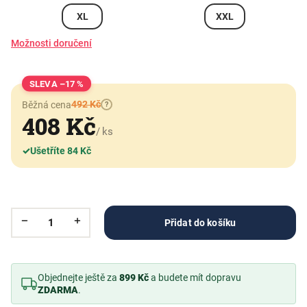
XL
XXL
Možnosti doručení
–17 %
492 Kč
Běžná cena
?
408 Kč
/ ks
✓
Ušetříte 84 Kč
Přidat do košíku
Objednejte ještě za
899 Kč
a budete mít dopravu
ZDARMA
.