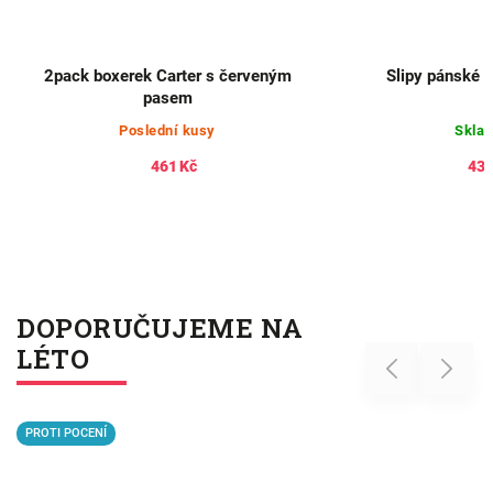
Slipy pánské 9B545 LITEX
Enrico Coveri bav
jednobarevné boxer
Skladem
Skla
433 Kč
431
DOPORUČUJEME NA
LÉTO
Previous
Next
PROTI POCENÍ