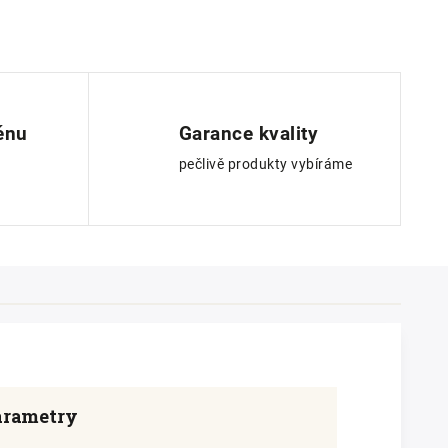
ěnu
Garance kvality
pečlivě produkty vybíráme
arametry