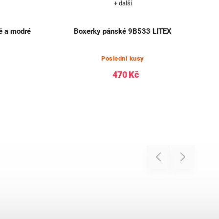
+ další
é a modré
Boxerky pánské 9B533 LITEX
Poslední kusy
470 Kč
Previous
Next