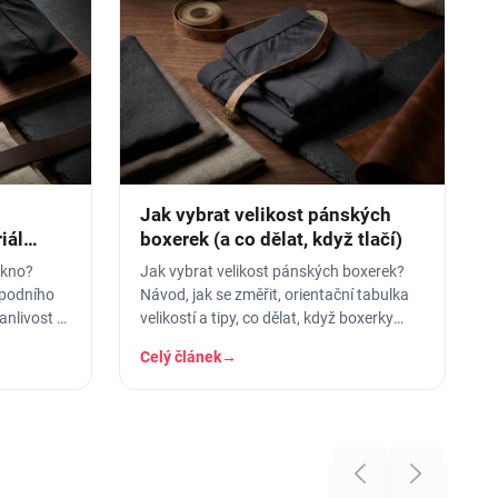
Jak vybrat velikost pánských
iál
boxerek (a co dělat, když tlačí)
ákno?
Jak vybrat velikost pánských boxerek?
spodního
Návod, jak se změřit, orientační tabulka
anlivost a
velikostí a tipy, co dělat, když boxerky
tlačí nebo se shrnují.
Celý článek
→
Previous
Next