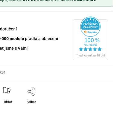
doručení
0 000 modelů
prádla a oblečení
et
jsme s Vámi
924
Hlídat
Sdílet