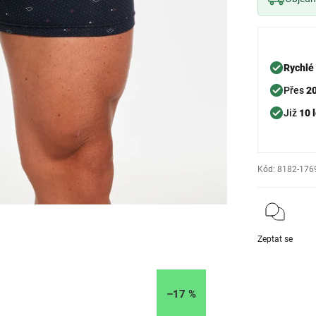
Rychlé
Přes
2
Již
10 l
Kód:
8182-176
Zeptat se
–17 %