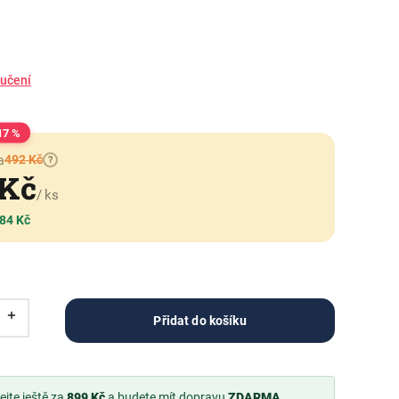
ručení
17 %
492 Kč
a
?
 Kč
/ ks
 84 Kč
Přidat do košíku
jte ještě za
899 Kč
a budete mít dopravu
ZDARMA
.