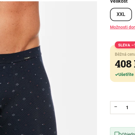
Velikost
XXL
Možnosti do
–
Běžná cen
408
✓
Ušetříte
Objedne