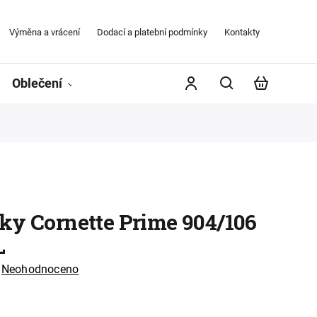
Výměna a vrácení
Dodací a platební podmínky
Kontakty
Obchodní
Oblečení
Župany
Kontakty
Značky
ky Cornette Prime 904/106
L
Neohodnoceno