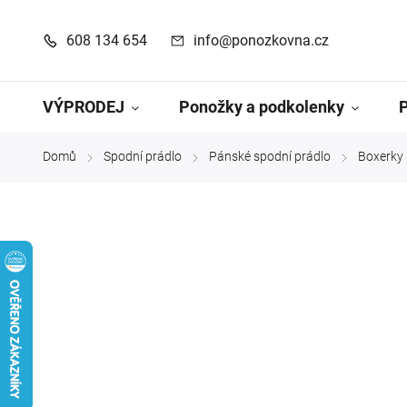
608 134 654
info@ponozkovna.cz
VÝPRODEJ
Ponožky a podkolenky
Domů
Spodní prádlo
Pánské spodní prádlo
Boxerky
/
/
/