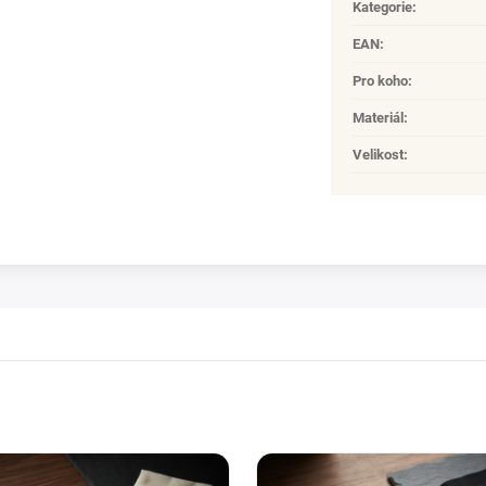
Kategorie
:
EAN
:
Pro koho
:
Materiál
:
Velikost
: