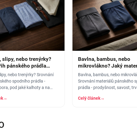
 slipy, nebo trenýrky?
Bavlna, bambus, nebo
řih pánského prádla
mikrovlákno? Jaký mater
pánského prádla vybrat
lipy, nebo trenýrky? Srovnání
Bavlna, bambus, nebo mikrovl
nského spodního prádla -
Srovnání materiálů pánského 
pora, pod jaké kalhoty a na
prádla - prodyšnost, savost, trv
žitost se který hodí.
pro koho se který hodí.
ek
→
Celý článek
→
O