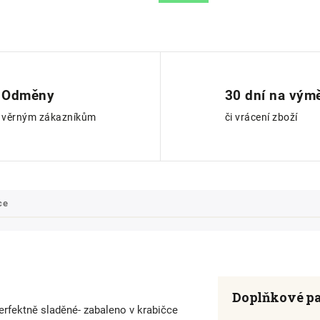
Odměny
30 dní na vým
věrným zákazníkům
či vrácení zboží
ce
Doplňkové p
perfektně sladěné- zabaleno v krabičce