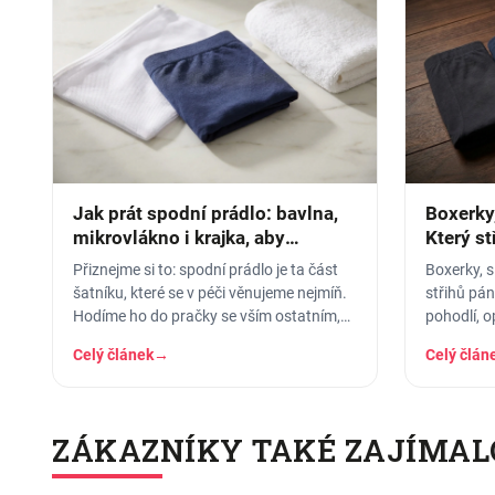
Jak prát spodní prádlo: bavlna,
Boxerky,
mikrovlákno i krajka, aby
Který st
vydrželo
vybrat
Přiznejme si to: spodní prádlo je ta část
Boxerky, s
šatníku, které se v péči věnujeme nejmíň.
střihů pá
Hodíme ho do pračky se vším ostatním,
pohodlí, o
dáme šedesátku, ať je to
jakou příle
Celý článek
→
Celý člán
ZÁKAZNÍKY TAKÉ ZAJÍMAL