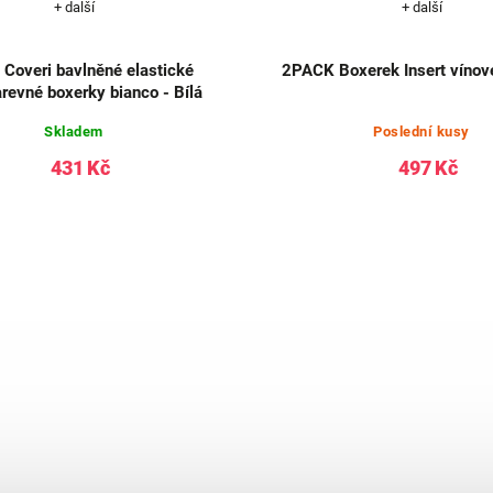
+ další
+ další
 Coveri bavlněné elastické
2PACK Boxerek Insert vínov
revné boxerky bianco - Bílá
Skladem
Poslední kusy
431 Kč
497 Kč