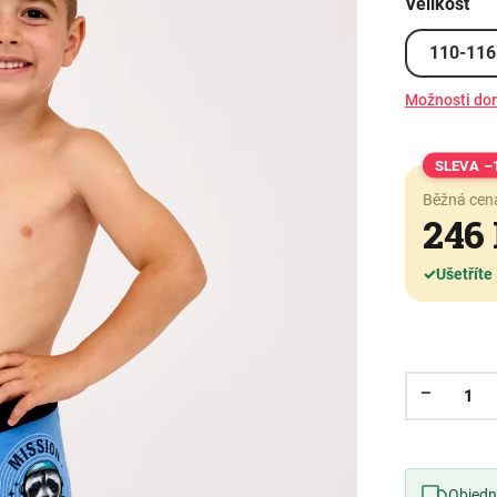
Velikost
110-116
Možnosti do
–
Běžná cen
246
✓
Ušetříte
Objedne