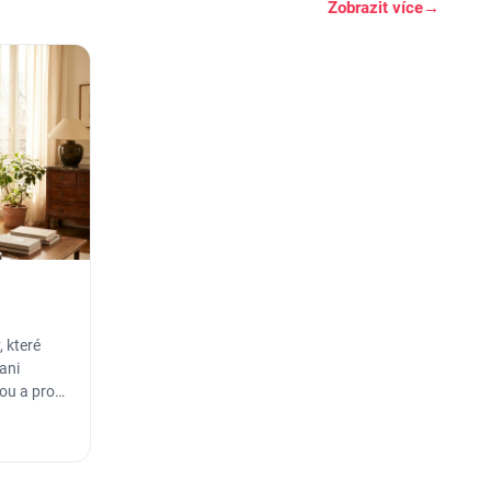
Zobrazit více
→
 které
ani
sou a pro