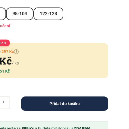
98-104
122-128
ručení
17 %
297 Kč
a
?
 Kč
/ ks
 51 Kč
Přidat do košíku
jte ještě za
899 Kč
a budete mít dopravu
ZDARMA
.