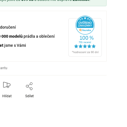
doručení
0 000 modelů
prádla a oblečení
et
jsme s Vámi
iantu
Hlídat
Sdílet