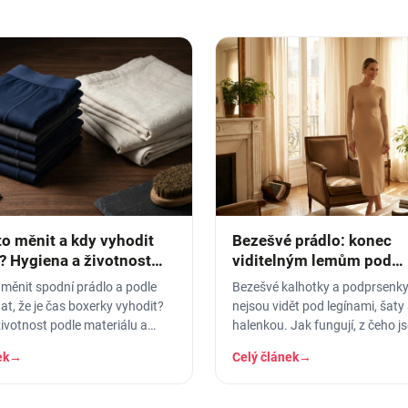
to měnit a kdy vyhodit
Bezešvé prádlo: konec
? Hygiena a životnost
viditelným lemům pod
přiléhavým oblečením
 měnit spodní prádlo a podle
Bezešvé kalhotky a podprsenky,
t, že je čas boxerky vyhodit?
nejsou vidět pod legínami, šaty 
ivotnost podle materiálu a
halenkou. Jak fungují, z čeho j
otřebení.
koho jsou ideální.
ek
→
Celý článek
→