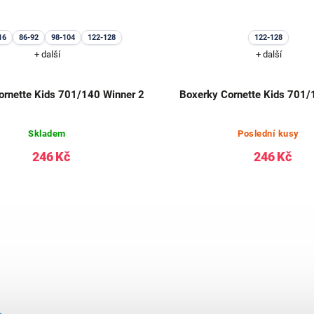
16
86-92
98-104
122-128
122-128
+ další
+ další
ornette Kids 701/140 Winner 2
Boxerky Cornette Kids 701/
Skladem
Poslední kusy
246 Kč
246 Kč