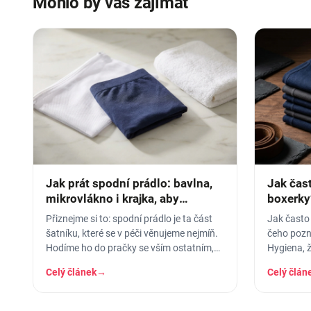
Mohlo by vás zajímat
Jak prát spodní prádlo: bavlna,
Jak čas
mikrovlákno i krajka, aby
boxerky
vydrželo
prádla
Přiznejme si to: spodní prádlo je ta část
Jak často
šatníku, které se v péči věnujeme nejmíň.
čeho pozna
Hodíme ho do pračky se vším ostatním,
Hygiena, ž
dáme šedesátku, ať je to
signály op
Celý článek
→
Celý člán