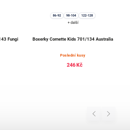
86-92
98-104
122-128
+ další
143 Fungi
Boxerky Cornette Kids 701/134 Australia
Poslední kusy
246 Kč
Previous
Next