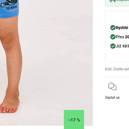
Rychlé
Přes
2
Již
10 l
Kód:
Zvolte var
Zeptat se
–17 %