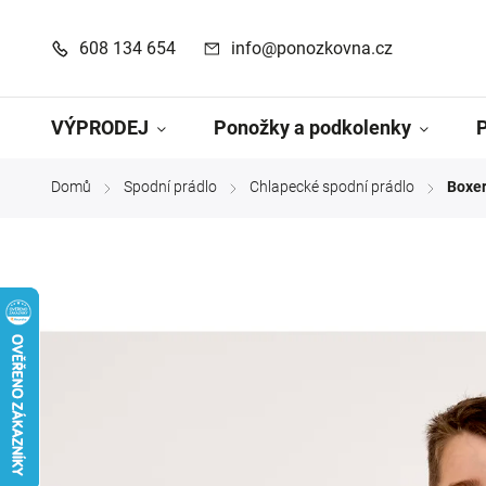
608 134 654
info@ponozkovna.cz
VÝPRODEJ
Ponožky a podkolenky
Domů
Spodní prádlo
Chlapecké spodní prádlo
Boxer
/
/
/