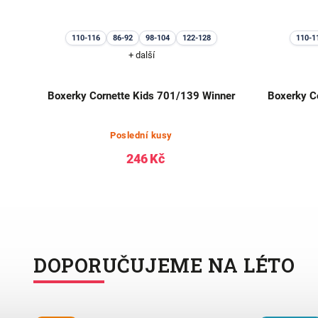
110-116
86-92
98-104
122-128
110-1
+ další
Boxerky Cornette Kids 701/139 Winner
Boxerky C
o
Poslední kusy
246 Kč
DOPORUČUJEME NA LÉTO