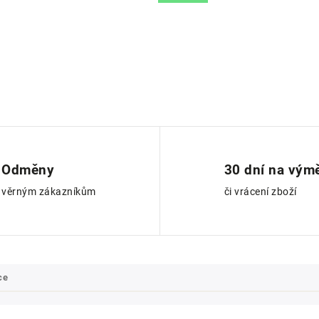
Odměny
30 dní na vým
věrným zákazníkům
či vrácení zboží
ce