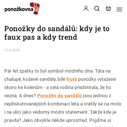
Ponožky do sandálů: kdy je to
faux pas a kdy trend
11.6.2026
Pár let zpátky to byl symbol módního dna. Táta na
chalupě, kožené sandály, bílé
froté
ponožky vytažené
skoro ke kolenům - a celá rodina předstírala, že ho
nezná. A dnes?
Ponožky do sandálů
jsou jednou z
nejdiskutovanějších kombinací léta a vrátily se na molo
i na ulici jako vědomý módní statement. Takže kde je
pravda? Jako obvykle někde uprostřed. Pojďme si