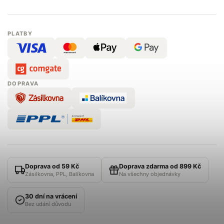
PLATBY
DOPRAVA
Doprava od 59 Kč
Doprava zdarma od 899 Kč
Zásilkovna, PPL, Balíkovna
Na všechny objednávky
30 dní na vrácení
Bez udání důvodu