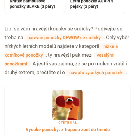
Krátké bambusové
Letní ponožky AGAPI s
ponožky BLAKE (3 páry)
pejsky (3 páry)
Líbí se vám hravější kousky se srdíčky? Podívejte se
třeba na
. Celý výběr
barevné ponožky DEWOW se srdíčky
nízkých letních modelů najdete v kategorii
nízké a
, ty hravější pak mezi
kotníkové ponožky
veselými
. A jestli vás zajímá, že se po molech vrátil i
ponožkami
druhý extrém, přečtěte si o
.
návratu vysokých ponožek
ČTĚTE DÁL
Vysoké ponožky: z trapasu zpět do trendu