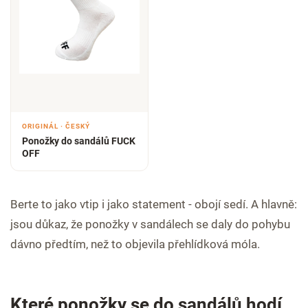
ORIGINÁL · ČESKÝ
Ponožky do sandálů FUCK
OFF
Berte to jako vtip i jako statement - obojí sedí. A hlavně:
jsou důkaz, že ponožky v sandálech se daly do pohybu
dávno předtím, než to objevila přehlídková móla.
Které ponožky se do sandálů hodí