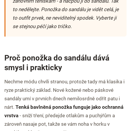
zánovním teniskám - a nacpou ji do sandálu. Tak
to nedělejte. Ponožka do sandálu je vidět celá, je
to outfit prvek, ne neviditelný spodek. Vyberte ji
se stejnou péčí jako tričko.
Proč ponožka do sandálu dává
smysl i prakticky
Nechme módu chvíli stranou, protože tady má klasika i
ryze praktický základ. Nové kožené nebo páskové
sandály umí v prvních dnech nemilosrdně odřít patu i
nárt.
Tenká bavlněná ponožka funguje jako ochranná
vrstva
- sníží tření, předejde otlakům a puchýřům a
zároveň nasaje pot, takže se vám noha v horku v