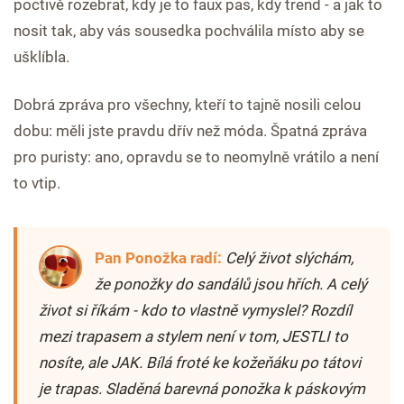
poctivě rozebrat, kdy je to faux pas, kdy trend - a jak to
nosit tak, aby vás sousedka pochválila místo aby se
ušklíbla.
Dobrá zpráva pro všechny, kteří to tajně nosili celou
dobu: měli jste pravdu dřív než móda. Špatná zpráva
pro puristy: ano, opravdu se to neomylně vrátilo a není
to vtip.
Pan Ponožka radí:
Celý život slýchám,
že ponožky do sandálů jsou hřích. A celý
život si říkám - kdo to vlastně vymyslel? Rozdíl
mezi trapasem a stylem není v tom, JESTLI to
nosíte, ale JAK. Bílá froté ke kožeňáku po tátovi
je trapas. Sladěná barevná ponožka k páskovým