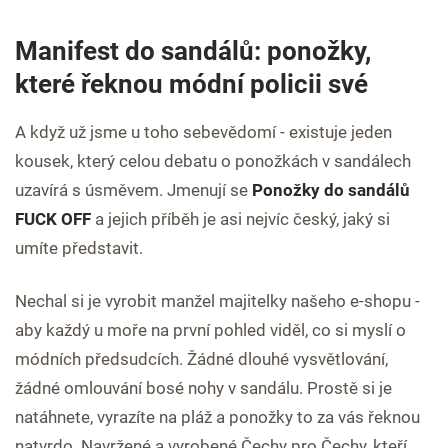
Manifest do sandálů: ponožky,
které řeknou módní policii své
A když už jsme u toho sebevědomí - existuje jeden
kousek, který celou debatu o ponožkách v sandálech
uzavírá s úsměvem. Jmenují se
Ponožky do sandálů
FUCK OFF
a jejich příběh je asi nejvíc český, jaký si
umíte představit.
Nechal si je vyrobit manžel majitelky našeho e-shopu -
aby každý u moře na první pohled viděl, co si myslí o
módních předsudcích. Žádné dlouhé vysvětlování,
žádné omlouvání bosé nohy v sandálu. Prostě si je
natáhnete, vyrazíte na pláž a ponožky to za vás řeknou
natvrdo. Navržené a vyrobené Čechy pro Čechy, kteří