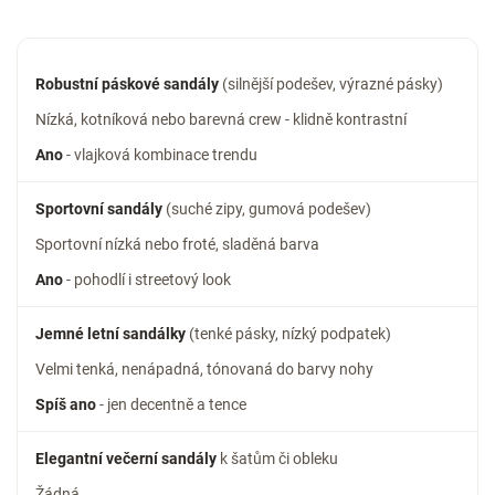
Robustní páskové sandály
(silnější podešev, výrazné pásky)
Nízká, kotníková nebo barevná crew - klidně kontrastní
Ano
- vlajková kombinace trendu
Sportovní sandály
(suché zipy, gumová podešev)
Sportovní nízká nebo froté, sladěná barva
Ano
- pohodlí i streetový look
Jemné letní sandálky
(tenké pásky, nízký podpatek)
Velmi tenká, nenápadná, tónovaná do barvy nohy
Spíš ano
- jen decentně a tence
Elegantní večerní sandály
k šatům či obleku
Žádná