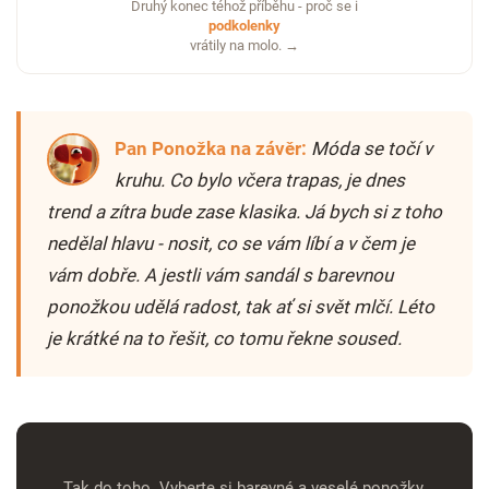
Druhý konec téhož příběhu - proč se i
podkolenky
vrátily na molo. →
Pan Ponožka na závěr:
Móda se točí v
kruhu. Co bylo včera trapas, je dnes
trend a zítra bude zase klasika. Já bych si z toho
nedělal hlavu - nosit, co se vám líbí a v čem je
vám dobře. A jestli vám sandál s barevnou
ponožkou udělá radost, tak ať si svět mlčí. Léto
je krátké na to řešit, co tomu řekne soused.
Tak do toho. Vyberte si barevné a veselé ponožky,