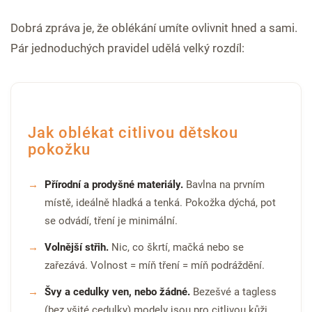
Dobrá zpráva je, že oblékání umíte ovlivnit hned a sami.
Pár jednoduchých pravidel udělá velký rozdíl:
Jak oblékat citlivou dětskou
pokožku
Přírodní a prodyšné materiály.
Bavlna na prvním
místě, ideálně hladká a tenká. Pokožka dýchá, pot
se odvádí, tření je minimální.
Volnější střih.
Nic, co škrtí, mačká nebo se
zařezává. Volnost = míň tření = míň podráždění.
Švy a cedulky ven, nebo žádné.
Bezešvé a tagless
(bez všité cedulky) modely jsou pro citlivou kůži