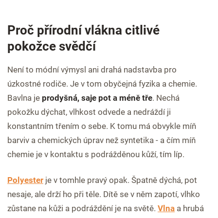
Proč přírodní vlákna citlivé
pokožce svědčí
Není to módní výmysl ani drahá nadstavba pro
úzkostné rodiče. Je v tom obyčejná fyzika a chemie.
Bavlna je
prodyšná, saje pot a méně tře
. Nechá
pokožku dýchat, vlhkost odvede a nedráždí ji
konstantním třením o sebe. K tomu má obvykle míň
barviv a chemických úprav než syntetika - a čím míň
chemie je v kontaktu s podrážděnou kůží, tím líp.
Polyester
je v tomhle pravý opak. Špatně dýchá, pot
nesaje, ale drží ho při těle. Dítě se v něm zapotí, vlhko
zůstane na kůži a podráždění je na světě.
Vlna
a hrubá