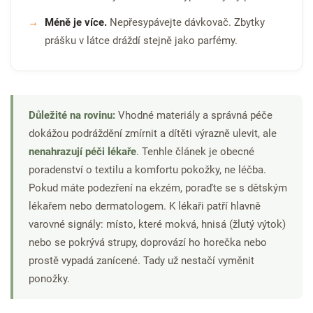
Méně je více.
Nepřesypávejte dávkovač. Zbytky
prášku v látce dráždí stejně jako parfémy.
Důležité na rovinu:
Vhodné materiály a správná péče
dokážou podráždění zmírnit a dítěti výrazně ulevit, ale
nenahrazují péči lékaře
. Tenhle článek je obecné
poradenství o textilu a komfortu pokožky, ne léčba.
Pokud máte podezření na ekzém, poraďte se s dětským
lékařem nebo dermatologem. K lékaři patří hlavně
varovné signály: místo, které mokvá, hnisá (žlutý výtok)
nebo se pokrývá strupy, doprovází ho horečka nebo
prostě vypadá zanícené. Tady už nestačí vyměnit
ponožky.