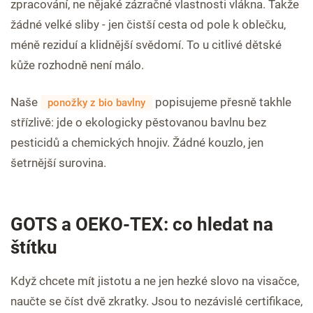
zpracování, ne nějaké zázračné vlastnosti vlákna. Takže
žádné velké sliby - jen čistší cesta od pole k oblečku,
méně reziduí a klidnější svědomí. To u citlivé dětské
kůže rozhodně není málo.
Naše
popisujeme přesně takhle
ponožky z bio bavlny
střízlivě: jde o ekologicky pěstovanou bavlnu bez
pesticidů a chemických hnojiv. Žádné kouzlo, jen
šetrnější surovina.
GOTS a OEKO-TEX: co hledat na
štítku
Když chcete mít jistotu a ne jen hezké slovo na visačce,
naučte se číst dvě zkratky. Jsou to nezávislé certifikace,