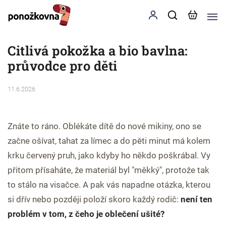
Citlivá pokožka a bio bavlna:
průvodce pro děti
11.6.2026
Znáte to ráno. Oblékáte dítě do nové mikiny, ono se
začne ošívat, tahat za límec a do pěti minut má kolem
krku červený pruh, jako kdyby ho někdo poškrábal. Vy
přitom přísaháte, že materiál byl "měkký", protože tak
to stálo na visačce. A pak vás napadne otázka, kterou
si dřív nebo později položí skoro každý rodič:
není ten
problém v tom, z čeho je oblečení ušité?