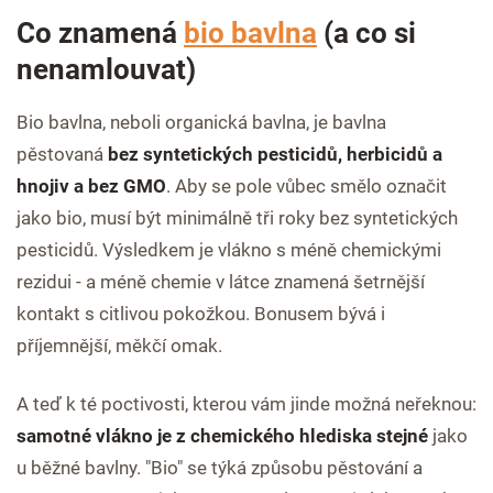
Co znamená
bio bavlna
(a co si
nenamlouvat)
Bio bavlna, neboli organická bavlna, je bavlna
pěstovaná
bez syntetických pesticidů, herbicidů a
hnojiv a bez GMO
. Aby se pole vůbec smělo označit
jako bio, musí být minimálně tři roky bez syntetických
pesticidů. Výsledkem je vlákno s méně chemickými
rezidui - a méně chemie v látce znamená šetrnější
kontakt s citlivou pokožkou. Bonusem bývá i
příjemnější, měkčí omak.
A teď k té poctivosti, kterou vám jinde možná neřeknou:
samotné vlákno je z chemického hlediska stejné
jako
u běžné bavlny. "Bio" se týká způsobu pěstování a