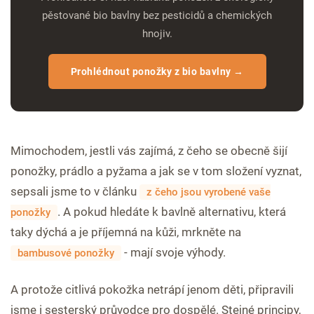
pěstované bio bavlny bez pesticidů a chemických
hnojiv.
Prohlédnout ponožky z bio bavlny →
Mimochodem, jestli vás zajímá, z čeho se obecně šijí
ponožky, prádlo a pyžama a jak se v tom složení vyznat,
sepsali jsme to v článku
z čeho jsou vyrobené vaše
. A pokud hledáte k bavlně alternativu, která
ponožky
taky dýchá a je příjemná na kůži, mrkněte na
- mají svoje výhody.
bambusové ponožky
A protože citlivá pokožka netrápí jenom děti, připravili
jsme i sesterský průvodce pro dospělé. Stejné principy,