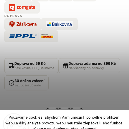
DOPRAVA
Doprava od 59 Kč
Doprava zdarma od 899 Kč
Zásilkovna, PPL, Balíkovna
Na všechny objednávky
30 dní na vrácení
Bez udání důvodu
Používáme cookies, abychom Vám umožnili pohodlné prohlížení
webu a díky analýze provozu webu neustále zlepšovali jeho funkce,
výkon a použitelnost.
Více informací