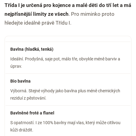
Třída I je určená pro kojence a malé děti do tří let a má
nejpřísnější limity ze všech
. Pro miminko proto
hledejte ideálně právě Třídu I.
Bavlna (hladká, tenká)
Ideální. Prodyšná, saje pot, málo tře, obvykle méně barviv a
úprav.
Bio bavlna
Výborná. Stejné výhody jako bavlna plus méně chemických
reziduí z pěstování.
Bavlněné froté a flanel
S opatrností. I ze 100% bavlny mají vlas, který může citlivou
kůži dráždit.