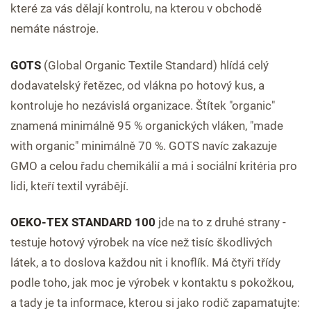
které za vás dělají kontrolu, na kterou v obchodě
nemáte nástroje.
GOTS
(Global Organic Textile Standard) hlídá celý
dodavatelský řetězec, od vlákna po hotový kus, a
kontroluje ho nezávislá organizace. Štítek "organic"
znamená minimálně 95 % organických vláken, "made
with organic" minimálně 70 %. GOTS navíc zakazuje
GMO a celou řadu chemikálií a má i sociální kritéria pro
lidi, kteří textil vyrábějí.
OEKO-TEX STANDARD 100
jde na to z druhé strany -
testuje hotový výrobek na více než tisíc škodlivých
látek, a to doslova každou nit i knoflík. Má čtyři třídy
podle toho, jak moc je výrobek v kontaktu s pokožkou,
a tady je ta informace, kterou si jako rodič zapamatujte: