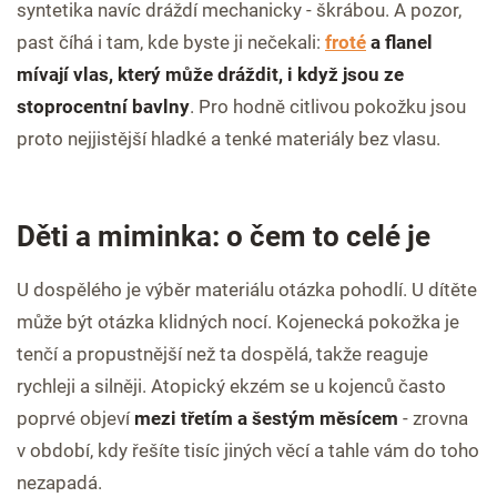
syntetika navíc dráždí mechanicky - škrábou. A pozor,
past číhá i tam, kde byste ji nečekali:
froté
a flanel
mívají vlas, který může dráždit, i když jsou ze
stoprocentní bavlny
. Pro hodně citlivou pokožku jsou
proto nejjistější hladké a tenké materiály bez vlasu.
Děti a miminka: o čem to celé je
U dospělého je výběr materiálu otázka pohodlí. U dítěte
může být otázka klidných nocí. Kojenecká pokožka je
tenčí a propustnější než ta dospělá, takže reaguje
rychleji a silněji. Atopický ekzém se u kojenců často
poprvé objeví
mezi třetím a šestým měsícem
- zrovna
v období, kdy řešíte tisíc jiných věcí a tahle vám do toho
nezapadá.