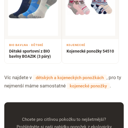
BIO BAVLNA · DĚTSKÉ
KOJENECKÉ
Dětské sportovní z BIO
Kojenecké ponožky 54510
bavlny BOAZIK (3 páry)
Víc najdete v
, pro ty
dětských a kojeneckých ponožkách
nejmenší máme samostatné
.
kojenecké ponožky
Chcete pro citlivou pokožku to nejšetrnější?
Prohlédněte si naši nabídku ponožek z ekologicky