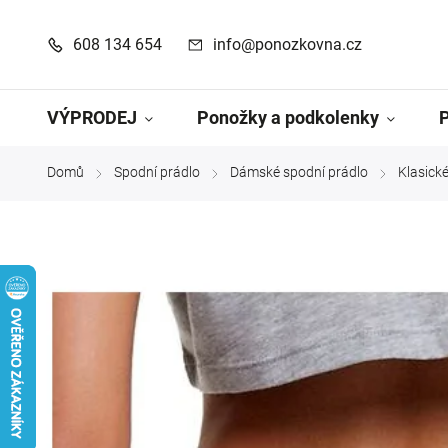
608 134 654
info@ponozkovna.cz
VÝPRODEJ
Ponožky a podkolenky
Domů
Spodní prádlo
Dámské spodní prádlo
Klasick
/
/
/