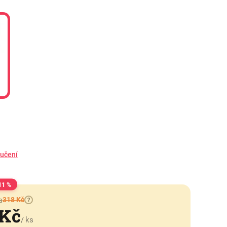
ručení
11 %
318 Kč
a
?
 Kč
/ ks