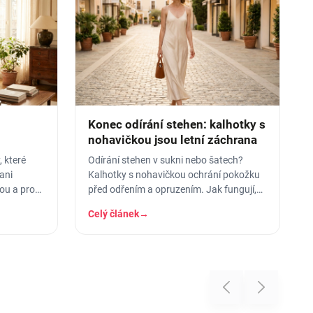
Konec odírání stehen: kalhotky s
nohavičkou jsou letní záchrana
 které
Odírání stehen v sukni nebo šatech?
ani
Kalhotky s nohavičkou ochrání pokožku
sou a pro
před odřením a opruzením. Jak fungují,
jaké materiály a jak vybrat velikost.
Celý článek
→
Previous
Next