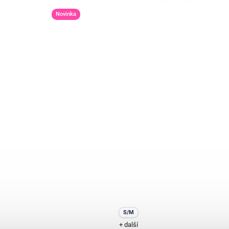
Novinka
S/M
+ další