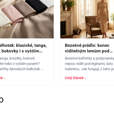
lhotek: klasické, tanga,
Bezešvé prádlo: konec
, bokovky i s vyšším
viditelným lemům pod
přiléhavým oblečením
tanga, brazilky, bokové,
Bezešvé kalhotky a podprsenky,
ké nebo s vyšším pasem?
nejsou vidět pod legínami, šaty 
střihy dámských kalhotek -
halenkou. Jak fungují, z čeho j
odí pod jaké oblečení a pro
koho jsou ideální.
ek
→
Celý článek
→
O