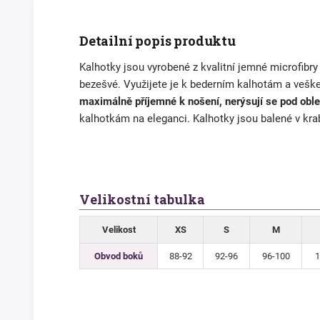
Detailní popis produktu
Kalhotky jsou vyrobené z kvalitní jemné microfibry 
bezešvé. Využijete je k bederním kalhotám a veš
maximálně příjemné k nošení, nerýsují se pod obl
kalhotkám na eleganci. Kalhotky jsou balené v kra
Velikostní tabulka
Velikost
XS
S
M
Obvod boků
88-92
92-96
96-100
1