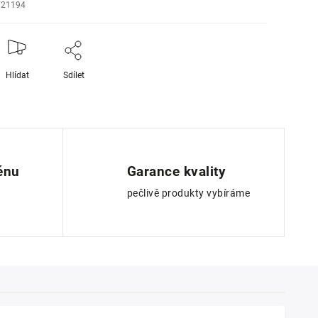
721194
Hlídat
Sdílet
ěnu
Garance kvality
pečlivě produkty vybíráme