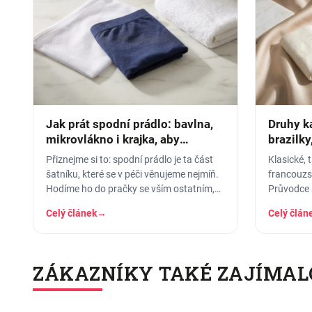
Jak prát spodní prádlo: bavlna,
Druhy ka
mikrovlákno i krajka, aby
brazilky
vydrželo
pasem
Přiznejme si to: spodní prádlo je ta část
Klasické, 
šatníku, které se v péči věnujeme nejmíň.
francouzs
Hodíme ho do pračky se vším ostatním,
Průvodce 
dáme šedesátku, ať je to
který se h
Celý článek
→
Celý člán
jaké…
ZÁKAZNÍKY TAKÉ ZAJÍMAL