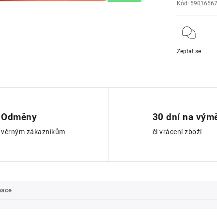
Kód:
5901656
Zeptat se
Odměny
30 dní na vým
věrným zákazníkům
či vrácení zboží
mace