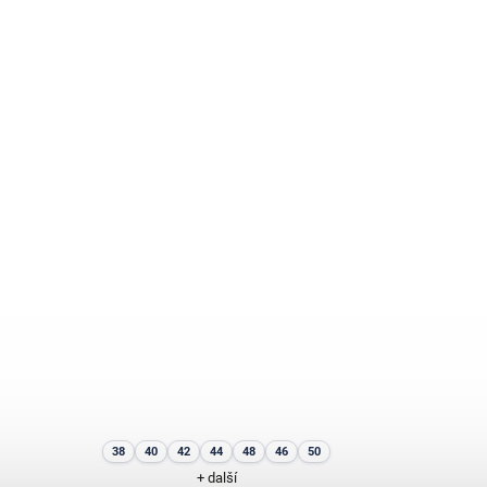
38
40
42
44
48
46
50
+ další