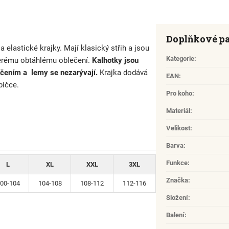
Doplňkové p
a elastické krajky. Mají klasický střih a jsou
Kategorie
:
kerému obtáhlému oblečení.
Kalhotky jsou
ečením a lemy se nezarývají.
Krajka dodává
EAN
:
bičce.
Pro koho
:
Materiál
:
Velikost
:
Barva
:
Funkce
:
L
XL
XXL
3XL
Značka
:
00-104
104-108
108-112
112-116
Složení
:
Balení
: