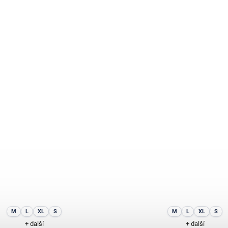
M
L
XL
S
M
L
XL
S
+ další
+ další