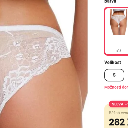
Barva
Bílá
Velikost
S
Možnosti do
–
Běžná cen
282