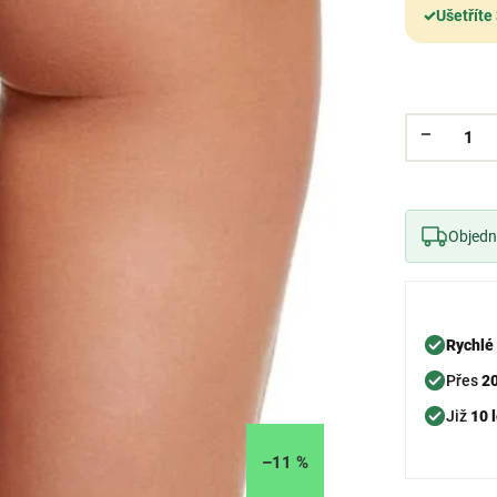
✓
Ušetříte
Objedne
Rychlé
Přes
2
Již
10 l
–11 %