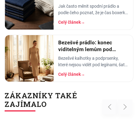
životnost prádla
Jak často měnit spodní prádlo a
podle čeho poznat, že je čas boxerky
vyhodit? Hygiena, životnost podle
Celý článek
→
materiálu a signály opotřebení.
Bezešvé prádlo: konec
viditelným lemům pod
přiléhavým oblečením
Bezešvé kalhotky a podprsenky,
které nejsou vidět pod legínami, šaty
ani halenkou. Jak fungují, z čeho
Celý článek
→
jsou a pro koho jsou ideální.
ZÁKAZNÍKY TAKÉ
ZAJÍMALO
Previous
Next