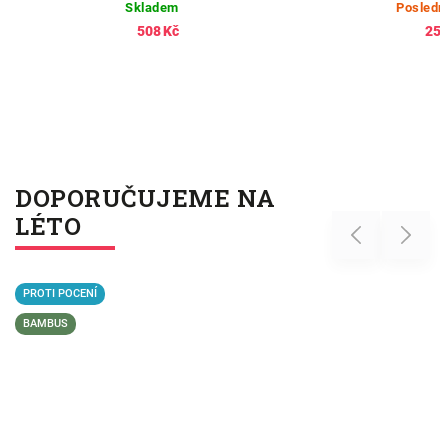
Skladem
Posledn
508 Kč
259
DOPORUČUJEME NA
LÉTO
Previous
Next
PROTI POCENÍ
BAMBUS