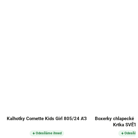
Kalhotky Cornette Kids Girl 805/24 A'3
Boxerky chlapecké 
Krtka SVĚ
Odesíláme ihned
Odesílá