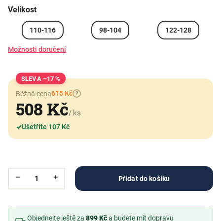
Velikost
110-116
98-104
122-128
Možnosti doručení
–17 %
615 Kč
Běžná cena
?
508 Kč
/ ks
✓
Ušetříte 107 Kč
Přidat do košíku
Objednejte ještě za
899 Kč
a budete mít dopravu