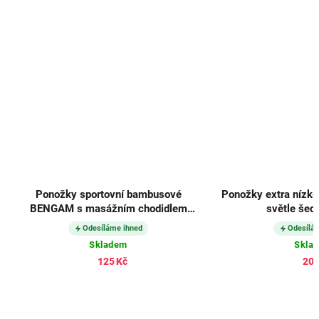
Ponožky sportovní bambusové
Ponožky extra nízk
BENGAM s masážním chodidlem
světle šedé
ČERNÉ
Odesíláme ihned
Odesílá
Skladem
Skla
125 Kč
200