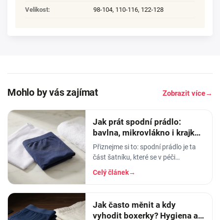
Velikost
:
98-104
,
110-116
,
122-128
Mohlo by vás zajímat
Zobrazit více
→
Jak prát spodní prádlo:
bavlna, mikrovlákno i krajka,
aby vydrželo
Přiznejme si to: spodní prádlo je ta
část šatníku, které se v péči
věnujeme nejmíň. Hodíme ho do
Celý článek
→
pračky se vším ostatním, dáme
šedesátku, ať je to
Jak často měnit a kdy
vyhodit boxerky? Hygiena a