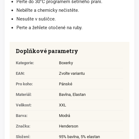
Perte do 30°C programem šetrného praní.
Nebělte a chemicky nečistěte.
Nesušte v sušičce.
Perte a žehlete otočené na ruby.
Doplňkové parametry
Kategorie
:
Boxerky
EAN
:
Zvolte variantu
Pro koho
:
Pánské
Materiál
:
Bavlna
,
Elastan
Velikost
:
XXL
Barva
:
Modrá
Značka
:
Henderson
Složení
:
95% bavlna, 5% elastan