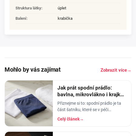
Struktura látky
:
úplet
Balení
:
krabička
Mohlo by vás zajímat
Zobrazit více
→
Jak prát spodní prádlo:
bavlna, mikrovlákno i krajka,
aby vydrželo
Přiznejme si to: spodní prádlo je ta
část šatníku, které se v péči
věnujeme nejmíň. Hodíme ho do
Celý článek
→
pračky se vším ostatním, dáme
šedesátku, ať je to