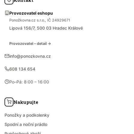
Provozovatel eshopu
Ponožkovna.cz s.r.o., IČ 24929671
Lipová 156/7, 500 03 Hradec Králové
Provozovatel – detail →
info@ponozkovna.cz
608 134 654
Po–Pá: 8:00 – 16:00
Nakupujte
Ponožky a podkolenky
Spodní a noční prádlo
Punčochové zboží