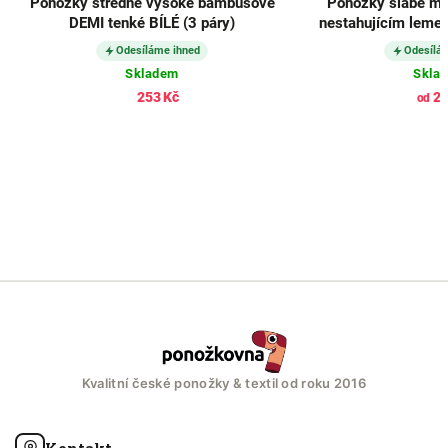
Ponožky středně vysoké bambusové
Ponožky slabé me
DEMI tenké BÍLÉ (3 páry)
nestahujícím leme
Odesíláme ihned
Odesílá
Skladem
Skla
253 Kč
26
od
Kvalitní české ponožky & textil od roku 2016
Kontakt