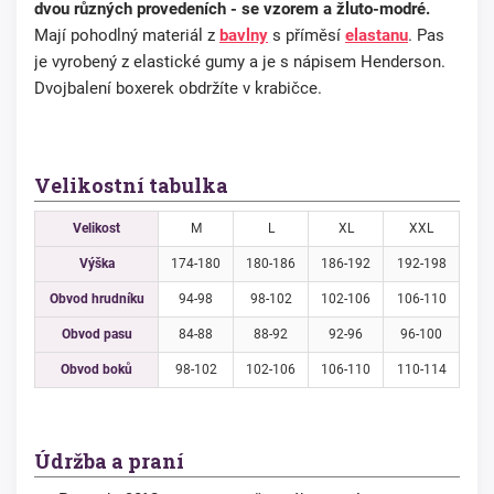
dvou různých provedeních - se vzorem a žluto-modré.
Mají pohodlný materiál z
bavlny
s příměsí
elastanu
. Pas
je vyrobený z elastické gumy a je s nápisem Henderson.
Dvojbalení boxerek obdržíte v krabičce.
Velikostní tabulka
Velikost
M
L
XL
XXL
Výška
174-180
180-186
186-192
192-198
Obvod hrudníku
94-98
98-102
102-106
106-110
Obvod pasu
84-88
88-92
92-96
96-100
Obvod boků
98-102
102-106
106-110
110-114
Údržba a praní