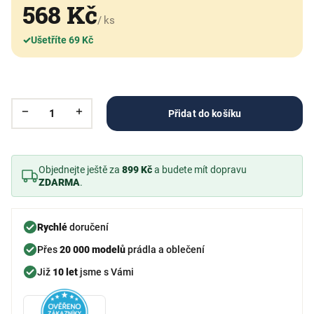
568 Kč
/ ks
✓
Ušetříte 69 Kč
Přidat do košíku
Objednejte ještě za
899 Kč
a budete mít dopravu
ZDARMA
.
Rychlé
doručení
Přes
20 000 modelů
prádla a oblečení
Již
10 let
jsme s Vámi