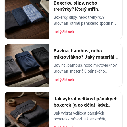
Boxerky, slipy, nebo
trenýrky? Který střih
pánského prádla vybrat
Boxerky, slipy, nebo trenýrky?
Srovnání střihů pánského spodního
prádla - pohodlí, opora, pod jaké
Celý článek
→
kalhoty a na jakou příležitost se
který hodí.
Bavlna, bambus, nebo
mikrovlákno? Jaký materiál
pánského prádla vybrat
Bavlna, bambus, nebo mikrovlákno?
Srovnání materiálů pánského
spodního prádla - prodyšnost,
Celý článek
→
savost, trvanlivost a pro koho se
který hodí.
Jak vybrat velikost pánských
boxerek (a co dělat, když
tlačí)
Jak vybrat velikost pánských
boxerek? Návod, jak se změřit,
orientační tabulka velikostí a tipy, co