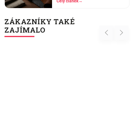
Celý článek
→
dělat, když boxerky tlačí nebo se
shrnují.
ZÁKAZNÍKY TAKÉ
ZAJÍMALO
Previous
Next