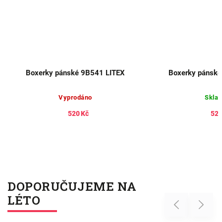
Boxerky pánské 9B541 LITEX
Boxerky pánské
Skla
Vyprodáno
520 Kč
520
DOPORUČUJEME NA
LÉTO
Previous
Next