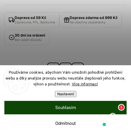
Doprava od 59 Kč
Doprava zdarma od 899 Kč
Zásilkovna, PPL, Balíkovna
Na všechny objednávky
30 dní na vrácení
Bez udání důvodu
Používáme cookies, abychom Vám umožnili pohodlné prohlížení
webu a díky analýze provozu webu neustále zlepšovali jeho funkce,
výkon a použitelnost.
Více informací
Nastavení
© 2026
PONOŽKOVNA
· Všechna práva vyhrazena ·
Nastavení cookies
Souhlasím
Sleva 100 Kč na
Odmítnout
Vytvořil Shoptet
ANO
NE
první nákup?