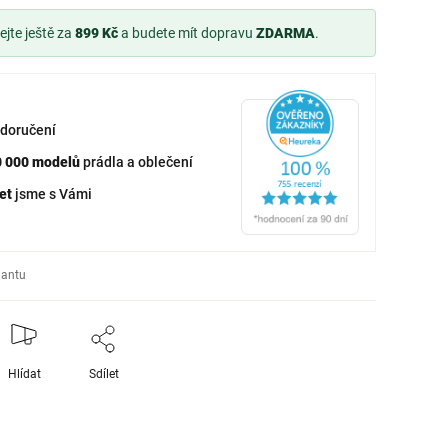
jte ještě za
899 Kč
a budete mít dopravu
ZDARMA
.
doručení
0 000 modelů
prádla a oblečení
et
jsme s Vámi
iantu
Hlídat
Sdílet