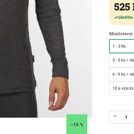
525
✓
Ušetříte
Množstevní 
1 - 2 ks
3 - 5 ks = s
6 - 9 ks = s
10 a více ks
–15 %