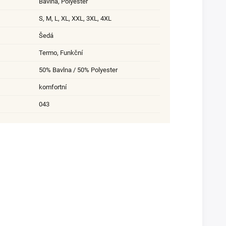
Bavlna
,
Polyester
S
,
M
,
L
,
XL
,
XXL
,
3XL
,
4XL
Šedá
Termo, Funkční
50% Bavlna / 50% Polyester
komfortní
043