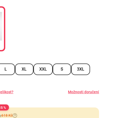
L
XL
XXL
S
3XL
elikost?
Možnosti doručení
15 %
618 Kč
a
?