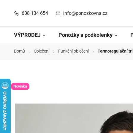
608 134 654
info@ponozkovna.cz
VÝPRODEJ
Ponožky a podkolenky
Domů
Oblečení
Funkční oblečení
Termoregulační tr
/
/
/
Novinka