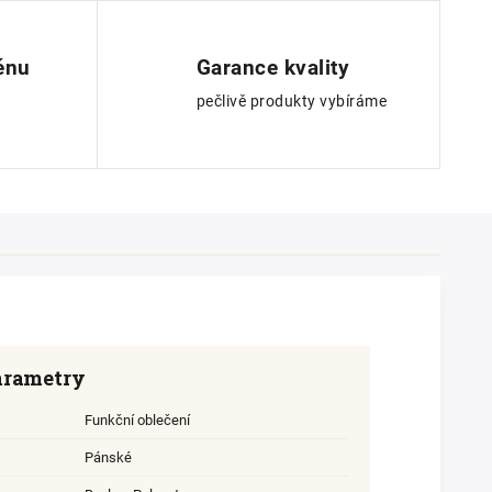
ěnu
Garance kvality
pečlivě produkty vybíráme
arametry
Funkční oblečení
Pánské