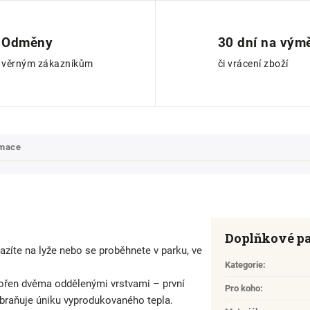
Odměny
30 dní na vým
věrným zákazníkům
či vrácení zboží
rmace
Doplňkové p
yrazíte na lyže nebo se proběhnete v parku, ve
Kategorie
:
tvořen dvěma oddělenými vrstvami – první
Pro koho
:
zabraňuje úniku vyprodukovaného tepla.