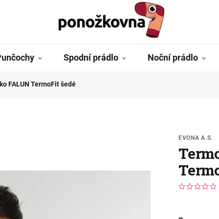
Punčochy
Spodní prádlo
Noční prádlo
iko FALUN TermoFit šedé
EVONA A.S.
Termo
Termo