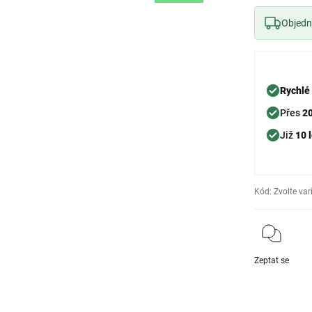
Objedne
Rychlé
Přes
2
Již
10 l
Kód:
Zvolte var
Zeptat se