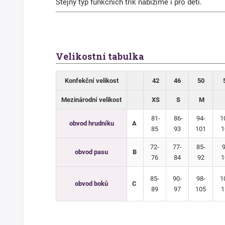
Stejný typ funkčních trik nabízíme i pro děti.
Velikostní tabulka
Konfekční velikost
42
46
50
Mezinárodní velikost
XS
S
M
81-
86-
94-
1
obvod hrudníku
A
85
93
101
1
72-
77-
85-
9
obvod pasu
B
76
84
92
1
85-
90-
98-
1
obvod boků
C
89
97
105
1