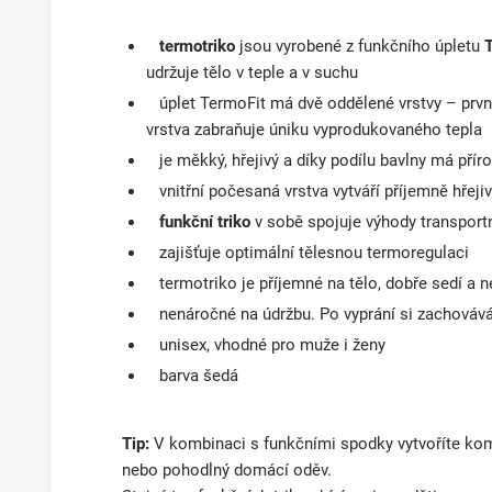
termotriko
jsou vyrobené z funkčního úpletu
udržuje tělo v teple a v suchu
úplet TermoFit má dvě oddělené vrstvy – první 
vrstva zabraňuje úniku vyprodukovaného tepla
je měkký, hřejivý a díky podílu bavlny má pří
vnitřní počesaná vrstva vytváří příjemně hřejiv
funkční triko
v sobě spojuje výhody transportní
zajišťuje optimální tělesnou termoregulaci
termotriko je příjemné na tělo, dobře sedí a 
nenáročné na údržbu. Po vyprání si zachovává 
unisex, vhodné pro muže i ženy
barva šedá
Tip:
V kombinaci s funkčními spodky vytvoříte komp
nebo pohodlný domácí oděv.