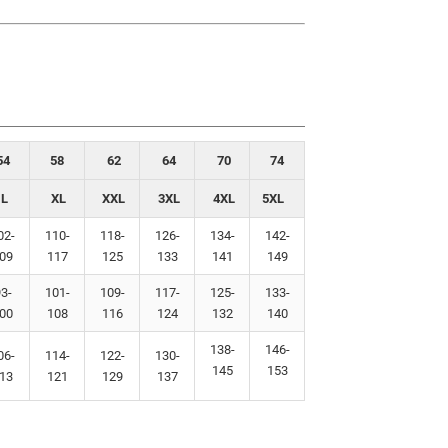
54
58
62
64
70
74
L
XL
XXL
3XL
4XL
5XL
02-
110-
118-
126-
134-
142-
09
117
125
133
141
149
3-
101-
109-
117-
125-
133-
00
108
116
124
132
140
138-
146-
06-
114-
122-
130-
145
153
13
121
129
137