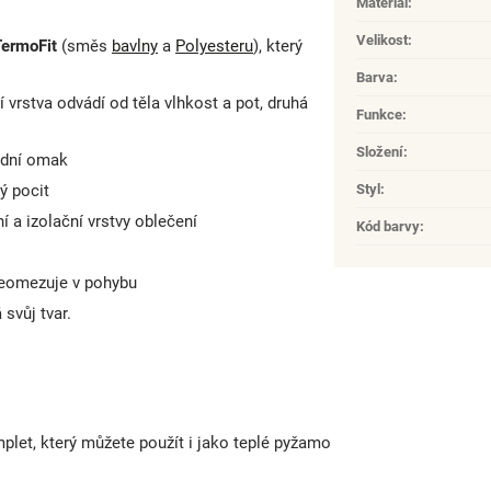
Materiál
:
Velikost
:
TermoFit
(směs
bavlny
a
Polyesteru
), který
Barva
:
vrstva odvádí od těla vlhkost a pot, druhá
Funkce
:
Složení
:
rodní omak
ý pocit
Styl
:
 a izolační vrstvy oblečení
Kód barvy
:
neomezuje v pohybu
svůj tvar.
let, který můžete použít i jako teplé pyžamo