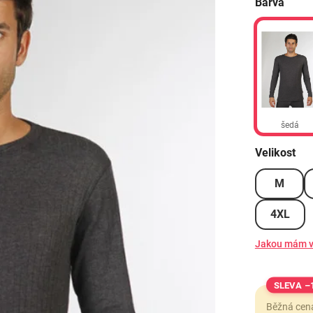
Barva
šedá
Velikost
M
4XL
Jakou mám v
–
Běžná cen