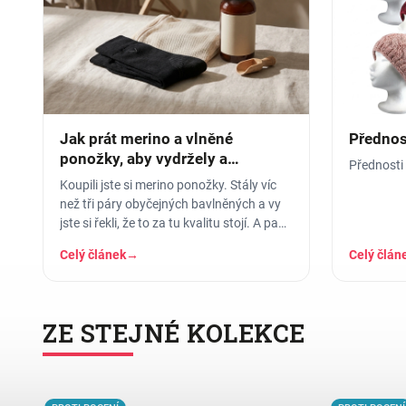
Jak prát merino a vlněné
Přednos
ponožky, aby vydržely a
Přednost
nesrazily se
Koupili jste si merino ponožky. Stály víc
než tři páry obyčejných bavlněných a vy
jste si řekli, že to za tu kvalitu stojí. A pak
jste je hodili…
Celý článek
→
Celý člán
ZE STEJNÉ KOLEKCE