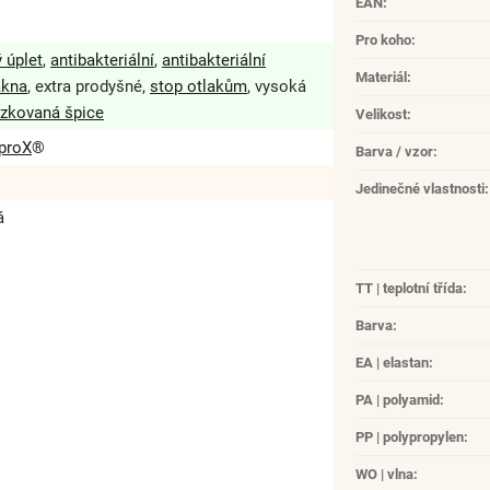
EAN
:
Pro koho
:
 úplet
,
antibakteriální
,
antibakteriální
Materiál
:
ákna
, extra prodyšné,
stop otlakům
, vysoká
ízkovaná špice
Velikost
:
lproX
®
Barva / vzor
:
Jedinečné vlastnosti
:
á
TT | teplotní třída
:
Barva
:
EA | elastan
:
PA | polyamid
:
PP | polypropylen
:
WO | vlna
: