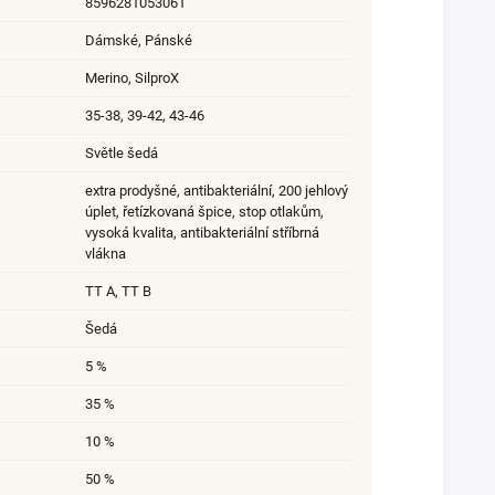
8596281053061
Dámské
,
Pánské
Merino
,
SilproX
35-38
,
39-42
,
43-46
Světle šedá
extra prodyšné
,
antibakteriální
,
200 jehlový
úplet
,
řetízkovaná špice
,
stop otlakům
,
vysoká kvalita
,
antibakteriální stříbrná
vlákna
TT A, TT B
Šedá
5 %
35 %
10 %
50 %