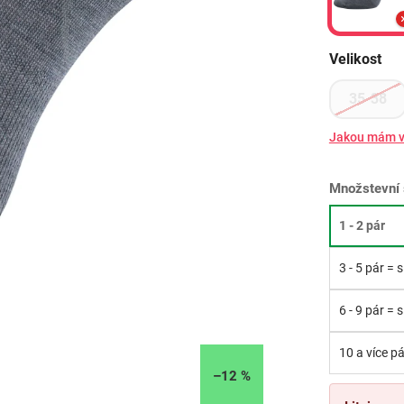
Velikost
35-38
Jakou mám v
Množstevní 
1 - 2 pár
3 - 5 pár = 
6 - 9 pár = 
10 a více pá
–12 %