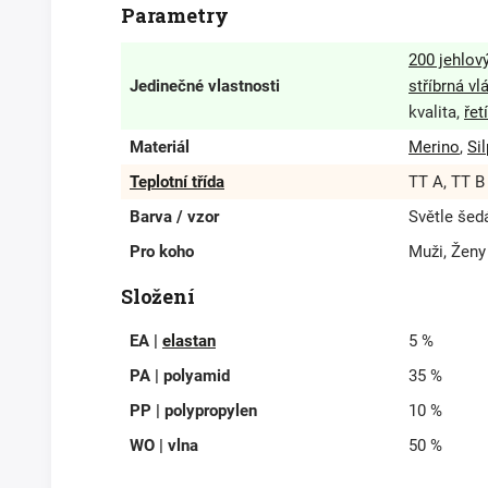
Parametry
200 jehlový
Jedinečné vlastnosti
stříbrná vl
kvalita,
řet
Materiál
Merino
,
Si
Teplotní třída
TT A, TT B
Barva / vzor
Světle šed
Pro koho
Muži, Ženy
Složení
EA |
elastan
5 %
PA | polyamid
35 %
PP | polypropylen
10 %
WO | vlna
50 %