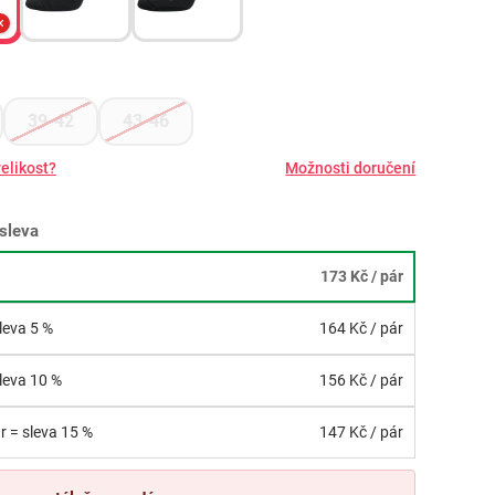
39-42
43-46
elikost?
Možnosti doručení
sleva
173 Kč
/ pár
sleva 5 %
164 Kč
/ pár
sleva 10 %
156 Kč
/ pár
r = sleva 15 %
147 Kč
/ pár