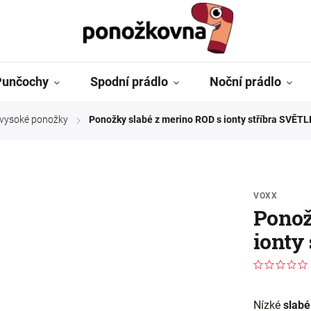
Punčochy
Spodní prádlo
Noční prádlo
ě vysoké ponožky
Ponožky slabé z merino ROD s ionty stříbra SVĚT
/
VOXX
Ponož
ionty
Nízké
slabé