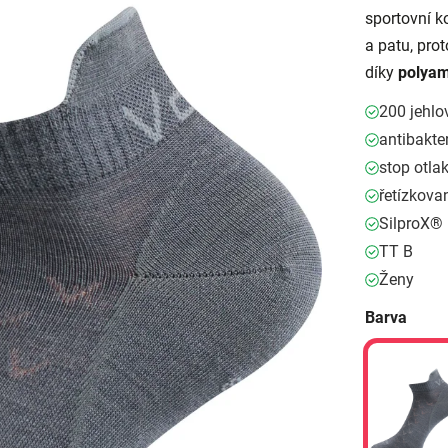
sportovní 
a patu, pro
díky
polyam
200 jehlo
antibakter
stop otl
řetízkova
SilproX®
TT B
Ženy
Barva