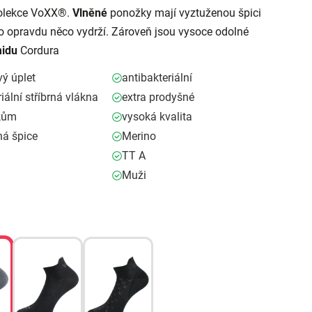
kolekce VoXX®.
Vlněné
ponožky mají vyztuženou špici
to opravdu něco vydrží. Zároveň jsou vysoce odolné
idu
Cordura
vý úplet
antibakteriální
iální stříbrná vlákna
extra prodyšné
akům
vysoká kvalita
ná špice
Merino
TT A
Muži