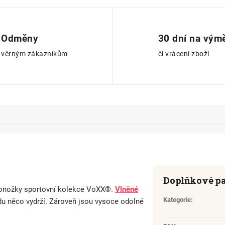
Odměny
30 dní na vým
věrným zákazníkům
či vrácení zboží
Doplňkové p
ponožky sportovní kolekce VoXX®.
Vlněné
Kategorie
:
du něco vydrží. Zároveň jsou vysoce odolné