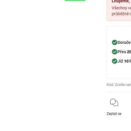
Litujeme
Všechny ve
průběžně d
Doruče
Přes
2
Již
10 l
Kód:
Zvolte var
Zeptat se