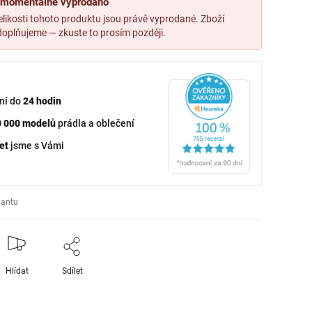
, momentálně vyprodáno
likosti tohoto produktu jsou právě vyprodané. Zboží
oplňujeme — zkuste to prosím později.
ní do
24 hodin
0 000 modelů
prádla a oblečení
et
jsme s Vámi
iantu
Hlídat
Sdílet