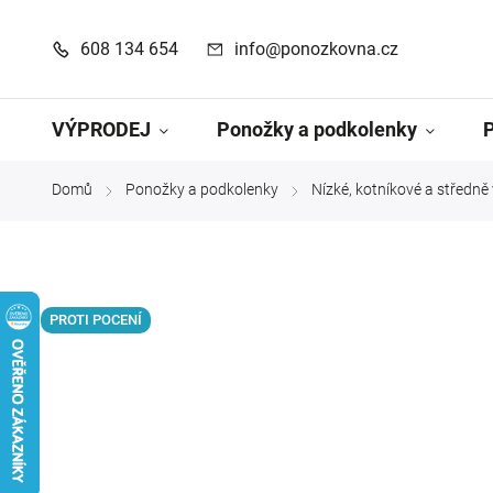
608 134 654
info@ponozkovna.cz
VÝPRODEJ
Ponožky a podkolenky
Domů
Ponožky a podkolenky
Nízké, kotníkové a středn
/
/
PROTI POCENÍ