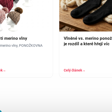
ti merino vlny
Vlněné vs. merino ponož
je rozdíl a které hřejí víc
i merino vlny, PONOŽKOVNA
ek
→
Celý článek
→