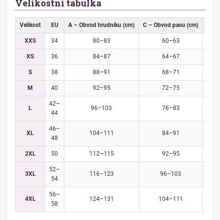
Velikostní tabulka
Velikost
EU
A – Obvod hrudníku (cm)
C – Obvod pasu (cm)
D – 
XXS
34
80–83
60–63
XS
36
84–87
64–67
S
38
88–91
68–71
M
40
92–95
72–75
42–
L
96–103
76–83
44
46–
XL
104–111
84–91
48
2XL
50
112–115
92–95
52–
3XL
116–123
96–103
54
56–
4XL
124–131
104–111
58