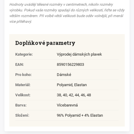
Hodnoty uvádějí tělesné rozměry v centimetrech, nikoliv rozměry
výrobku. Pokud vaše rozměry spadají do různých velikostí, řiďte se vždy
větším rozměrem. Při volbě větší velikosti bude oděv volnější, při menší
více přiléhavý.
Doplňkové parametry
Kategorie
:
Výprodej dámských plavek
EAN
:
8590156229803
Pro koho
:
Dámské
Materiál
:
Polyamid
,
Elastan
Velikost
:
38
,
40
,
42
,
44
,
46
,
48
Barva
:
Vícebarevná
Složení
:
96% Polyamid + 4% Elastan