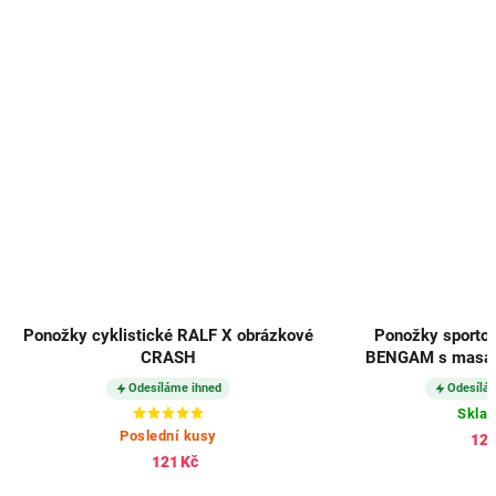
Ponožky cyklistické RALF X obrázkové
Ponožky sporto
CRASH
BENGAM s masáž
ČER
Odesíláme ihned
Odesílá
Skla
Poslední kusy
125
121 Kč