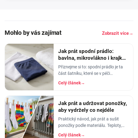
Mohlo by vás zajímat
Zobrazit více
→
Jak prát spodní prádlo:
bavlna, mikrovlákno i krajka,
aby vydrželo
Přiznejme si to: spodní prádlo je ta
část šatníku, které se v péči
věnujeme nejmíň. Hodíme ho do
Celý článek
→
pračky se vším ostatním, dáme
šedesátku, ať je to
Jak prát a udržovat ponožky,
aby vydržely co nejdéle
Praktický návod, jak prát a sušit
ponožky podle materiálu. Teploty,
aviváž, sušička, žehlení. Vyhnete se
Celý článek
→