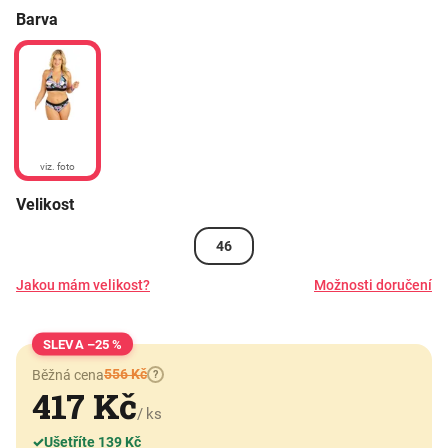
Barva
viz. foto
Velikost
46
Jakou mám velikost?
Možnosti doručení
–25 %
556 Kč
Běžná cena
?
417 Kč
/ ks
✓
Ušetříte 139 Kč