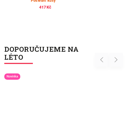
Poslední kusy
417 Kč
DOPORUČUJEME NA
LÉTO
Previous
Next
Novinka