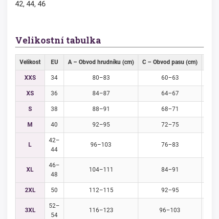
42, 44, 46
Velikostní tabulka
Velikost
EU
A – Obvod hrudníku (cm)
C – Obvod pasu (cm)
D – 
XXS
34
80–83
60–63
XS
36
84–87
64–67
S
38
88–91
68–71
M
40
92–95
72–75
42–
L
96–103
76–83
44
46–
XL
104–111
84–91
48
2XL
50
112–115
92–95
52–
3XL
116–123
96–103
54