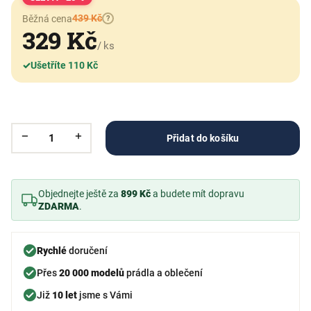
439 Kč
Běžná cena
?
329 Kč
/ ks
✓
Ušetříte 110 Kč
Přidat do košíku
Objednejte ještě za
899 Kč
a budete mít dopravu
ZDARMA
.
Rychlé
doručení
Přes
20 000 modelů
prádla a oblečení
Již
10 let
jsme s Vámi