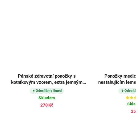
Pánské zdravotní ponožky s
Ponožky medici
kotníkovým vzorem, extra jemným
nestahujícím leme
lemem a řetízkovanou špicí / 3 páry
Odesíláme ihned
Odesílá
26944
Skladem
Skla
270 Kč
259