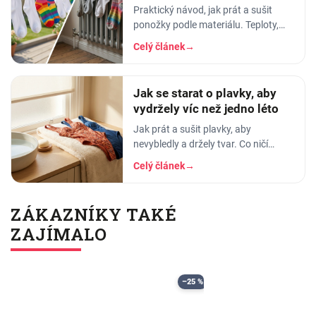
Praktický návod, jak prát a sušit
ponožky podle materiálu. Teploty,
aviváž, sušička, žehlení. Vyhnete se
Celý článek
→
tak sražení, trhání a ztrátě tvaru.
Jak se starat o plavky, aby
vydržely víc než jedno léto
Jak prát a sušit plavky, aby
nevybledly a držely tvar. Co ničí
elastan, proč plavky proplachovat a
Celý článek
→
tři nejčastější chyby v péči o plavky.
ZÁKAZNÍKY TAKÉ
ZAJÍMALO
–25 %