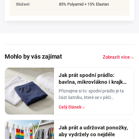
Složení
:
85% Polyamid + 15% Elastan
Mohlo by vás zajímat
Zobrazit více
→
Jak prát spodní prádlo:
bavlna, mikrovlákno i krajka,
aby vydrželo
Přiznejme si to: spodní prádlo je ta
část šatníku, které se v péči
věnujeme nejmíň. Hodíme ho do
Celý článek
→
pračky se vším ostatním, dáme
šedesátku, ať je to
Jak prát a udržovat ponožky,
aby vydržely co nejdéle