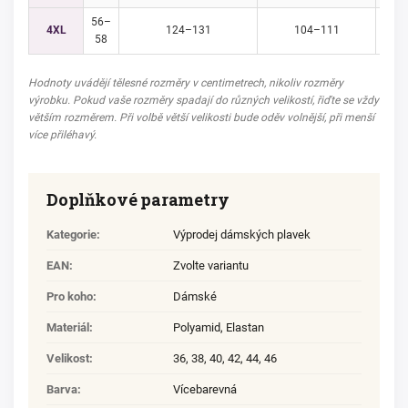
56–
4XL
124–131
104–111
58
Hodnoty uvádějí tělesné rozměry v centimetrech, nikoliv rozměry
výrobku. Pokud vaše rozměry spadají do různých velikostí, řiďte se vždy
větším rozměrem. Při volbě větší velikosti bude oděv volnější, při menší
více přiléhavý.
Doplňkové parametry
Kategorie
:
Výprodej dámských plavek
EAN
:
Zvolte variantu
Pro koho
:
Dámské
Materiál
:
Polyamid
,
Elastan
Velikost
:
36
,
38
,
40
,
42
,
44
,
46
Barva
:
Vícebarevná