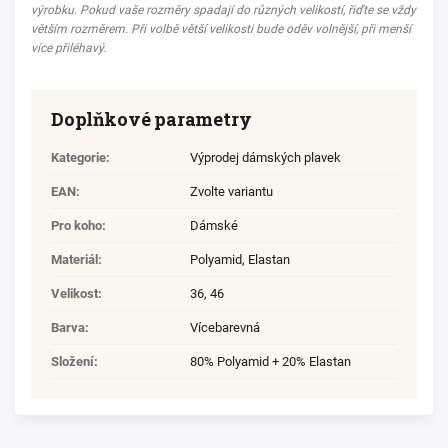
výrobku. Pokud vaše rozměry spadají do různých velikostí, řiďte se vždy
větším rozměrem. Při volbě větší velikosti bude oděv volnější, při menší
více přiléhavý.
Doplňkové parametry
Kategorie
:
Výprodej dámských plavek
EAN
:
Zvolte variantu
Pro koho
:
Dámské
Materiál
:
Polyamid
,
Elastan
Velikost
:
36
,
46
Barva
:
Vícebarevná
Složení
:
80% Polyamid + 20% Elastan