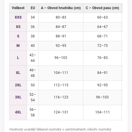
Velikost
EU
A – Obvod hrudníku (cm)
C – Obvod pasu (cm)
D – 
XXS
34
80–83
60–63
XS
36
84–87
64–67
S
38
88–91
68–71
M
40
92–95
72–75
42–
L
96–103
76–83
44
46–
XL
104–111
84–91
48
2XL
50
112–115
92–95
52–
3XL
116–123
96–103
54
56–
4XL
124–131
104–111
58
Hodnoty uvádějí tělesné rozměry v centimetrech, nikoliv rozměry