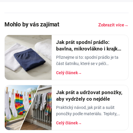
Mohlo by vás zajímat
Zobrazit více
→
Jak prát spodní prádlo:
bavlna, mikrovlákno i krajka,
aby vydrželo
Přiznejme si to: spodní prádlo je ta
část šatníku, které se v péči
věnujeme nejmíň. Hodíme ho do
Celý článek
→
pračky se vším ostatním, dáme
šedesátku, ať je to
Jak prát a udržovat ponožky,
aby vydržely co nejdéle
Praktický návod, jak prát a sušit
ponožky podle materiálu. Teploty,
aviváž, sušička, žehlení. Vyhnete se
Celý článek
→
tak sražení, trhání a ztrátě tvaru.