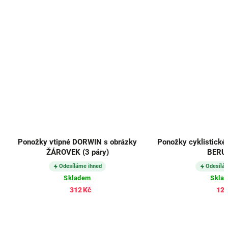
Ponožky vtipné DORWIN s obrázky
Ponožky cyklistické
ŽÁROVEK (3 páry)
BERU
Odesíláme ihned
Odesílá
Skladem
Skla
312 Kč
121