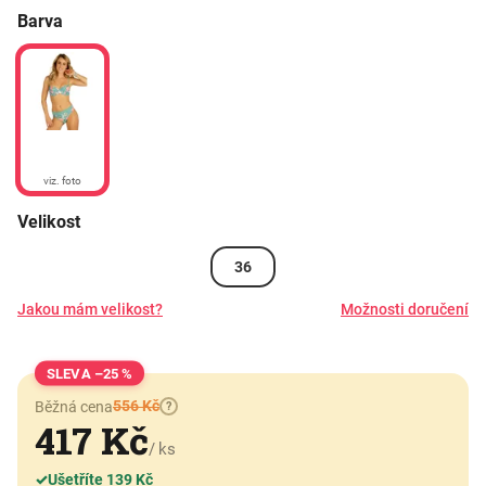
Barva
viz. foto
Velikost
36
Jakou mám velikost?
Možnosti doručení
–25 %
556 Kč
Běžná cena
?
417 Kč
/ ks
✓
Ušetříte 139 Kč