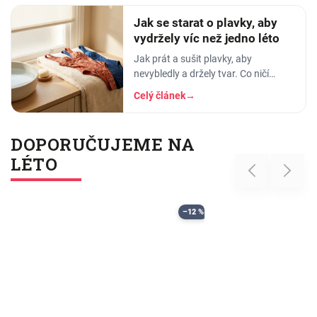
Jak se starat o plavky, aby
vydržely víc než jedno léto
Jak prát a sušit plavky, aby
nevybledly a držely tvar. Co ničí
elastan, proč plavky proplachovat a
Celý článek
→
tři nejčastější chyby v péči o plavky.
DOPORUČUJEME NA
LÉTO
Previous
Next
–12 %