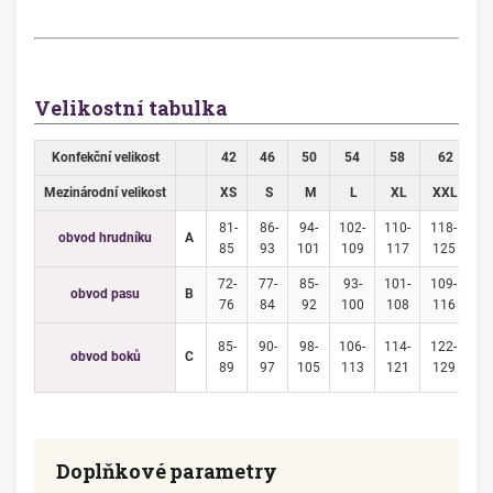
Velikostní tabulka
Konfekční velikost
42
46
50
54
58
62
6
Mezinárodní velikost
XS
S
M
L
XL
XXL
3
81-
86-
94-
102-
110-
118-
12
obvod hrudníku
A
85
93
101
109
117
125
1
72-
77-
85-
93-
101-
109-
11
obvod pasu
B
76
84
92
100
108
116
1
85-
90-
98-
106-
114-
122-
13
obvod boků
C
89
97
105
113
121
129
1
Doplňkové parametry