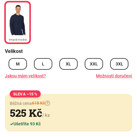
tmavě modrá
Velikost
M
L
XL
XXL
3XL
Jakou mám velikost?
Možnosti doručení
–15 %
618 Kč
Běžná cena
?
525 Kč
/ ks
✓
Ušetříte 93 Kč