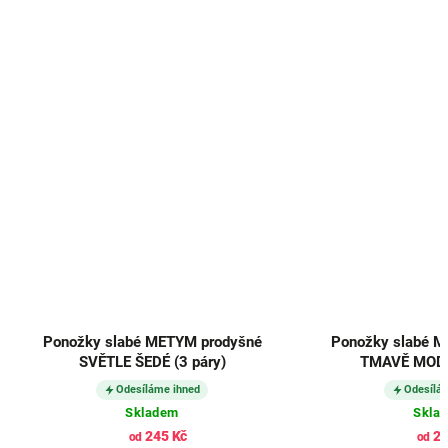
Ponožky slabé METYM prodyšné
Ponožky slabé M
SVĚTLE ŠEDÉ (3 páry)
TMAVĚ MODRÉ
Odesíláme ihned
Odesílá
Skladem
Skla
245 Kč
24
od
od