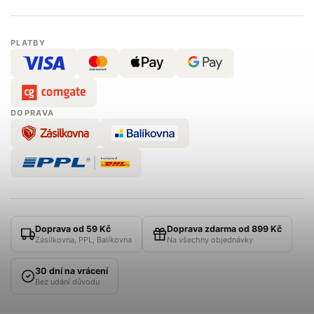
PLATBY
DOPRAVA
Doprava od 59 Kč
Doprava zdarma od 899 Kč
Zásilkovna, PPL, Balíkovna
Na všechny objednávky
30 dní na vrácení
Bez udání důvodu