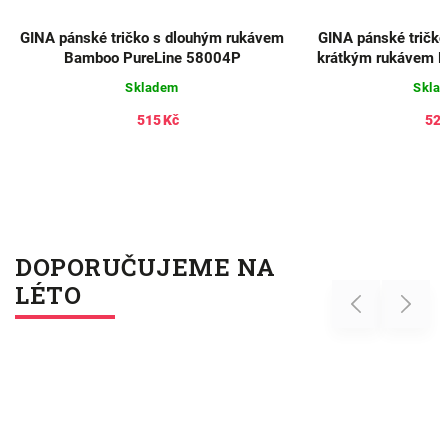
GINA pánské tričko s dlouhým rukávem
GINA pánské tričko 
Bamboo PureLine 58004P
krátkým rukávem E
780
Skladem
Skla
515 Kč
520
DOPORUČUJEME NA
LÉTO
Previous
Next