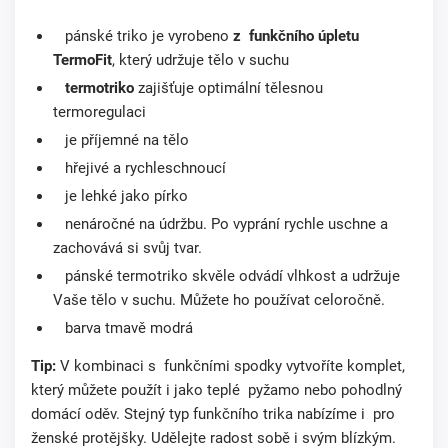
pánské triko je vyrobeno
z funkčního úpletu
TermoFit
, který udržuje tělo v suchu
termotriko
zajišťuje optimální tělesnou
termoregulaci
je příjemné na tělo
hřejivé a rychleschnoucí
je lehké jako pírko
nenáročné na údržbu. Po vyprání rychle uschne a
zachovává si svůj tvar.
pánské termotriko skvěle odvádí vlhkost a udržuje
Vaše tělo v suchu. Můžete ho používat celoročně.
barva
tmavě modrá
Tip:
V kombinaci s funkčními spodky vytvoříte komplet,
který můžete použít i jako teplé pyžamo nebo pohodlný
domácí oděv. Stejný typ funkčního trika nabízíme i pro
ženské protějšky. Udělejte radost sobě i svým blízkým.