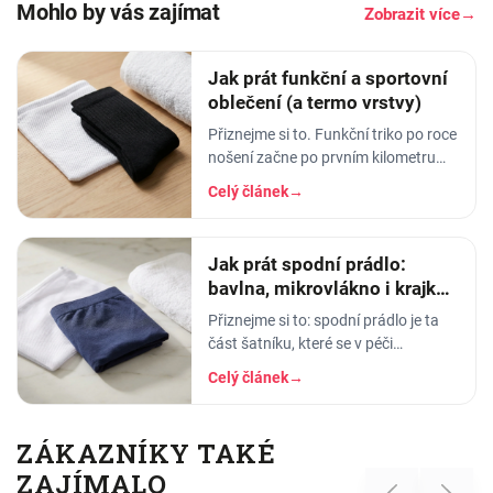
Mohlo by vás zajímat
Zobrazit více
→
Jak prát funkční a sportovní
oblečení (a termo vrstvy)
Přiznejme si to. Funkční triko po roce
nošení začne po prvním kilometru
smrdět tak, že ho radši věšíte na
Celý článek
→
balkon než do skříně. Termoprádlo…
Jak prát spodní prádlo:
bavlna, mikrovlákno i krajka,
aby vydrželo
Přiznejme si to: spodní prádlo je ta
část šatníku, které se v péči
věnujeme nejmíň. Hodíme ho do
Celý článek
→
pračky se vším ostatním, dáme
šedesátku, ať je to
ZÁKAZNÍKY TAKÉ
ZAJÍMALO