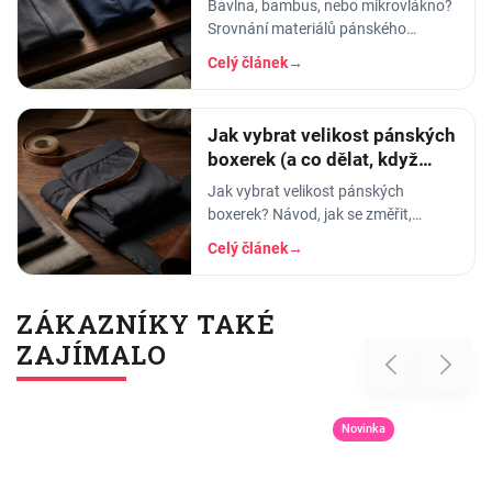
Bavlna, bambus, nebo mikrovlákno?
Srovnání materiálů pánského
spodního prádla - prodyšnost,
Celý článek
→
savost, trvanlivost a pro koho se
který hodí.
Jak vybrat velikost pánských
boxerek (a co dělat, když
tlačí)
Jak vybrat velikost pánských
boxerek? Návod, jak se změřit,
orientační tabulka velikostí a tipy, co
Celý článek
→
dělat, když boxerky tlačí nebo se
shrnují.
ZÁKAZNÍKY TAKÉ
ZAJÍMALO
Previous
Next
Novinka