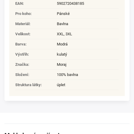
EAN
:
5902720438185
Pro koho
:
Pánské
Materiál
:
Bavlna
Velikost
:
XXL
,
3XL
Barva
:
Modrá
Výstřih
:
kulatý
Značka
:
Moraj
Složení
:
100% bavlna
Struktura látky
:
úplet