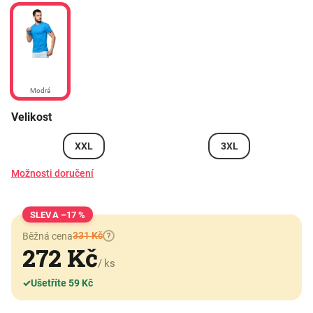
Modrá
Velikost
XXL
3XL
Možnosti doručení
–17 %
331 Kč
Běžná cena
?
272 Kč
/ ks
✓
Ušetříte 59 Kč