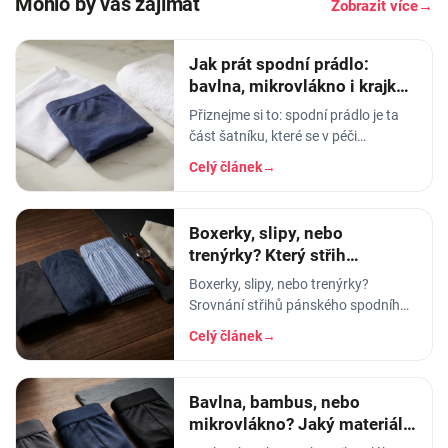
Mohlo by vás zajímat
Zobrazit více
→
Jak prát spodní prádlo:
bavlna, mikrovlákno i krajka,
aby vydrželo
Přiznejme si to: spodní prádlo je ta
část šatníku, které se v péči
věnujeme nejmíň. Hodíme ho do
Celý článek
→
pračky se vším ostatním, dáme
šedesátku, ať je to
Boxerky, slipy, nebo
trenýrky? Který střih
pánského prádla vybrat
Boxerky, slipy, nebo trenýrky?
Srovnání střihů pánského spodního
prádla - pohodlí, opora, pod jaké
Celý článek
→
kalhoty a na jakou příležitost se
který hodí.
Bavlna, bambus, nebo
mikrovlákno? Jaký materiál
pánského prádla vybrat