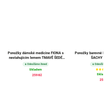
Ponožky dámské medicine FIONA s
Ponožky barevné 
nestahujícím lemem TMAVĚ ŠEDÉ
ŠACHY (3
(3 páry)
Odesíláme ihned
Odesílá
Skladem
Skla
259 Kč
253