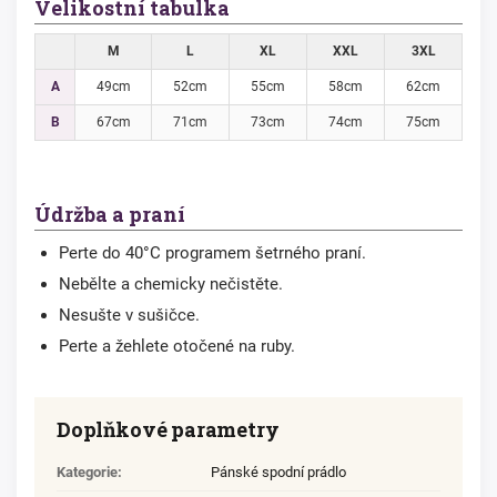
Velikostní tabulka
M
L
XL
XXL
3XL
A
49cm
52cm
55cm
58cm
62cm
B
67cm
71cm
73cm
74cm
75cm
Údržba a praní
Perte do 40°C programem šetrného praní.
Nebělte a chemicky nečistěte.
Nesušte v sušičce.
Perte a žehlete otočené na ruby.
Doplňkové parametry
Kategorie
:
Pánské spodní prádlo