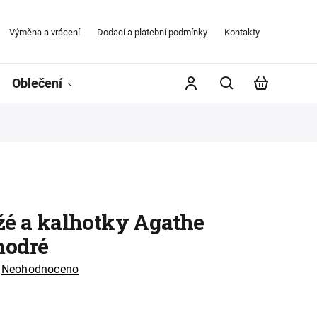
Výměna a vrácení
Dodací a platební podmínky
Kontakty
Obchodní
Oblečení
Župany
Kontakty
Značky
žé a kalhotky Agathe
modré
Neohodnoceno