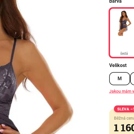
Barva
šedá
Velikost
M
Jakou mám v
–
Běžná cen
1 16