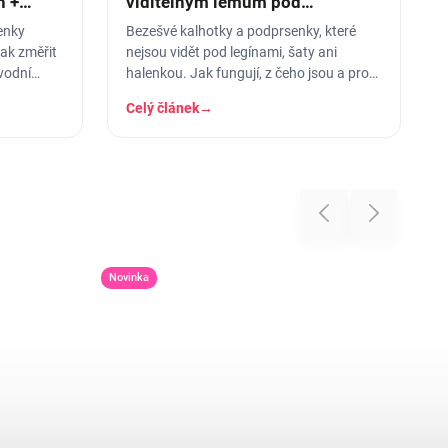
h +
viditelným lemům pod
přiléhavým oblečením
senky
Bezešvé kalhotky a podprsenky, které
ak změřit
nejsou vidět pod legínami, šaty ani
vodní
halenkou. Jak fungují, z čeho jsou a pro
koho jsou ideální.
Celý článek
→
Previous
Next
Novinka