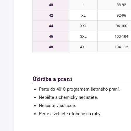
40
L
88-92
42
XL
92-96
44
XXL
96-100
46
3XL
100-104
48
4XL
104-112
Údržba a praní
Perte do 40°C programem šetrného praní.
Nebělte a chemicky nečistěte.
Nesušte v sušičce.
Perte a žehlete otočené na ruby.