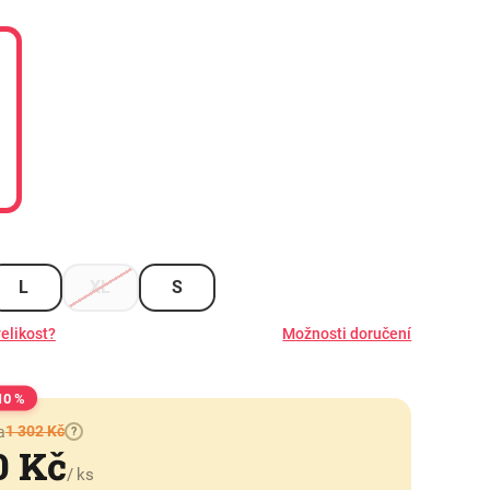
L
XL
S
elikost?
Možnosti doručení
10 %
1 302 Kč
a
?
0 Kč
/ ks