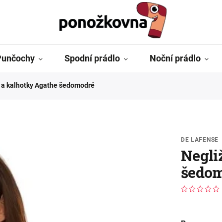
Punčochy
Spodní prádlo
Noční prádlo
 a kalhotky Agathe šedomodré
DE LAFENSE
Negli
šedo