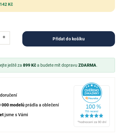
 142 Kč
Přidat do košíku
jte ještě za
899 Kč
a budete mít dopravu
ZDARMA
.
doručení
0 000 modelů
prádla a oblečení
et
jsme s Vámi