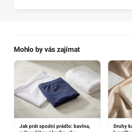
Mohlo by vás zajímat
Jak prát spodní prádlo: bavlna,
Druhy ka