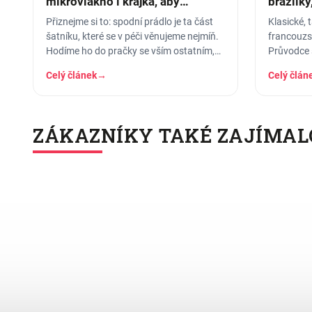
mikrovlákno i krajka, aby
brazilky
vydrželo
pasem
Přiznejme si to: spodní prádlo je ta část
Klasické, 
šatníku, které se v péči věnujeme nejmíň.
francouzs
Hodíme ho do pračky se vším ostatním,
Průvodce 
dáme šedesátku, ať je to
který se h
Celý článek
→
Celý člán
jaké…
ZÁKAZNÍKY TAKÉ ZAJÍMAL