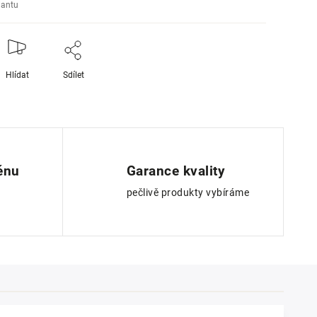
iantu
Hlídat
Sdílet
ěnu
Garance kvality
pečlivě produkty vybíráme