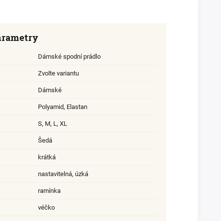
arametry
Dámské spodní prádlo
Zvolte variantu
Dámské
Polyamid
,
Elastan
S
,
M
,
L
,
XL
Šedá
krátká
nastavitelná, úzká
ramínka
véčko