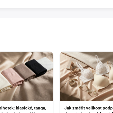
lhotek: klasické, tanga,
Jak změřit velikost pod