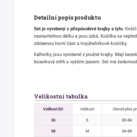
Detailní popis produktu
Set je vyrobený z přizpůsobivé krajky a tylu.
Košíč
nastavitelnou délku a jsou úzká. Košilka se vepře
zdobenou horní část a trojúhelníkové košíčky.
Kalhotky jsou vyrobené z pružné krajky. Mají bezeš
boxerkový střih s vyšším pasem. Set má šedomodrou
Velikostní tabulka
Velikost EU
Velikost
Obvod přes p
36
S
80-84
38
M
84-88