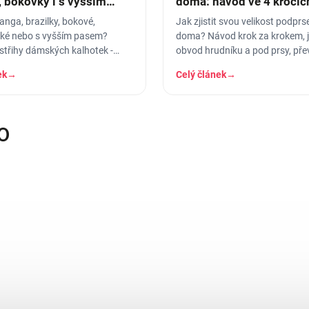
, bokovky i s vyšším
doma: návod ve 4 krocíc
tabulka
tanga, brazilky, bokové,
Jak zjistit svou velikost podpr
ké nebo s vyšším pasem?
doma? Návod krok za krokem, j
střihy dámských kalhotek -
obvod hrudníku a pod prsy, pře
odí pod jaké oblečení a pro
tabulka košíčků a tipy, jak…
ek
→
Celý článek
→
O