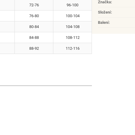
Značka
:
72-76
96-100
Složení
:
76-80
100-104
Balení
:
80-84
104-108
84-88
108-112
88-92
112-116