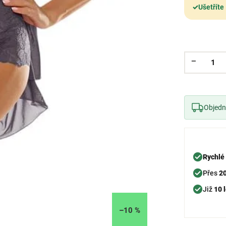
✓
Ušetříte
Objedne
Rychlé
Přes
2
Již
10 l
–10 %