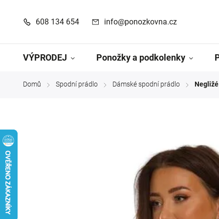
608 134 654
info@ponozkovna.cz
VÝPRODEJ
Ponožky a podkolenky
Domů
Spodní prádlo
Dámské spodní prádlo
Negližé
/
/
/