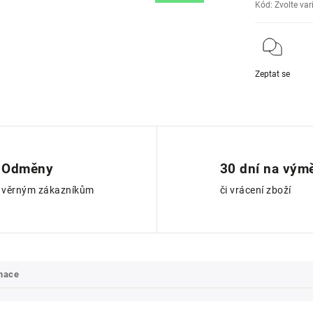
Kód:
Zvolte var
Zeptat se
Odměny
30 dní na vým
věrným zákazníkům
či vrácení zboží
rmace