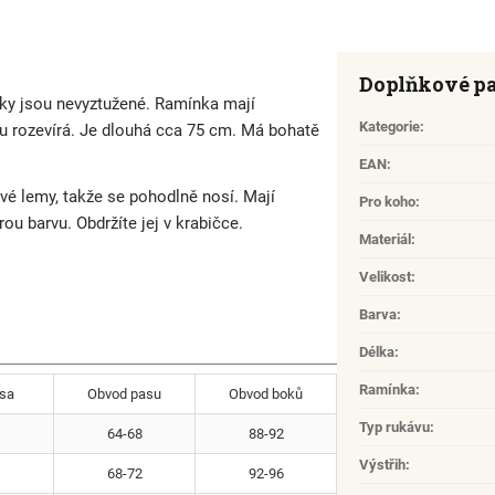
Doplňkové p
ky jsou nevyztužené. Ramínka mají
Kategorie
:
du rozevírá. Je dlouhá cca 75 cm. Má bohatě
EAN
:
vé lemy, takže se pohodlně nosí. Mají
Pro koho
:
 barvu. Obdržíte jej v krabičce.
Materiál
:
Velikost
:
Barva
:
Délka
:
Ramínka
:
rsa
Obvod pasu
Obvod boků
Typ rukávu
:
64-68
88-92
Výstřih
:
68-72
92-96