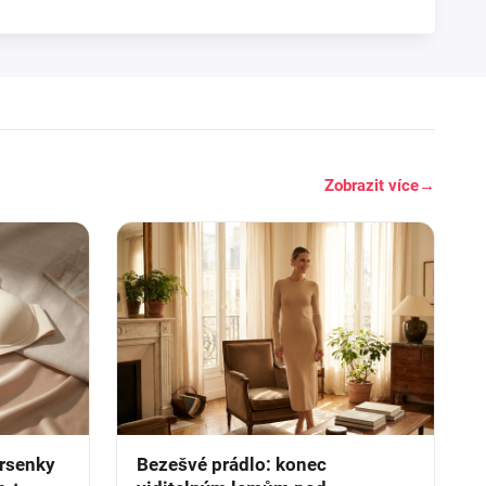
Zobrazit více
→
prsenky
Bezešvé prádlo: konec