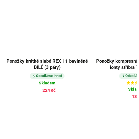
Ponožky krátké slabé REX 11 bavlněné
Ponožky kompresní 
BÍLÉ (3 páry)
ionty stříbra
Odesíláme ihned
Odesílá
Skladem
Skla
224 Kč
139