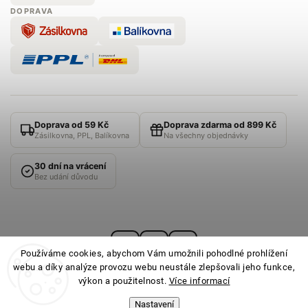
DOPRAVA
Doprava od 59 Kč
Doprava zdarma od 899 Kč
Zásilkovna, PPL, Balíkovna
Na všechny objednávky
30 dní na vrácení
Bez udání důvodu
Používáme cookies, abychom Vám umožnili pohodlné prohlížení
webu a díky analýze provozu webu neustále zlepšovali jeho funkce,
výkon a použitelnost.
Více informací
Nastavení
© 2026
PONOŽKOVNA
· Všechna práva vyhrazena ·