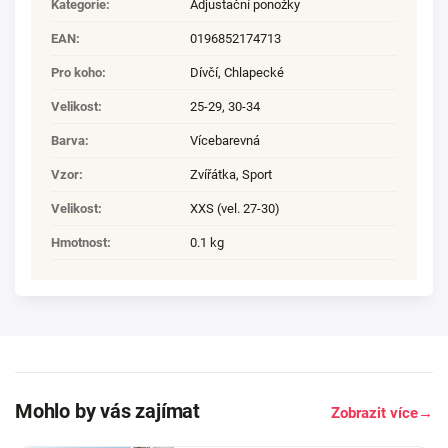
Kategorie
:
Adjustační ponožky
EAN
:
0196852174713
Pro koho
:
Dívčí
,
Chlapecké
Velikost
:
25-29
,
30-34
Barva
:
Vícebarevná
Vzor
:
Zvířátka, Sport
Velikost
:
XXS (vel. 27-30)
Hmotnost
:
0.1 kg
Mohlo by vás zajímat
Zobrazit více
→