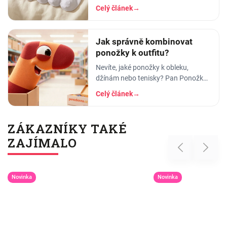
ponožkami. A pak ten okamžik
Celý článek
→
pravdy: vytáhnete kotníkové, obujete
se - a lem vám
Jak správně kombinovat
ponožky k outfitu?
Nevíte, jaké ponožky k obleku,
džínám nebo tenisky? Pan Ponožka
radí, jak vybrat správnou barvu, vzor
Celý článek
→
i délku. Praktický průvodce pro muže
i ženy.
ZÁKAZNÍKY TAKÉ
ZAJÍMALO
Previous
Next
Novinka
Novinka