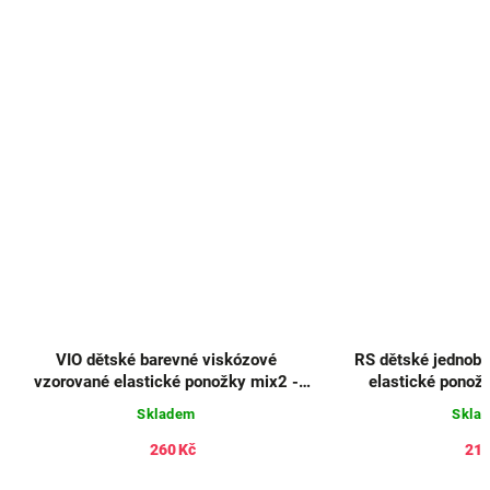
VIO dětské barevné viskózové
RS dětské jednoba
vzorované elastické ponožky mix2 -
elastické ponož
Modrá
Skladem
Skla
260 Kč
214