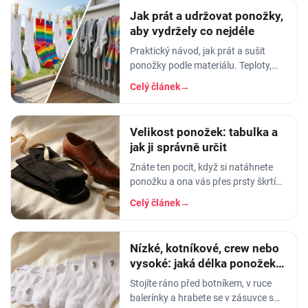
Jak prát a udržovat ponožky,
aby vydržely co nejdéle
Praktický návod, jak prát a sušit
ponožky podle materiálu. Teploty,
aviváž, sušička, žehlení. Vyhnete se
Celý článek
→
tak sražení, trhání a ztrátě tvaru.
Velikost ponožek: tabulka a
jak ji správně určit
Znáte ten pocit, když si natáhnete
ponožku a ona vás přes prsty škrtí
jako gumička od svačiny? Nebo
Celý článek
→
naopak - pata vám vyleze do půlky
lýtka a…
Nízké, kotníkové, crew nebo
vysoké: jaká délka ponožek k
čemu
Stojíte ráno před botníkem, v ruce
balerínky a hrabete se v zásuvce s