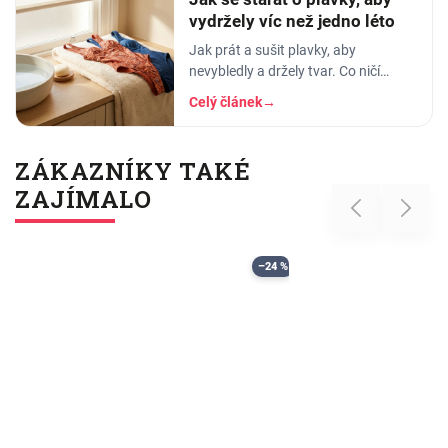
vydržely víc než jedno léto
Jak prát a sušit plavky, aby
nevybledly a držely tvar. Co ničí
elastan, proč plavky proplachovat a
Celý článek
→
tři nejčastější chyby v péči o plavky.
ZÁKAZNÍKY TAKÉ
ZAJÍMALO
Previous
Next
–24 %