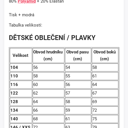
80%
Polyamid
+ 20% Elastan
Tisk + modrá
Tabulka velikostí:
DĚTSKÉ OBLEČENÍ / PLAVKY
Obvod hrudníku
Obvod pasu
Obvod boků
Velikost
(cm)
(cm)
(cm)
104
56
54
58
110
58
55
61
116
60
56
64
122
62
57
67
128
64
58
69
134
66
59
72
140
68
61
75
146 / XXS
72
63
79