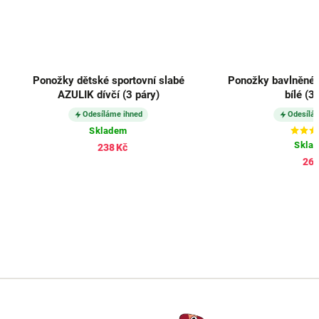
Ponožky dětské sportovní slabé
Ponožky bavlněné 
AZULIK dívčí (3 páry)
bílé (3
Odesíláme ihned
Odesílá
Skladem
Skla
238 Kč
267