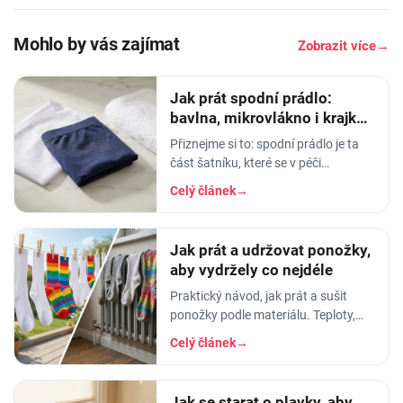
Mohlo by vás zajímat
Zobrazit více
→
Jak prát spodní prádlo:
bavlna, mikrovlákno i krajka,
aby vydrželo
Přiznejme si to: spodní prádlo je ta
část šatníku, které se v péči
věnujeme nejmíň. Hodíme ho do
Celý článek
→
pračky se vším ostatním, dáme
šedesátku, ať je to
Jak prát a udržovat ponožky,
aby vydržely co nejdéle
Praktický návod, jak prát a sušit
ponožky podle materiálu. Teploty,
aviváž, sušička, žehlení. Vyhnete se
Celý článek
→
tak sražení, trhání a ztrátě tvaru.
Jak se starat o plavky, aby