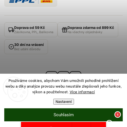
Doprava od 59 Kč
Doprava zdarma od 899 Kč
Zásilkovna, PPL, Balíkovna
Na všechny objednávky
30 dní na vrácení
Bez udání důvodu
Používáme cookies, abychom Vám umožnili pohodlné prohlížení
webu a díky analýze provozu webu neustále zlepšovali jeho funkce,
výkon a použitelnost.
Více informací
Nastavení
© 2026
PONOŽKOVNA
· Všechna práva vyhrazena ·
Nastavení cookies
Souhlasím