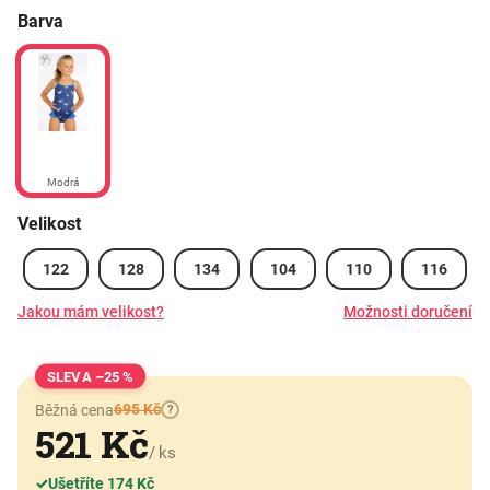
Barva
Modrá
Velikost
122
128
134
104
110
116
Jakou mám velikost?
Možnosti doručení
–25 %
695 Kč
Běžná cena
?
521 Kč
/ ks
✓
Ušetříte 174 Kč