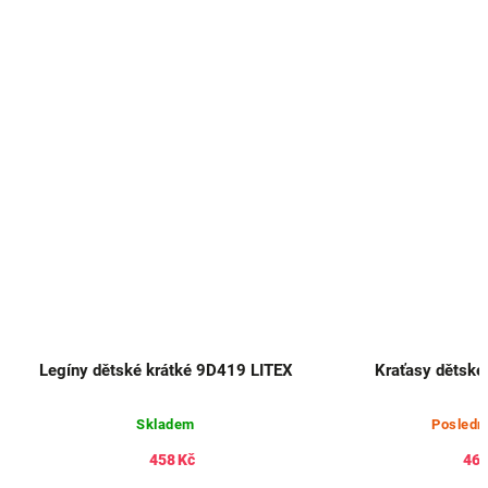
Legíny dětské krátké 9D419 LITEX
Kraťasy dětské
Skladem
Posledn
458 Kč
463