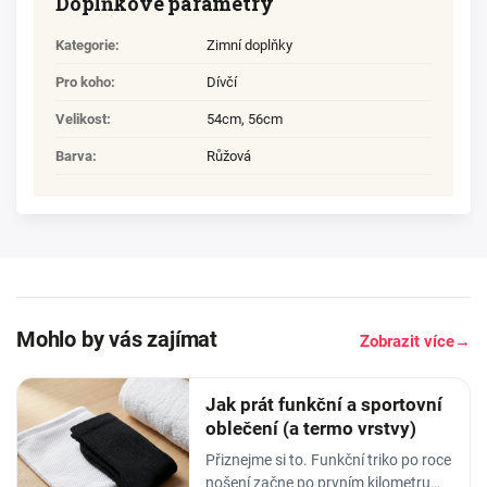
Doplňkové parametry
Kategorie
:
Zimní doplňky
Pro koho
:
Dívčí
Velikost
:
54cm
,
56cm
Barva
:
Růžová
Mohlo by vás zajímat
Zobrazit více
→
Jak prát funkční a sportovní
oblečení (a termo vrstvy)
Přiznejme si to. Funkční triko po roce
nošení začne po prvním kilometru