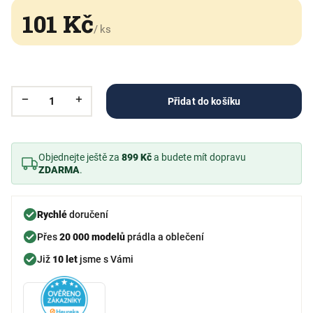
101 Kč
/ ks
Přidat do košíku
Objednejte ještě za
899 Kč
a budete mít dopravu
ZDARMA
.
Rychlé
doručení
Přes
20 000 modelů
prádla a oblečení
Již
10 let
jsme s Vámi