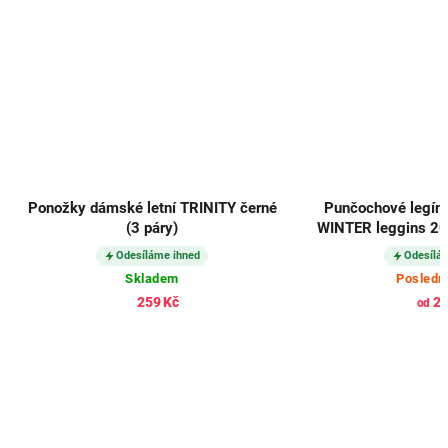
Ponožky dámské letní TRINITY černé
Punčochové legín
(3 páry)
WINTER leggins 200
NE
Odesíláme ihned
Odesílá
Skladem
Posledn
259 Kč
27
od