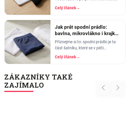
smrdět tak, že ho radši věšíte na
Celý článek
→
balkon než do skříně. Termoprádlo…
Jak prát spodní prádlo:
bavlna, mikrovlákno i krajka,
aby vydrželo
Přiznejme si to: spodní prádlo je ta
část šatníku, které se v péči
věnujeme nejmíň. Hodíme ho do
Celý článek
→
pračky se vším ostatním, dáme
šedesátku, ať je to
ZÁKAZNÍKY TAKÉ
ZAJÍMALO
Previous
Next