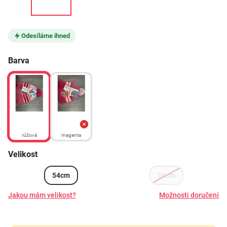
Odesíláme ihned
Barva
růžová
magenta
Velikost
54cm
56cm
Jakou mám velikost?
Možnosti doručení