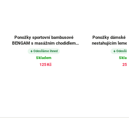
Ponožky sportovní bambusové
Ponožky dámské m
BENGAM s masážním chodidlem
nestahujícím leme
BÉŽOVÉ
Odesíláme ihned
Odesílá
Skladem
Skla
125 Kč
259