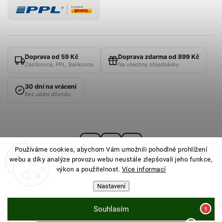
Doprava od 59 Kč
Doprava zdarma od 899 Kč
Zásilkovna, PPL, Balíkovna
Na všechny objednávky
30 dní na vrácení
Bez udání důvodu
Používáme cookies, abychom Vám umožnili pohodlné prohlížení
webu a díky analýze provozu webu neustále zlepšovali jeho funkce,
výkon a použitelnost.
Více informací
Nastavení
© 2026
PONOŽKOVNA
· Všechna práva vyhrazena ·
Nastavení cookies
Souhlasím