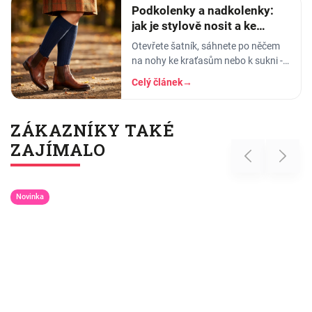
Podkolenky a nadkolenky:
jak je stylově nosit a ke
kterým botám
Otevřete šatník, sáhnete po něčem
na nohy ke kraťasům nebo k sukni -
a najednou si nejste jistí, jestli to, co
Celý článek
→
držíte v ruce, jsou podkolenky, nebo
ZÁKAZNÍKY TAKÉ
ZAJÍMALO
Previous
Next
Novinka