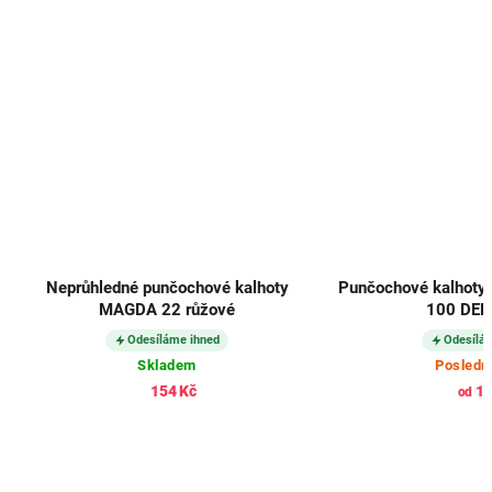
Neprůhledné punčochové kalhoty
Punčochové kalhoty 
MAGDA 22 růžové
100 DEN
Odesíláme ihned
Odesílá
Skladem
Posledn
154 Kč
17
od