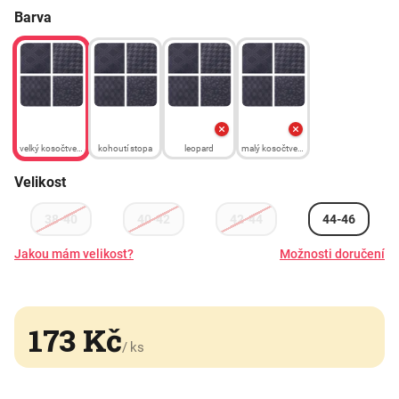
Barva
velký kosočtverec
kohoutí stopa
leopard
malý kosočtverec
Velikost
38-40
40-42
42-44
44-46
Jakou mám velikost?
Možnosti doručení
173 Kč
/ ks