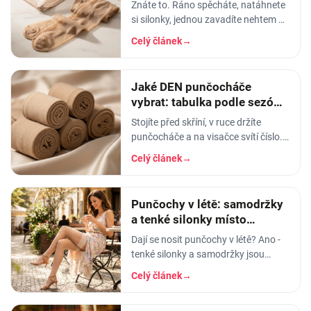
Znáte to. Ráno spěcháte, natáhnete
si silonky, jednou zavadíte nehtem o
lem - a než dojdete ke dveřím, máte
Celý článek
→
na lýtku oko velké jak dálnice. Nebo
horší
Jaké DEN punčocháče
vybrat: tabulka podle sezóny
i příležitosti
Stojíte před skříní, v ruce držíte
punčocháče a na visačce svítí číslo.
20. Nebo 40. Nebo 120. A vy nemáte
Celý článek
→
tušení, co to znamená a jestli to dnes
ráno
Punčochy v létě: samodržky
a tenké silonky místo
punčocháčů
Dají se nosit punčochy v létě? Ano -
tenké silonky a samodržky jsou
vzdušné a chladivé. Vysvětlíme DEN
Celý článek
→
a poradíme, jak vybrat letní
punčochy.