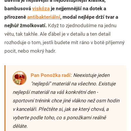
bambusová
viskóza
je nejjemnější na dotek a
přirozeně
antibakteriální
, modal nejlépe drží tvar a
nejhůř žmolkovatí.
Když to zjednodušíme na jednu
větu, tak takhle. Ale ďábel je v detailu a ten detail
rozhoduje o tom, jestli budete mít ráno v botě příjemný
pocit, nebo mokrý hadr.
Pan Ponožka radí:
Neexistuje jeden
"nejlepší" materiál na všechno. Existuje
nejlepší materiál na váš konkrétní den -
sportovní trénink chce jiné vlákno než osm hodin
v kanceláři. Přečtěte si, jak se který chová, a
vyberte podle toho, co s ponožkami reálně
děláte.