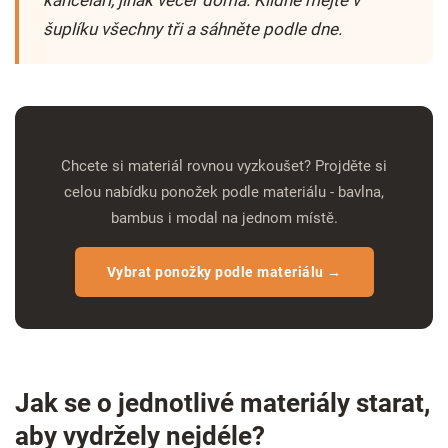
šuplíku všechny tři a sáhněte podle dne.
Chcete si materiál rovnou vyzkoušet? Projděte si
celou nabídku ponožek podle materiálu - bavlna,
bambus i modal na jednom místě.
Vybrat ponožky podle materiálu →
Jak se o jednotlivé materiály starat,
aby vydržely nejdéle?