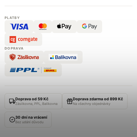
PLATBY
DOPRAVA
Doprava od 59 Kč
Doprava zdarma od 899 Kč
Zásilkovna, PPL, Balíkovna
Na všechny objednávky
30 dní na vrácení
Bez udání důvodu