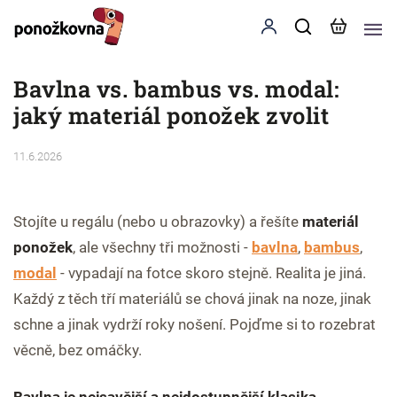
Bavlna vs. bambus vs. modal:
jaký materiál ponožek zvolit
11.6.2026
Stojíte u regálu (nebo u obrazovky) a řešíte
materiál
ponožek
, ale všechny tři možnosti -
bavlna
,
bambus
,
modal
- vypadají na fotce skoro stejně. Realita je jiná.
Každý z těch tří materiálů se chová jinak na noze, jinak
schne a jinak vydrží roky nošení. Pojďme si to rozebrat
věcně, bez omáčky.
Bavlna je nejsavější a nejdostupnější klasika,