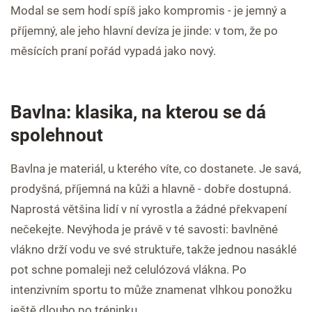
Modal se sem hodí spíš jako kompromis - je jemný a
příjemný, ale jeho hlavní devíza je jinde: v tom, že po
měsících praní pořád vypadá jako nový.
Bavlna: klasika, na kterou se dá
spolehnout
Bavlna je materiál, u kterého víte, co dostanete. Je savá,
prodyšná, příjemná na kůži a hlavně - dobře dostupná.
Naprostá většina lidí v ní vyrostla a žádné překvapení
nečekejte. Nevýhoda je právě v té savosti: bavlněné
vlákno drží vodu ve své struktuře, takže jednou nasáklé
pot schne pomaleji než celulózová vlákna. Po
intenzivním sportu to může znamenat vlhkou ponožku
ještě dlouho po tréninku.