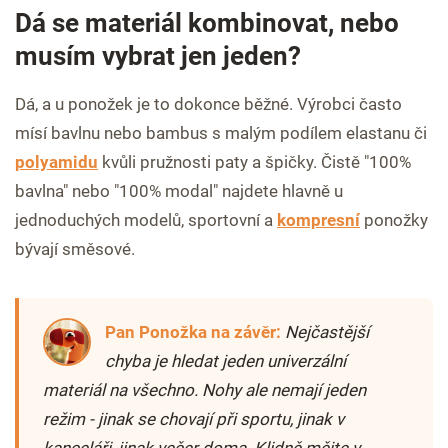
Dá se materiál kombinovat, nebo
musím vybrat jen jeden?
Dá, a u ponožek je to dokonce běžné. Výrobci často
mísí bavlnu nebo bambus s malým podílem elastanu či
polyamidu
kvůli pružnosti paty a špičky. Čistě "100%
bavlna" nebo "100% modal" najdete hlavně u
jednoduchých modelů, sportovní a
kompresní
ponožky
bývají směsové.
Pan Ponožka na závěr:
Nejčastější
chyba je hledat jeden univerzální
materiál na všechno. Nohy ale nemají jeden
režim - jinak se chovají při sportu, jinak v
kanceláři, jinak večer doma. Klidně mějte v