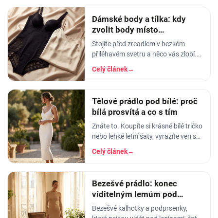
Dámské body a tílka: kdy
zvolit body místo
podprsenky
Stojíte před zrcadlem v hezkém
přiléhavém svetru a něco vás zlobí.
Není to svetr. Je to ten záhyb, který
Celý článek
→
se vám tvoří v pase pokaždé, když…
Tělové prádlo pod bílé: proč
bílá prosvítá a co s tím
Znáte to. Koupíte si krásné bílé tričko
nebo lehké letní šaty, vyrazíte ven s
pocitem, že to máte vychytané - a
Celý článek
→
první kolemjdoucí výloha vám
prozradí
Bezešvé prádlo: konec
viditelným lemům pod
přiléhavým oblečením
Bezešvé kalhotky a podprsenky,