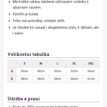
Má krátké rukávy zdobené výšívanými volánky s
ažurovým vzorem.
Výstřih je kulatý.
Triko má pohodlný, volnější střih.
Je vhodné ke casual i elegantnímu stylu, k džínám, ale
i sukni.
Velikostní tabulka
S
M
L
XL
XXL
A
45cm
48cm
50cm
53cm
56cm
B
58cm
58cm
58cm
60cm
61cm
Údržba a praní