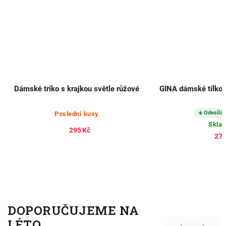
Dámské triko s krajkou světle růžové
GINA dámské tílko
Odesílá
Poslední kusy
Skla
295 Kč
274
DOPORUČUJEME NA
LÉTO