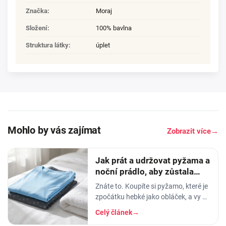
Značka
:
Moraj
Složení
:
100% bavlna
Struktura látky
:
úplet
Mohlo by vás zajímat
Zobrazit více
→
Jak prát a udržovat pyžama a
noční prádlo, aby zůstala
měkká
Znáte to. Koupíte si pyžamo, které je
zpočátku hebké jako obláček, a vy v
něm usínáte s pocitem, že spíte v
Celý článek
→
luxusu. Po pár měsících praní z něj…