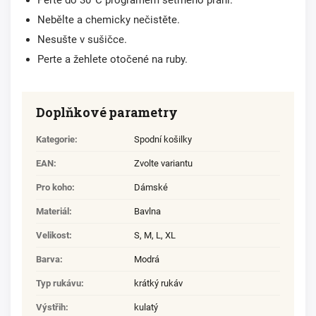
Perte do 30°C programem šetrného praní.
Nebělte a chemicky nečistěte.
Nesušte v sušičce.
Perte a žehlete otočené na ruby.
Doplňkové parametry
Kategorie
:
Spodní košilky
EAN
:
Zvolte variantu
Pro koho
:
Dámské
Materiál
:
Bavlna
Velikost
:
S
,
M
,
L
,
XL
Barva
:
Modrá
Typ rukávu
:
krátký rukáv
Výstřih
:
kulatý