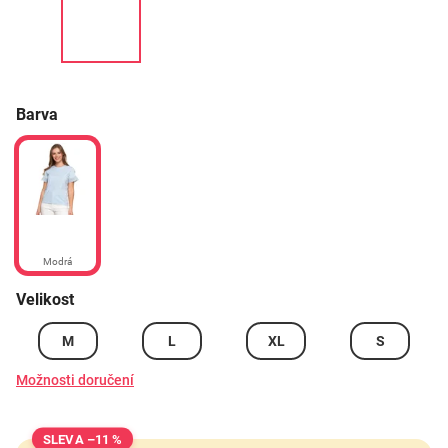
Barva
Modrá
Velikost
M
L
XL
S
Možnosti doručení
–11 %