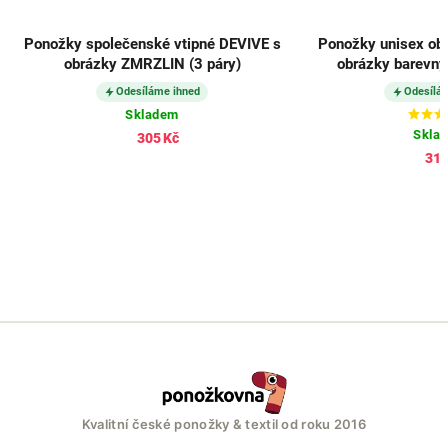
Ponožky společenské vtipné DEVIVE s
Ponožky unisex ob
obrázky ZMRZLIN (3 páry)
obrázky barevnýc
Odesíláme ihned
Odesílá
Skladem
Skla
305 Kč
312
Kvalitní české ponožky & textil od roku 2016