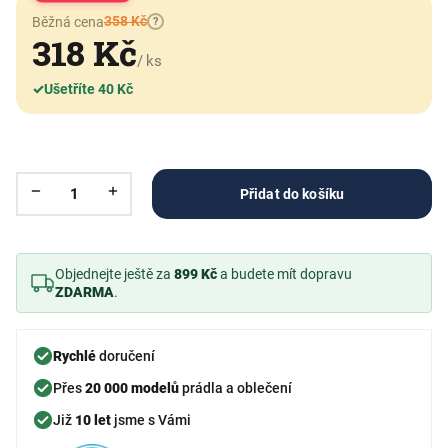
358 Kč
Běžná cena
?
318 Kč
/ ks
✓
Ušetříte 40 Kč
Přidat do košíku
Objednejte ještě za
899 Kč
a budete mít dopravu
ZDARMA
.
Rychlé
doručení
Přes
20 000 modelů
prádla a oblečení
Již
10 let
jsme s Vámi