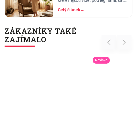
které nejsou vidět pod legínami, šaty
ani halenkou. Jak fungují, z čeho
Celý článek
→
jsou a pro koho jsou ideální.
ZÁKAZNÍKY TAKÉ
ZAJÍMALO
Previous
Next
Novinka