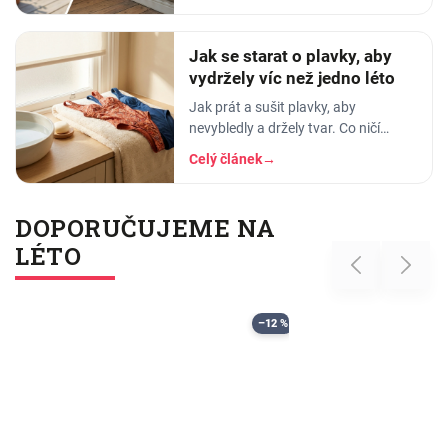
tak sražení, trhání a ztrátě tvaru.
Jak se starat o plavky, aby
vydržely víc než jedno léto
Jak prát a sušit plavky, aby
nevybledly a držely tvar. Co ničí
elastan, proč plavky proplachovat a
Celý článek
→
tři nejčastější chyby v péči o plavky.
DOPORUČUJEME NA
LÉTO
Previous
Next
–12 %