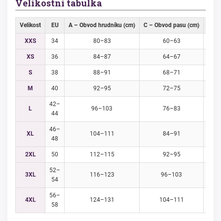
Velikostní tabulka
Velikost
EU
A – Obvod hrudníku (cm)
C – Obvod pasu (cm)
D – 
XXS
34
80–83
60–63
XS
36
84–87
64–67
S
38
88–91
68–71
M
40
92–95
72–75
42–
L
96–103
76–83
44
46–
XL
104–111
84–91
48
2XL
50
112–115
92–95
52–
3XL
116–123
96–103
54
56–
4XL
124–131
104–111
58