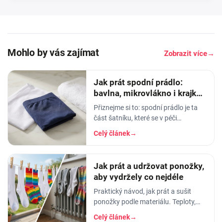
Mohlo by vás zajímat
Zobrazit více
→
Jak prát spodní prádlo:
bavlna, mikrovlákno i krajka,
aby vydrželo
Přiznejme si to: spodní prádlo je ta
část šatníku, které se v péči
věnujeme nejmíň. Hodíme ho do
Celý článek
→
pračky se vším ostatním, dáme
šedesátku, ať je to
Jak prát a udržovat ponožky,
aby vydržely co nejdéle
Praktický návod, jak prát a sušit
ponožky podle materiálu. Teploty,
aviváž, sušička, žehlení. Vyhnete se
Celý článek
→