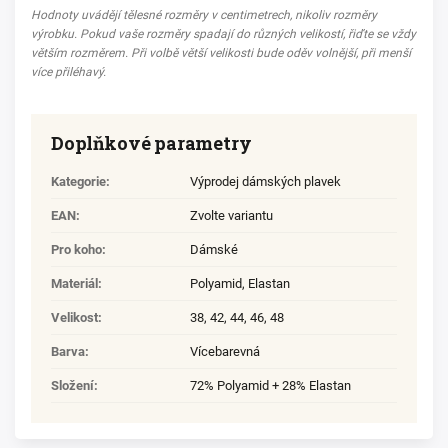
Hodnoty uvádějí tělesné rozměry v centimetrech, nikoliv rozměry
výrobku. Pokud vaše rozměry spadají do různých velikostí, řiďte se vždy
větším rozměrem. Při volbě větší velikosti bude oděv volnější, při menší
více přiléhavý.
Doplňkové parametry
Kategorie
:
Výprodej dámských plavek
EAN
:
Zvolte variantu
Pro koho
:
Dámské
Materiál
:
Polyamid
,
Elastan
Velikost
:
38
,
42
,
44
,
46
,
48
Barva
:
Vícebarevná
Složení
:
72% Polyamid + 28% Elastan