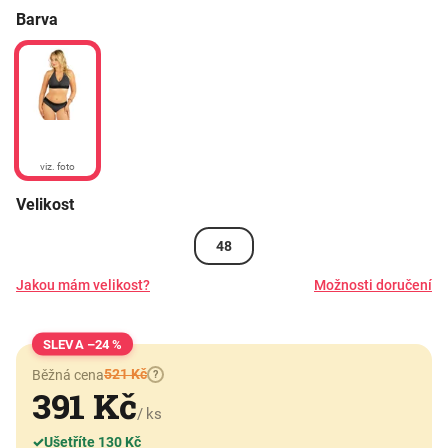
Barva
viz. foto
Velikost
48
Jakou mám velikost?
Možnosti doručení
–24 %
521 Kč
Běžná cena
?
391 Kč
/ ks
✓
Ušetříte 130 Kč