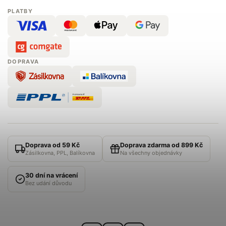
PLATBY
DOPRAVA
Doprava od 59 Kč
Doprava zdarma od 899 Kč
Zásilkovna, PPL, Balíkovna
Na všechny objednávky
30 dní na vrácení
Bez udání důvodu