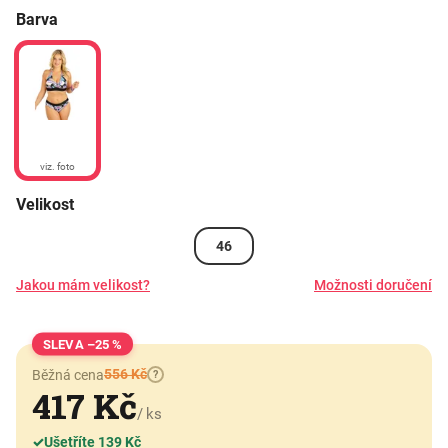
Barva
viz. foto
Velikost
46
Jakou mám velikost?
Možnosti doručení
–25 %
556 Kč
Běžná cena
?
417 Kč
/ ks
✓
Ušetříte 139 Kč