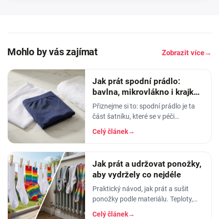
Mohlo by vás zajímat
Zobrazit více
→
Jak prát spodní prádlo:
bavlna, mikrovlákno i krajka,
aby vydrželo
Přiznejme si to: spodní prádlo je ta
část šatníku, které se v péči
věnujeme nejmíň. Hodíme ho do
Celý článek
→
pračky se vším ostatním, dáme
šedesátku, ať je to
Jak prát a udržovat ponožky,
aby vydržely co nejdéle
Praktický návod, jak prát a sušit
ponožky podle materiálu. Teploty,
aviváž, sušička, žehlení. Vyhnete se
Celý článek
→