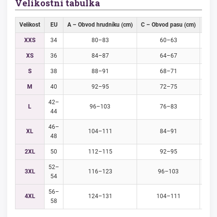
Velikostní tabulka
Velikost
EU
A – Obvod hrudníku (cm)
C – Obvod pasu (cm)
D – 
XXS
34
80–83
60–63
XS
36
84–87
64–67
S
38
88–91
68–71
M
40
92–95
72–75
42–
L
96–103
76–83
44
46–
XL
104–111
84–91
48
2XL
50
112–115
92–95
52–
3XL
116–123
96–103
54
56–
4XL
124–131
104–111
58