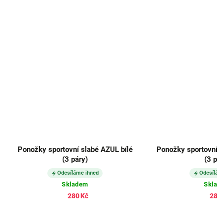
Ponožky sportovní slabé AZUL bílé
Ponožky sportovní 
(3 páry)
(3 pá
Odesíláme ihned
Odesílá
Skladem
Skla
280 Kč
280