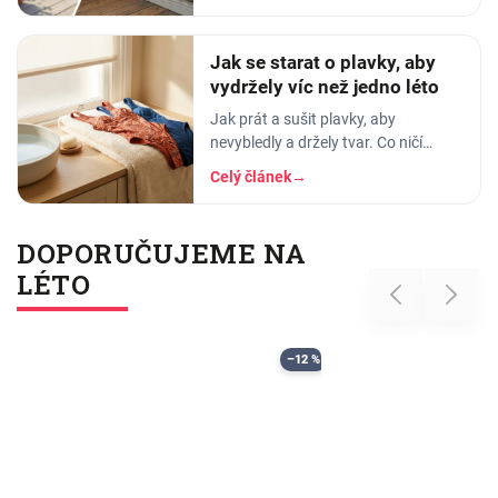
tak sražení, trhání a ztrátě tvaru.
Jak se starat o plavky, aby
vydržely víc než jedno léto
Jak prát a sušit plavky, aby
nevybledly a držely tvar. Co ničí
elastan, proč plavky proplachovat a
Celý článek
→
tři nejčastější chyby v péči o plavky.
DOPORUČUJEME NA
LÉTO
Previous
Next
–12 %