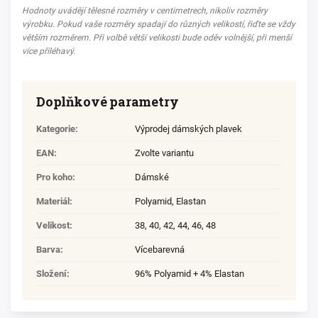
Hodnoty uvádějí tělesné rozměry v centimetrech, nikoliv rozměry
výrobku. Pokud vaše rozměry spadají do různých velikostí, řiďte se vždy
větším rozměrem. Při volbě větší velikosti bude oděv volnější, při menší
více přiléhavý.
Doplňkové parametry
Kategorie
:
Výprodej dámských plavek
EAN
:
Zvolte variantu
Pro koho
:
Dámské
Materiál
:
Polyamid
,
Elastan
Velikost
:
38
,
40
,
42
,
44
,
46
,
48
Barva
:
Vícebarevná
Složení
:
96% Polyamid + 4% Elastan