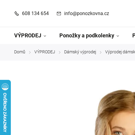
608 134 654
info@ponozkovna.cz
VÝPRODEJ
Ponožky a podkolenky
Domů
VÝPRODEJ
Dámský výprodej
Výprodej dámsk
/
/
/