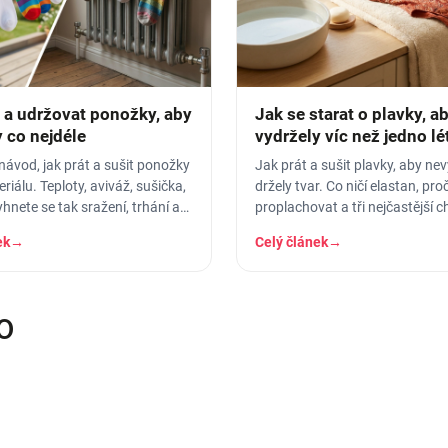
t a udržovat ponožky, aby
Jak se starat o plavky, a
 co nejdéle
vydržely víc než jedno lé
návod, jak prát a sušit ponožky
Jak prát a sušit plavky, aby nev
riálu. Teploty, aviváž, sušička,
držely tvar. Co ničí elastan, pro
yhnete se tak sražení, trhání a
proplachovat a tři nejčastější c
ru.
o plavky.
ek
→
Celý článek
→
O