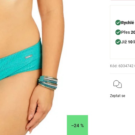
Rychlé
Přes
2
Již
10 l
Kód:
6D34742 
Zeptat se
–24 %