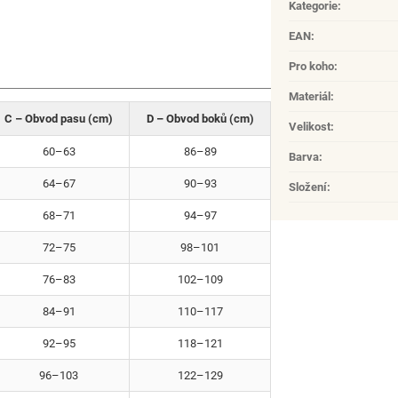
Kategorie
:
EAN
:
Pro koho
:
Materiál
:
C – Obvod pasu (cm)
D – Obvod boků (cm)
Velikost
:
60–63
86–89
Barva
:
64–67
90–93
Složení
:
68–71
94–97
72–75
98–101
76–83
102–109
84–91
110–117
92–95
118–121
96–103
122–129