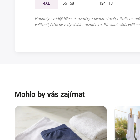
4XL
56–58
124–131
Hodnoty uvádějí tělesné rozměry v centimetrech, nikoliv rozm
velikostí, řiďte se vždy větším rozměrem. Při volbě větší velikos
Mohlo by vás zajímat