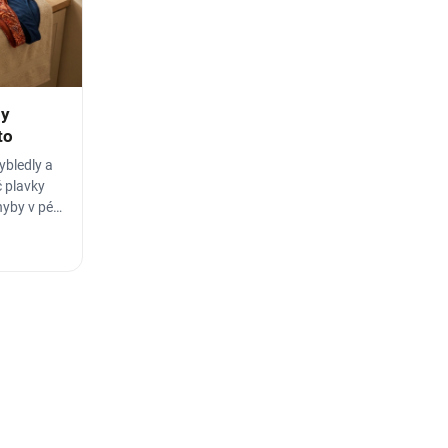
by
to
ybledly a
č plavky
hyby v péči