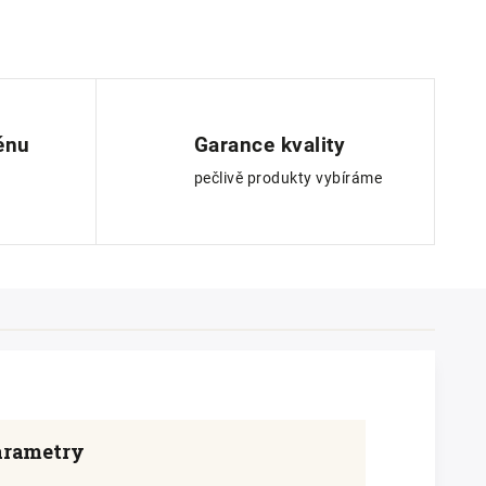
ěnu
Garance kvality
pečlivě produkty vybíráme
arametry