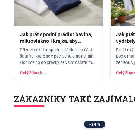
Jak prát spodní prádlo: bavlna,
Jak prá
mikrovlákno i krajka, aby
vydržely
vydrželo
Přiznejme si to: spodní prádlo je ta část
Praktický 
šatníku, které se v péči věnujeme nejmíň.
podle mate
Hodíme ho do pračky se vším ostatním,
žehlení. V
dáme šedesátku, ať je to
ztrátě tva
Celý článek
→
Celý člán
ZÁKAZNÍKY TAKÉ ZAJÍMAL
–24 %