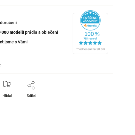
doručení
0 000 modelů
prádla a oblečení
et
jsme s Vámi
0
Hlídat
Sdílet