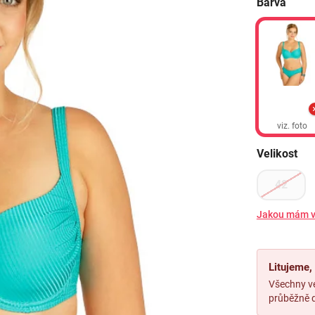
Barva
viz. foto
Velikost
42
Jakou mám v
Litujeme
Všechny ve
průběžně d