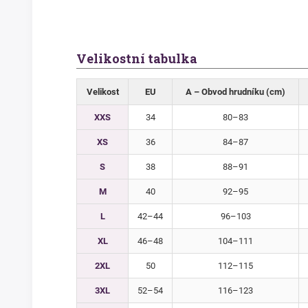
Velikostní tabulka
Velikost
EU
A – Obvod hrudníku (cm)
XXS
34
80–83
XS
36
84–87
S
38
88–91
M
40
92–95
L
42–44
96–103
XL
46–48
104–111
2XL
50
112–115
3XL
52–54
116–123