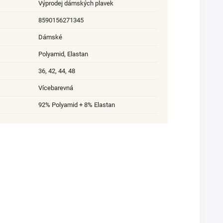
Výprodej dámských plavek
8590156271345
Dámské
Polyamid
,
Elastan
36
,
42
,
44
,
48
Vícebarevná
92% Polyamid + 8% Elastan