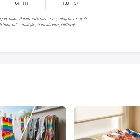
104–111
130–137
ěry výrobku. Pokud vaše rozměry spadají do různých
ti bude oděv volnější, při menší více přiléhavý.