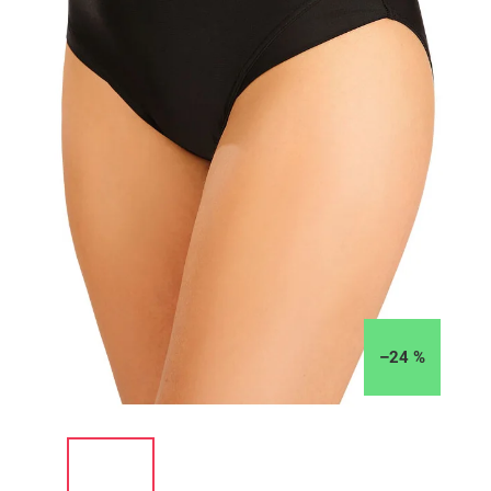
–24 %