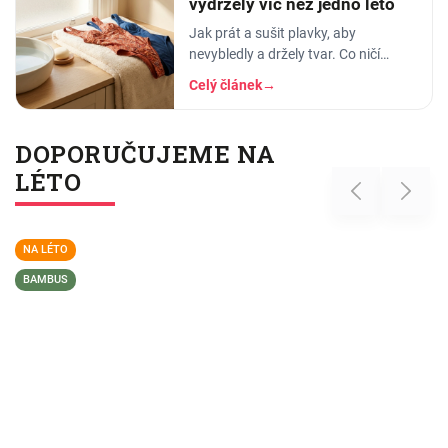
vydržely víc než jedno léto
Jak prát a sušit plavky, aby
nevybledly a držely tvar. Co ničí
elastan, proč plavky proplachovat a
Celý článek
→
tři nejčastější chyby v péči o plavky.
DOPORUČUJEME NA
LÉTO
Previous
Next
NA LÉTO
BAMBUS