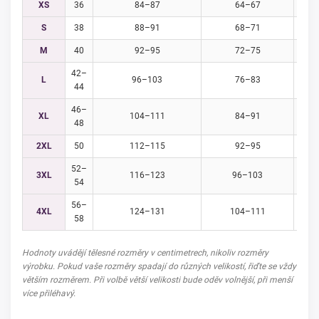
XS
36
84–87
64–67
S
38
88–91
68–71
M
40
92–95
72–75
42–
L
96–103
76–83
44
46–
XL
104–111
84–91
48
2XL
50
112–115
92–95
52–
3XL
116–123
96–103
54
56–
4XL
124–131
104–111
58
Hodnoty uvádějí tělesné rozměry v centimetrech, nikoliv rozměry
výrobku. Pokud vaše rozměry spadají do různých velikostí, řiďte se vždy
větším rozměrem. Při volbě větší velikosti bude oděv volnější, při menší
více přiléhavý.