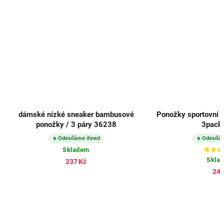
dámské nízké sneaker bambusové
Ponožky sportovní 
ponožky / 3 páry 36238
3pack 
Odesíláme ihned
Odesílá
Skladem
Skla
237 Kč
245