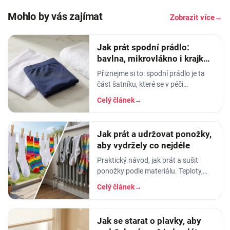
Mohlo by vás zajímat
Zobrazit více
→
Jak prát spodní prádlo:
bavlna, mikrovlákno i krajka,
aby vydrželo
Přiznejme si to: spodní prádlo je ta
část šatníku, které se v péči
věnujeme nejmíň. Hodíme ho do
Celý článek
→
pračky se vším ostatním, dáme
šedesátku, ať je to
Jak prát a udržovat ponožky,
aby vydržely co nejdéle
Praktický návod, jak prát a sušit
ponožky podle materiálu. Teploty,
aviváž, sušička, žehlení. Vyhnete se
Celý článek
→
tak sražení, trhání a ztrátě tvaru.
Jak se starat o plavky, aby