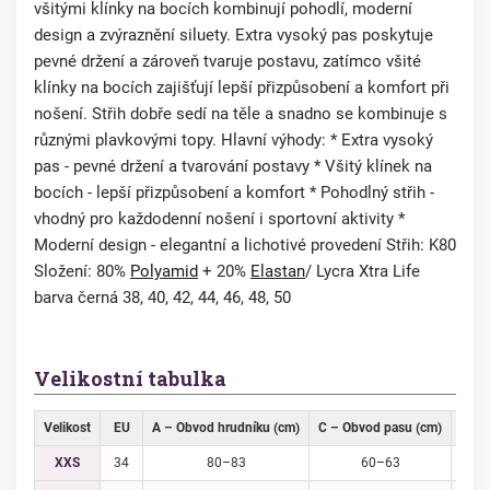
všitými klínky na bocích kombinují pohodlí, moderní
design a zvýraznění siluety. Extra vysoký pas poskytuje
pevné držení a zároveň tvaruje postavu, zatímco všité
klínky na bocích zajišťují lepší přizpůsobení a komfort při
nošení. Střih dobře sedí na těle a snadno se kombinuje s
různými plavkovými topy. Hlavní výhody: * Extra vysoký
pas - pevné držení a tvarování postavy * Všitý klínek na
bocích - lepší přizpůsobení a komfort * Pohodlný střih -
vhodný pro každodenní nošení i sportovní aktivity *
Moderní design - elegantní a lichotivé provedení Střih: K80
Složení: 80%
Polyamid
+ 20%
Elastan
/ Lycra Xtra Life
barva černá 38, 40, 42, 44, 46, 48, 50
Velikostní tabulka
Velikost
EU
A – Obvod hrudníku (cm)
C – Obvod pasu (cm)
D – 
XXS
34
80–83
60–63