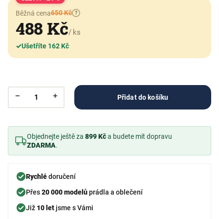
650 Kč
Běžná cena
?
488 Kč
/ ks
✓
Ušetříte 162 Kč
Přidat do košíku
Objednejte ještě za
899 Kč
a budete mít dopravu
ZDARMA
.
Rychlé
doručení
Přes
20 000 modelů
prádla a oblečení
Již
10 let
jsme s Vámi