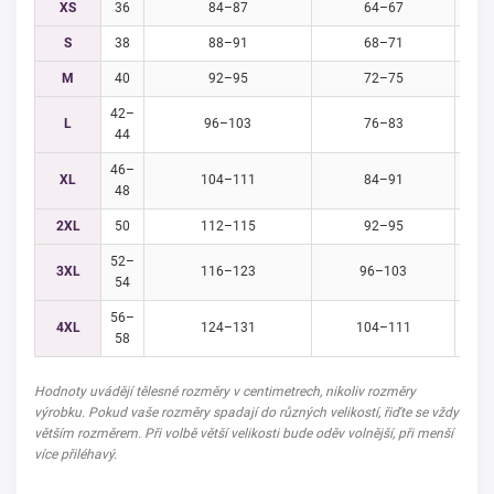
XS
36
84–87
64–67
S
38
88–91
68–71
M
40
92–95
72–75
42–
L
96–103
76–83
44
46–
XL
104–111
84–91
48
2XL
50
112–115
92–95
52–
3XL
116–123
96–103
54
56–
4XL
124–131
104–111
58
Hodnoty uvádějí tělesné rozměry v centimetrech, nikoliv rozměry
výrobku. Pokud vaše rozměry spadají do různých velikostí, řiďte se vždy
větším rozměrem. Při volbě větší velikosti bude oděv volnější, při menší
více přiléhavý.