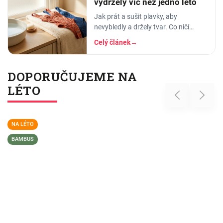
vydržely víc než jedno léto
Jak prát a sušit plavky, aby
nevybledly a držely tvar. Co ničí
elastan, proč plavky proplachovat a
Celý článek
→
tři nejčastější chyby v péči o plavky.
DOPORUČUJEME NA
LÉTO
Previous
Next
NA LÉTO
BAMBUS