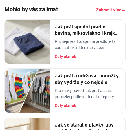
Mohlo by vás zajímat
Zobrazit více
→
Jak prát spodní prádlo:
bavlna, mikrovlákno i krajka,
aby vydrželo
Přiznejme si to: spodní prádlo je ta
část šatníku, které se v péči
věnujeme nejmíň. Hodíme ho do
Celý článek
→
pračky se vším ostatním, dáme
šedesátku, ať je to
Jak prát a udržovat ponožky,
aby vydržely co nejdéle
Praktický návod, jak prát a sušit
ponožky podle materiálu. Teploty,
aviváž, sušička, žehlení. Vyhnete se
Celý článek
→
tak sražení, trhání a ztrátě tvaru.
Jak se starat o plavky, aby