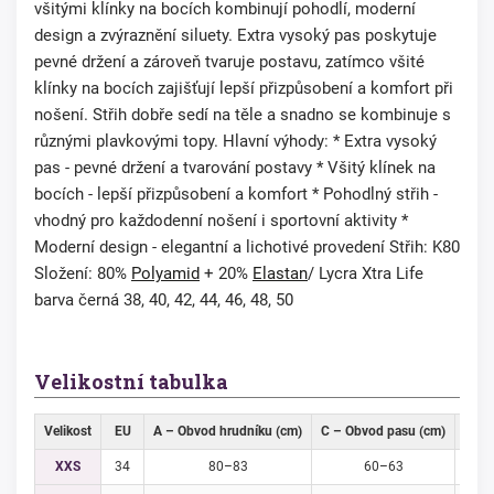
všitými klínky na bocích kombinují pohodlí, moderní
design a zvýraznění siluety. Extra vysoký pas poskytuje
pevné držení a zároveň tvaruje postavu, zatímco všité
klínky na bocích zajišťují lepší přizpůsobení a komfort při
nošení. Střih dobře sedí na těle a snadno se kombinuje s
různými plavkovými topy. Hlavní výhody: * Extra vysoký
pas - pevné držení a tvarování postavy * Všitý klínek na
bocích - lepší přizpůsobení a komfort * Pohodlný střih -
vhodný pro každodenní nošení i sportovní aktivity *
Moderní design - elegantní a lichotivé provedení Střih: K80
Složení: 80%
Polyamid
+ 20%
Elastan
/ Lycra Xtra Life
barva černá 38, 40, 42, 44, 46, 48, 50
Velikostní tabulka
Velikost
EU
A – Obvod hrudníku (cm)
C – Obvod pasu (cm)
D – 
XXS
34
80–83
60–63