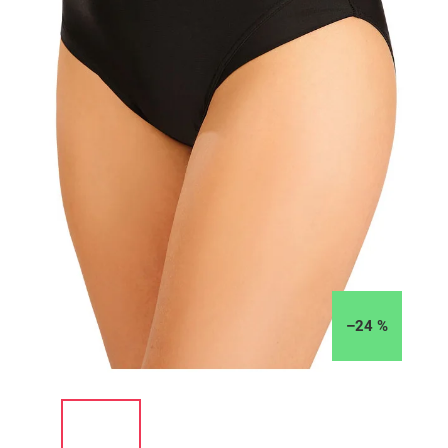
–24 %