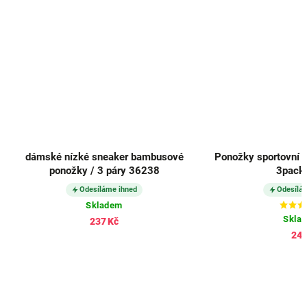
dámské nízké sneaker bambusové
Ponožky sportovní 
ponožky / 3 páry 36238
3pack 
Odesíláme ihned
Odesílá
Skladem
Skla
237 Kč
245