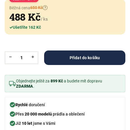
650 Kč
Běžná cena
?
488 Kč
/ ks
✓
Ušetříte 162 Kč
Přidat do košíku
Objednejte ještě za
899 Kč
a budete mít dopravu
ZDARMA
.
Rychlé
doručení
Přes
20 000 modelů
prádla a oblečení
Již
10 let
jsme s Vámi