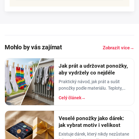
Mohlo by vás zajímat
Zobrazit více
→
Jak prát a udržovat ponožky,
aby vydržely co nejdéle
Praktický návod, jak prát a sušit
ponožky podle materiálu. Teploty,
aviváž, sušička, žehlení. Vyhnete se
Celý článek
→
tak sražení, trhání a ztrátě tvaru.
Veselé ponožky jako dárek:
jak vybrat motiv i velikost
Existuje dárek, který nikdy nezůstane