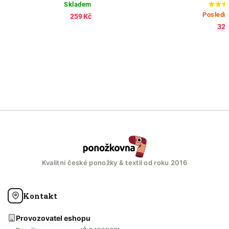
Skladem
Posledn
259 Kč
326
Kvalitní české ponožky & textil od roku 2016
Kontakt
Provozovatel eshopu