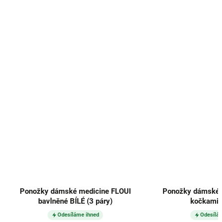
Ponožky dámské medicine FLOUI
Ponožky dámské c
bavlněné BÍLÉ (3 páry)
kočkami (
Odesíláme ihned
Odesílá