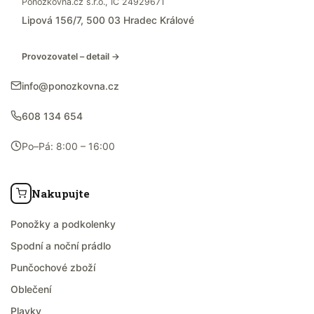
Ponožkovna.cz s.r.o., IČ 24929671
Lipová 156/7, 500 03 Hradec Králové
Provozovatel – detail →
info@ponozkovna.cz
608 134 654
Po–Pá: 8:00 – 16:00
Nakupujte
Ponožky a podkolenky
Spodní a noční prádlo
Punčochové zboží
Oblečení
Plavky