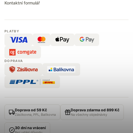
Kontaktní formulář
PLATBY
DOPRAVA
Doprava od 59 Kč
Doprava zdarma od 899 Kč
Zásilkovna, PPL, Balíkovna
Na všechny objednávky
30 dní na vrácení
Bez udání důvodu