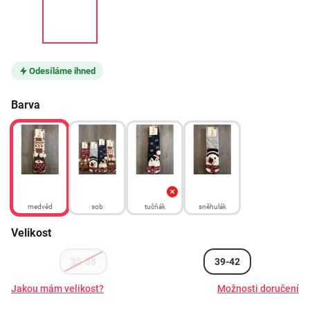
Odesíláme ihned
Barva
medvěd
sob
tučňák
sněhulák
Velikost
35-38
39-42
Jakou mám velikost?
Možnosti doručení