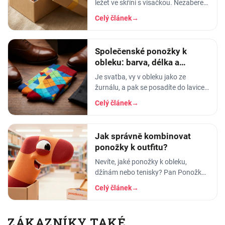
ležet ve skříni s visačkou. Nezabere
místo, neurazí, nezestárne v šuplíku
Celý článek
→
jako čtvrtý hrnek s vtipným nápisem.
A
Společenské ponožky k
obleku: barva, délka a
materiál
Je svatba, vy v obleku jako ze
žurnálu, a pak se posadíte do lavice.
Sako padne, kravata sedí - a mezi
Celý článek
→
nohavicí a botou problikne pruh holé
kůže s
Jak správně kombinovat
ponožky k outfitu?
Nevíte, jaké ponožky k obleku,
džínám nebo tenisky? Pan Ponožka
radí, jak vybrat správnou barvu, vzor
Celý článek
→
i délku. Praktický průvodce pro muže
i ženy.
ZÁKAZNÍKY TAKÉ